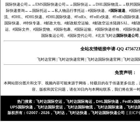
国际快递公司
←→
EMS国际快递公司
←→
国际快运
←→
DHL国际物流
←→
联邦国
际快递查询
←→
国际托运
←→
私人物品行李托运
- #国际快递、#
国际速递
、#国际
流、#DHL、#DHL快递、#DHL国际快递、#FedEx、#FedEx快递、#FedEx国际快
国际快递、#特快专递、#邮政大包、#邮政航空运输、#邮政空运水陆路SAL、#邮政
运、#国际文件、#国际货物、#国际包裹、#国际运输、#国际快递价格、#国际快递
国际集运公司、#国际货代公司、#北京飞时达
国际快递公司
全站友情链接申请-QQ 47567
飞时达官网
|
飞时达快递官网
|
飞时达国际快递官网
|
飞时达国
免责声明：
本网站部分图片和文字、视频内容可能来源于网络，转载目的在于传递更多信息，
容、版权和其它问题，请在30日内与本网站联系，我们将在第一
热门搜索：
飞时达国际空运
，
飞时达国际海运
，
DHL国际快递
，
FedEx国
UPS国际快递
，
飞时达国际货运
，
飞时达国际物流
，
飞时达国际速递
，
飞时达
版权所有：©2007 - 2026，
飞时达
，
飞时达快递
，
飞时达国际快递公司
[ 京ICP