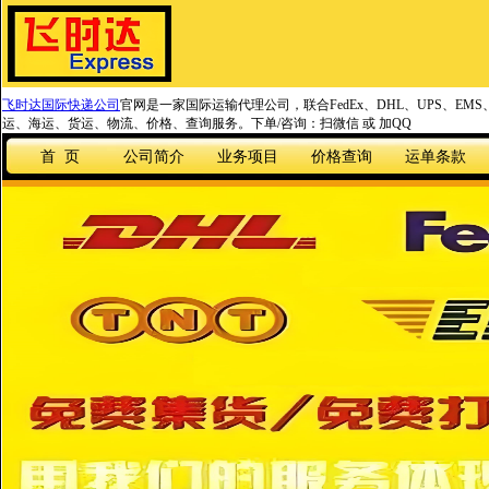
飞时达国际快递公司
官网是一家国际运输代理公司，联合FedEx、DHL、UPS、EM
运、海运、货运、物流、价格、查询服务。下单/咨询：扫微信 或 加QQ
首 页
公司简介
业务项目
价格查询
运单条款