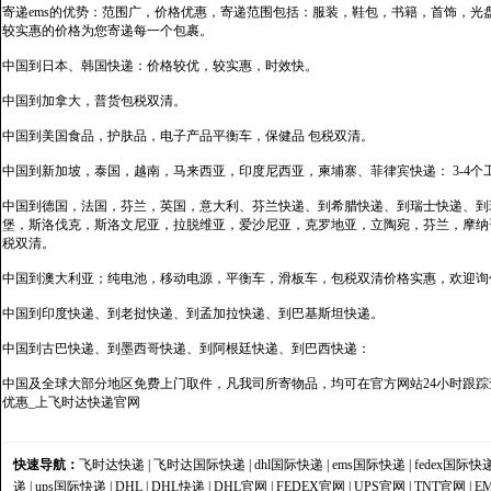
寄递ems的优势：范围广，价格优惠，寄递范围包括：服装，鞋包，书籍，首饰，
较实惠的价格为您寄递每一个包裹。
中国到日本、韩国快递：价格较优，较实惠，时效快。
中国到加拿大，普货包税双清。
中国到美国食品，护肤品，电子产品平衡车，保健品 包税双清。
中国到新加坡，泰国，越南，马来西亚，印度尼西亚，柬埔寨、菲律宾快递： 3-4个
中国到德国，法国，芬兰，英国，意大利、芬兰快递、到希腊快递、到瑞士快递、到
堡，斯洛伐克，斯洛文尼亚，拉脱维亚，爱沙尼亚，克罗地亚，立陶宛，芬兰，摩纳
税双清。
中国到澳大利亚；纯电池，移动电源，平衡车，滑板车，包税双清价格实惠，欢迎询
中国到印度快递、到老挝快递、到孟加拉快递、到巴基斯坦快递。
中国到古巴快递、到墨西哥快递、到阿根廷快递、到巴西快递：
中国及全球大部分地区免费上门取件，凡我司所寄物品，均可在官方网站24小时跟踪查
优惠_上飞时达快递官网
快速导航：
飞时达快递
|
飞时达国际快递
|
dhl国际快递
|
ems国际快递
|
fedex国际快
递
|
ups国际快递
|
DHL
|
DHL快递
|
DHL官网
|
FEDEX官网
|
UPS官网
|
TNT官网
|
E