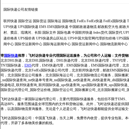
国际快递公司
友情链接
联邦快递
国际空运
国际货运
国际海运
国际物流
FedEx
FedEx快递
FedEx国际快递
UPS快递
UPS国际快递
EMS
EMS国际快递
中国邮政速递物流
邮政航空大包
邮政大
村、窦店、琉璃河、长阳
国际文件
国际包裹
中国联邦快递
fedex货代
国际货代
U
递价格表
UPS报价表
UPS快递房山区站点
UPS中国大陆官网代理折扣价格
UPS国
闻中心
国际空运新闻中心
国际海运新闻中心
国际货运新闻中心
国际物流新闻中心
寄
国际快递
推荐：
飞时达快递专业代理国际运送服务，为公司和个人运输：文件货物
北京DHL快递，北京DHL国际快递，DHL快递代理，北京DHL快递代理，TNT代理
TNT国际快递，
EMS
代理，EMS快递代理，EMS国际快递，EMS国际快递代理，北京FedE
国际快递代理，北京FedEx国际快递公司代理，北京联邦快递代理，邮政EMS国际
司，北京国际货运公司服务，北京国际海运公司，北京国际物流公司服务，国际搬家运输服务
_tnt国际快递查询_tnt快递单号查询_tnt国际快递_tnt快递查询_dhl快递查询_dhl国
快递电话_联邦快递查询_联邦国际快递_ups快递查询_ups国际快递查询_ups国际快递
国际货运代理公司_国际空运价格_国际空运公司_国际搬家公司_北京国际搬家公司_
飞时达快递是一家国际运输代理公司，主要代理国际快递服务，包括但不限于EMS、Fe
高达80%，服务范围涵盖全球范围内的文件和货物运输。此外，飞时达快递还提供
务，以及国际物流查询服务。无论是个人还是公司，飞时达快递都能提供全球运输文
飞时达国际快递公司：中国直飞快递，当天上网，免费市内收货，提供专业包装。本
代理，开辟了多条物美价廉的航线。