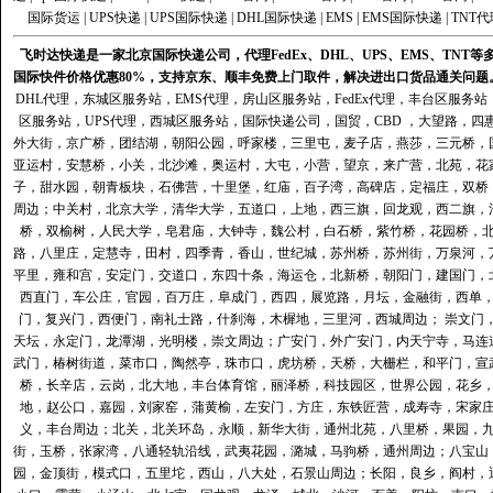
国际货运
|
UPS快递
|
UPS国际快递
|
DHL国际快递
|
EMS
|
EMS国际快递
|
TNT代
飞时达快递是一家北京国际快递公司，代理FedEx、DHL、UPS、EMS、TN
国际快件价格优惠80%，支持京东、顺丰免费上门取件，解决进出口货品通关问题
DHL代理
，
东城区服务站
，
EMS代理
，
房山区服务站
，
FedEx代理
，
丰台区服务站
区服务站
，
UPS代理
，
西城区服务站
，
国际快递公司
，国贸，CBD ，大望路，
外大街，京广桥，团结湖，朝阳公园，呼家楼，三里屯，麦子店，燕莎，三元桥，
亚运村，安慧桥，小关，北沙滩，奥运村，大屯，小营，望京，来广营，北苑，花
子，甜水园，朝青板块，石佛营，十里堡，红庙，百子湾，高碑店，定福庄，双桥
周边；中关村，北京大学，清华大学，五道口，上地，西三旗，回龙观，西二旗，
桥，双榆树，人民大学，皂君庙，大钟寺，魏公村，白石桥，紫竹桥，花园桥，
路，八里庄，定慧寺，田村，四季青，香山，世纪城，苏州桥，苏州街，万泉河，
平里，雍和宫，安定门，交道口，东四十条，海运仓，北新桥，朝阳门，建国门，
西直门，车公庄，官园，百万庄，阜成门，西四，展览路，月坛，金融街，西单
门，复兴门，西便门，南礼士路，什刹海，木樨地，三里河，西城周边； 崇文门
天坛，永定门，龙潭湖，光明楼，崇文周边；广安门，外广安门，内天宁寺，马连
武门，椿树街道，菜市口，陶然亭，珠市口，虎坊桥，天桥，大栅栏，和平门，宣
桥，长辛店，云岗，北大地，丰台体育馆，丽泽桥，科技园区，世界公园，花乡
地，赵公口，嘉园，刘家窑，蒲黄榆，左安门，方庄，东铁匠营，成寿寺，宋家
义，丰台周边；北关，北关环岛，永顺，新华大街，通州北苑，八里桥，果园，
街，玉桥，张家湾，八通轻轨沿线，武夷花园，潞城，马驹桥，通州周边；八宝山
园，金顶街，模式口，五里坨，西山，八大处，石景山周边；长阳，良乡，阎村，