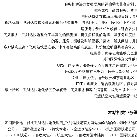
服务和解决方案根据您的运输需求量身定制
价格优势、高效服务、客
飞时达快递在市场上表现良好，具
价格优势：飞时达快递提供多种国际快递服务，包括DHL、UPS、FedEx、EM
运服务，价格相对较低，适合各类
高效服务：飞时达快递整合了丰富的物流资源，提供多样化的选择。其服务速度快
的客户服务，能够及时响应客户需求，解决问题，并
客户满意度高‌：飞时达快递在客户中享有较高的满意度。其价格透明且具有竞争
统完善，确保包裹能够安全
与其他国际快递公司的
UPS：速度快，服务好，适合快速送达需求，但
FedEx：价格较有竞争力，适合大货运输，
DHL：速度快，适合欧洲和东南亚地区
TNT：速度快，适合欧洲地区，但对
综上所述，飞时达快递凭借其价格优势、高效服务和客户满意度，成为市场上一个
托运航空大包海运搬家一
本站相关业务
寄国际快递、就找飞时达快递代理商_飞时达快递官方网站为全球的企业和个人递
公司
←→
国际货运公司
←→
特快专递
←→
空运水陆路SAL
←→
北京国际快递公司
←→
DHL快递
←→
邮政大包
←→
航空大包
←→
邮政海运水陆路
←→
DHL国际快递