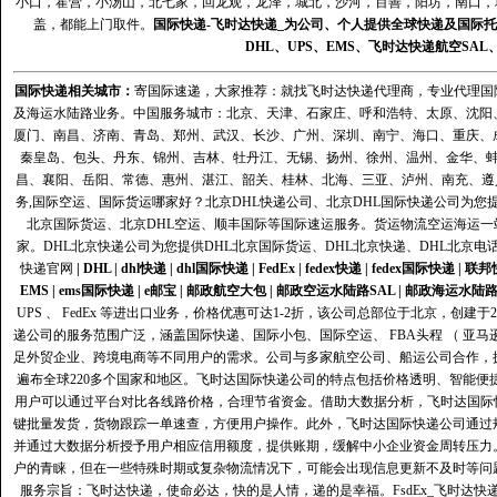
小口，霍营，小汤山，北七家，回龙观，龙泽，城北，沙河，百善，阳坊，南口，城
盖，都能上门取件。
国际快递
-
飞时达
快递_为公司、个人提供全球快递及
国际托
DHL
、
UPS
、
EMS
、
飞时达快递
航空
SAL
国际快递
相关城市：
寄国际速递，大家推荐：就找飞时达快递代理商，专业代理国际快递
及海运水陆路业务。中国服务城市：北京、天津、石家庄、呼和浩特、太原、沈阳
厦门、南昌、济南、青岛、郑州、武汉、长沙、广州、深圳、南宁、海口、重庆、
秦皇岛、包头、丹东、锦州、吉林、牡丹江、无锡、扬州、徐州、温州、金华、
昌、襄阳、岳阳、常德、惠州、湛江、韶关、桂林、北海、三亚、泸州、南充、遵
务,国际空运、国际货运哪家好？北京DHL快递公司、北京DHL国际快递公司为您提
北京国际货运、北京DHL空运、顺丰国际等国际速运服务。货运物流空运海运
家。DHL北京快递公司为您提供DHL北京国际货运、DHL北京快递、DHL北京电
快递官网
|
DHL
|
dhl快递
|
dhl国际快递
|
FedEx
|
fedex快递
|
fedex国际快递
|
联邦
EMS
|
ems国际快递
|
e邮宝
|
邮政航空大包
|
邮政空运水陆路SAL
|
邮政海运水陆
UPS 、 FedEx 等进出口业务，价格优惠可达1-2折，该公司总部位于北京，创
递公司的服务范围广泛，涵盖国际快递、国际小包、国际空运、 FBA头程 （ 亚
足外贸企业、跨境电商等不同用户的需求。公司与多家航空公司、船运公司合作，
遍布全球220多个国家和地区。飞时达国际快递公司的特点包括价格透明、智能
用户可以通过平台对比各线路价格，合理节省资金。借助大数据分析，飞时达国际
键批量发货，货物跟踪一单速查，方便用户操作。此外，飞时达国际快递公司通过
并通过大数据分析授予用户相应信用额度，提供账期，缓解中小企业资金周转压力
户的青睐，但在一些特殊时期或复杂物流情况下，可能会出现信息更新不及时等问
服务宗旨：飞时达快递，使命必达，快的是人情，递的是幸福。FsdEx_飞时达