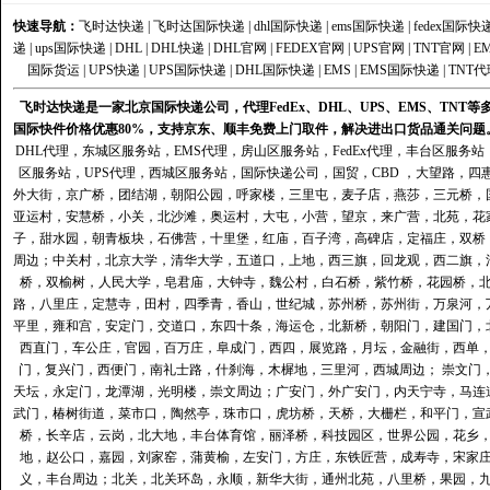
快速导航：
飞时达快递
|
飞时达国际快递
|
dhl国际快递
|
ems国际快递
|
fedex国际快
递
|
ups国际快递
|
DHL
|
DHL快递
|
DHL官网
|
FEDEX官网
|
UPS官网
|
TNT官网
|
E
国际货运
|
UPS快递
|
UPS国际快递
|
DHL国际快递
|
EMS
|
EMS国际快递
|
TNT代
飞时达快递是一家北京国际快递公司，代理FedEx、DHL、UPS、EMS、TN
国际快件价格优惠80%，支持京东、顺丰免费上门取件，解决进出口货品通关问题
DHL代理
，
东城区服务站
，
EMS代理
，
房山区服务站
，
FedEx代理
，
丰台区服务站
区服务站
，
UPS代理
，
西城区服务站
，
国际快递公司
，国贸，CBD ，大望路，
外大街，京广桥，团结湖，朝阳公园，呼家楼，三里屯，麦子店，燕莎，三元桥，
亚运村，安慧桥，小关，北沙滩，奥运村，大屯，小营，望京，来广营，北苑，花
子，甜水园，朝青板块，石佛营，十里堡，红庙，百子湾，高碑店，定福庄，双桥
周边；中关村，北京大学，清华大学，五道口，上地，西三旗，回龙观，西二旗，
桥，双榆树，人民大学，皂君庙，大钟寺，魏公村，白石桥，紫竹桥，花园桥，
路，八里庄，定慧寺，田村，四季青，香山，世纪城，苏州桥，苏州街，万泉河，
平里，雍和宫，安定门，交道口，东四十条，海运仓，北新桥，朝阳门，建国门，
西直门，车公庄，官园，百万庄，阜成门，西四，展览路，月坛，金融街，西单
门，复兴门，西便门，南礼士路，什刹海，木樨地，三里河，西城周边； 崇文门
天坛，永定门，龙潭湖，光明楼，崇文周边；广安门，外广安门，内天宁寺，马连
武门，椿树街道，菜市口，陶然亭，珠市口，虎坊桥，天桥，大栅栏，和平门，宣
桥，长辛店，云岗，北大地，丰台体育馆，丽泽桥，科技园区，世界公园，花乡
地，赵公口，嘉园，刘家窑，蒲黄榆，左安门，方庄，东铁匠营，成寿寺，宋家
义，丰台周边；北关，北关环岛，永顺，新华大街，通州北苑，八里桥，果园，