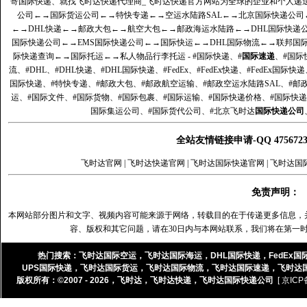
寄国际快递、就找飞时达快递代理商_飞时达快递官方网站为全球的企业和个人递
公司
←→
国际货运公司
←→
特快专递
←→
空运水陆路SAL
←→
北京国际快递公司
←→
DHL快递
←→
邮政大包
←→
航空大包
←→
邮政海运水陆路
←→
DHL国际快递
国际快递公司
←→
EMS国际快递公司
←→
国际快运
←→
DHL国际物流
←→
联邦国
际快递查询
←→
国际托运
←→
私人物品行李托运
- #国际快递、#
国际速递
、#国际
流、#DHL、#DHL快递、#DHL国际快递、#FedEx、#FedEx快递、#FedEx国际快
国际快递、#特快专递、#邮政大包、#邮政航空运输、#邮政空运水陆路SAL、#邮政
运、#国际文件、#国际货物、#国际包裹、#国际运输、#国际快递价格、#国际快递
国际集运公司、#国际货代公司、#北京飞时达
国际快递公司
全站友情链接申请-QQ 47567
飞时达官网
|
飞时达快递官网
|
飞时达国际快递官网
|
飞时达国
免责声明：
本网站部分图片和文字、视频内容可能来源于网络，转载目的在于传递更多信息，
容、版权和其它问题，请在30日内与本网站联系，我们将在第一
热门搜索：
飞时达国际空运
，
飞时达国际海运
，
DHL国际快递
，
FedEx国
UPS国际快递
，
飞时达国际货运
，
飞时达国际物流
，
飞时达国际速递
，
飞时达
版权所有：©2007 - 2026，
飞时达
，
飞时达快递
，
飞时达国际快递公司
[ 京ICP