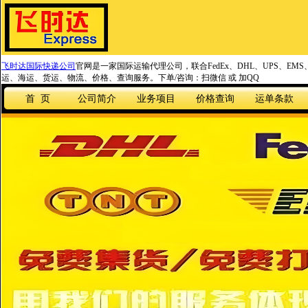
飞时达国际快递公司
官网是一家国际运输代理公司，联合FedEx、DHL、UPS、EM
运、海运、货运、物流、价格、查询服务。下单/咨询：扫微信 或 加QQ
首 页
公司简介
业务项目
价格查询
运单条款