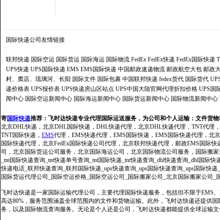
国际快递公司
友情链接
联邦快递
国际空运
国际货运
国际海运
国际物流
FedEx
FedEx快递
FedEx国际快递
UPS快递
UPS国际快递
EMS
EMS国际快递
中国邮政速递物流
邮政航空大包
邮政大
村、窦店、琉璃河、长阳
国际文件
国际包裹
中国联邦快递
fedex货代
国际货代
U
递价格表
UPS报价表
UPS快递房山区站点
UPS中国大陆官网代理折扣价格
UPS国
闻中心
国际空运新闻中心
国际海运新闻中心
国际货运新闻中心
国际物流新闻中心
寄
国际快递
推荐：
飞时达快递专业代理国际运送服务，为公司和个人运输：文件货物
北京DHL快递，北京DHL国际快递，DHL快递代理，北京DHL快递代理，TNT代理
TNT国际快递，
EMS
代理，EMS快递代理，EMS国际快递，EMS国际快递代理，北京FedE
国际快递代理，北京FedEx国际快递公司代理，北京联邦快递代理，邮政EMS国际
司，北京国际货运公司服务，北京国际海运公司，北京国际物流公司服务，国际搬家运输服务
_tnt国际快递查询_tnt快递单号查询_tnt国际快递_tnt快递查询_dhl快递查询_dhl国
快递电话_联邦快递查询_联邦国际快递_ups快递查询_ups国际快递查询_ups国际快递
国际货运代理公司_国际空运价格_国际空运公司_国际搬家公司_北京国际搬家公司_
飞时达快递是一家国际运输代理公司，主要代理国际快递服务，包括但不限于EMS、Fe
高达80%，服务范围涵盖全球范围内的文件和货物运输。此外，飞时达快递还提供
务，以及国际物流查询服务。无论是个人还是公司，飞时达快递都能提供全球运输文