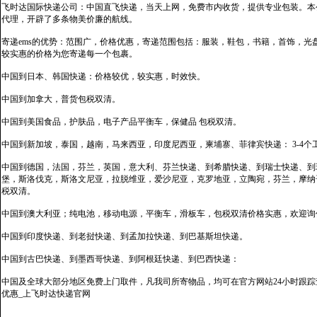
飞时达国际快递公司：中国直飞快递，当天上网，免费市内收货，提供专业包装。本
代理，开辟了多条物美价廉的航线。
寄递ems的优势：范围广，价格优惠，寄递范围包括：服装，鞋包，书籍，首饰，
较实惠的价格为您寄递每一个包裹。
中国到日本、韩国快递：价格较优，较实惠，时效快。
中国到加拿大，普货包税双清。
中国到美国食品，护肤品，电子产品平衡车，保健品 包税双清。
中国到新加坡，泰国，越南，马来西亚，印度尼西亚，柬埔寨、菲律宾快递： 3-4个
中国到德国，法国，芬兰，英国，意大利、芬兰快递、到希腊快递、到瑞士快递、到
堡，斯洛伐克，斯洛文尼亚，拉脱维亚，爱沙尼亚，克罗地亚，立陶宛，芬兰，摩纳
税双清。
中国到澳大利亚；纯电池，移动电源，平衡车，滑板车，包税双清价格实惠，欢迎询
中国到印度快递、到老挝快递、到孟加拉快递、到巴基斯坦快递。
中国到古巴快递、到墨西哥快递、到阿根廷快递、到巴西快递：
中国及全球大部分地区免费上门取件，凡我司所寄物品，均可在官方网站24小时跟踪查
优惠_上飞时达快递官网