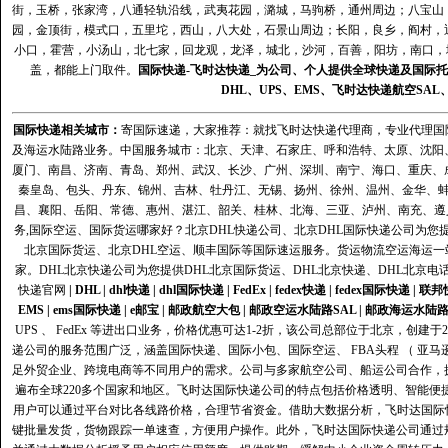
街，玉桥，张家湾，八通轻轨沿线，武夷花园，潞城，马驹桥，通州周边；八宝山
园，金顶街，模式口，五里坨，西山，八大处，石景山周边；长阳，良乡，阎村，
小口，霍营，小汤山，北七家，回龙观，龙泽，城北，沙河，百善，阳坊，南口，城
盖，都能上门取件。
国际快递
-
飞时达
快递_为公司、个人提供全球快递及
国际托
DHL
、
UPS
、
EMS
、
飞时达快递
航空
SAL
国际快递
相关城市：
寄国际速递，大家推荐：就找飞时达快递代理商，专业代理国际快递
及海运水陆路业务。中国服务城市：北京、天津、石家庄、呼和浩特、太原、沈阳
厦门、南昌、济南、青岛、郑州、武汉、长沙、广州、深圳、南宁、海口、重庆、
秦皇岛、包头、丹东、锦州、吉林、牡丹江、无锡、扬州、徐州、温州、金华、
昌、襄阳、岳阳、常德、惠州、湛江、韶关、桂林、北海、三亚、泸州、南充、遵
务,国际空运、国际货运哪家好？北京DHL快递公司、北京DHL国际快递公司为您提
北京国际货运、北京DHL空运、顺丰国际等国际速运服务。货运物流空运海运
家。DHL北京快递公司为您提供DHL北京国际货运、DHL北京快递、DHL北京电
快递官网
|
DHL
|
dhl快递
|
dhl国际快递
|
FedEx
|
fedex快递
|
fedex国际快递
|
联邦
EMS
|
ems国际快递
|
e邮宝
|
邮政航空大包
|
邮政空运水陆路SAL
|
邮政海运水陆
UPS 、 FedEx 等进出口业务，价格优惠可达1-2折，该公司总部位于北京，创
递公司的服务范围广泛，涵盖国际快递、国际小包、国际空运、 FBA头程 （ 亚
足外贸企业、跨境电商等不同用户的需求。公司与多家航空公司、船运公司合作，
遍布全球220多个国家和地区。飞时达国际快递公司的特点包括价格透明、智能
用户可以通过平台对比各线路价格，合理节省资金。借助大数据分析，飞时达国际
键批量发货，货物跟踪一单速查，方便用户操作。此外，飞时达国际快递公司通过