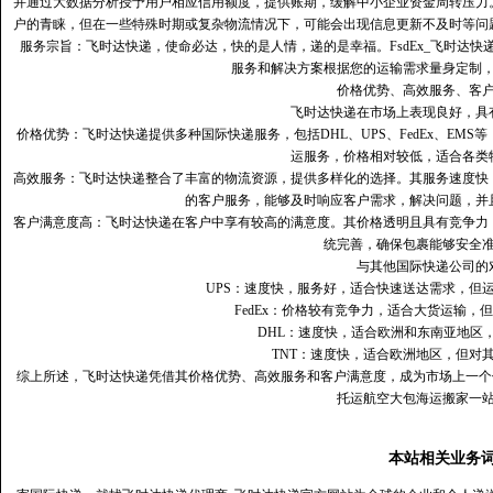
并通过大数据分析授予用户相应信用额度，提供账期，缓解中小企业资金周转压力
户的青睐，但在一些特殊时期或复杂物流情况下，可能会出现信息更新不及时等问
服务宗旨：飞时达快递，使命必达，快的是人情，递的是幸福。FsdEx_飞时达
服务和解决方案根据您的运输需求量身定制
价格优势、高效服务、客
飞时达快递在市场上表现良好，具
价格优势：飞时达快递提供多种国际快递服务，包括DHL、UPS、FedEx、EM
运服务，价格相对较低，适合各类
高效服务：飞时达快递整合了丰富的物流资源，提供多样化的选择。其服务速度快
的客户服务，能够及时响应客户需求，解决问题，并
客户满意度高‌：飞时达快递在客户中享有较高的满意度。其价格透明且具有竞争
统完善，确保包裹能够安全
与其他国际快递公司的
UPS：速度快，服务好，适合快速送达需求，但
FedEx：价格较有竞争力，适合大货运输，
DHL：速度快，适合欧洲和东南亚地区
TNT：速度快，适合欧洲地区，但对
综上所述，飞时达快递凭借其价格优势、高效服务和客户满意度，成为市场上一个
托运航空大包海运搬家一
本站相关业务