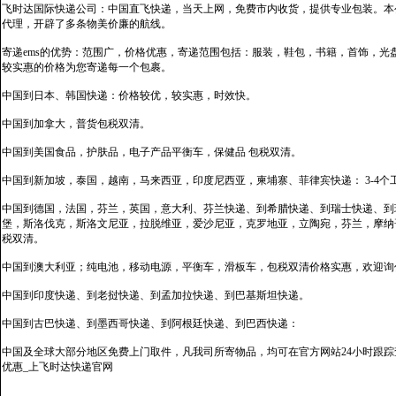
飞时达国际快递公司：中国直飞快递，当天上网，免费市内收货，提供专业包装。本
代理，开辟了多条物美价廉的航线。
寄递ems的优势：范围广，价格优惠，寄递范围包括：服装，鞋包，书籍，首饰，
较实惠的价格为您寄递每一个包裹。
中国到日本、韩国快递：价格较优，较实惠，时效快。
中国到加拿大，普货包税双清。
中国到美国食品，护肤品，电子产品平衡车，保健品 包税双清。
中国到新加坡，泰国，越南，马来西亚，印度尼西亚，柬埔寨、菲律宾快递： 3-4个
中国到德国，法国，芬兰，英国，意大利、芬兰快递、到希腊快递、到瑞士快递、到
堡，斯洛伐克，斯洛文尼亚，拉脱维亚，爱沙尼亚，克罗地亚，立陶宛，芬兰，摩纳
税双清。
中国到澳大利亚；纯电池，移动电源，平衡车，滑板车，包税双清价格实惠，欢迎询
中国到印度快递、到老挝快递、到孟加拉快递、到巴基斯坦快递。
中国到古巴快递、到墨西哥快递、到阿根廷快递、到巴西快递：
中国及全球大部分地区免费上门取件，凡我司所寄物品，均可在官方网站24小时跟踪查
优惠_上飞时达快递官网