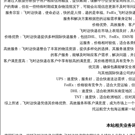
并通过大数据分析授予用户相应信用额度，提供账期，缓解中小企业资金周转压力
户的青睐，但在一些特殊时期或复杂物流情况下，可能会出现信息更新不及时等问
服务宗旨：飞时达快递，使命必达，快的是人情，递的是幸福。FsdEx_飞时达
服务和解决方案根据您的运输需求量身定制
价格优势、高效服务、客
飞时达快递在市场上表现良好，具
价格优势：飞时达快递提供多种国际快递服务，包括DHL、UPS、FedEx、EM
运服务，价格相对较低，适合各类
高效服务：飞时达快递整合了丰富的物流资源，提供多样化的选择。其服务速度快
的客户服务，能够及时响应客户需求，解决问题，并
客户满意度高‌：飞时达快递在客户中享有较高的满意度。其价格透明且具有竞争
统完善，确保包裹能够安全
与其他国际快递公司的
UPS：速度快，服务好，适合快速送达需求，但
FedEx：价格较有竞争力，适合大货运输，
DHL：速度快，适合欧洲和东南亚地区
TNT：速度快，适合欧洲地区，但对
综上所述，飞时达快递凭借其价格优势、高效服务和客户满意度，成为市场上一个
托运航空大包海运搬家一
本站相关业务