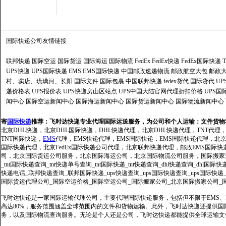
国际快递公司
友情链接
联邦快递
国际空运
国际货运
国际海运
国际物流
FedEx
FedEx快递
FedEx国际快递
UPS快递
UPS国际快递
EMS
EMS国际快递
中国邮政速递物流
邮政航空大包
邮政大
村、窦店、琉璃河、长阳
国际文件
国际包裹
中国联邦快递
fedex货代
国际货代
U
递价格表
UPS报价表
UPS快递房山区站点
UPS中国大陆官网代理折扣价格
UPS国
闻中心
国际空运新闻中心
国际海运新闻中心
国际货运新闻中心
国际物流新闻中心
寄
国际快递
推荐：
飞时达快递专业代理国际运送服务，为公司和个人运输：文件货物
北京DHL快递，北京DHL国际快递，DHL快递代理，北京DHL快递代理，TNT代理
TNT国际快递，
EMS
代理，EMS快递代理，EMS国际快递，EMS国际快递代理，北京FedE
国际快递代理，北京FedEx国际快递公司代理，北京联邦快递代理，邮政EMS国际
司，北京国际货运公司服务，北京国际海运公司，北京国际物流公司服务，国际搬家运输服务
_tnt国际快递查询_tnt快递单号查询_tnt国际快递_tnt快递查询_dhl快递查询_dhl国
快递电话_联邦快递查询_联邦国际快递_ups快递查询_ups国际快递查询_ups国际快递
国际货运代理公司_国际空运价格_国际空运公司_国际搬家公司_北京国际搬家公司_
飞时达快递是一家国际运输代理公司，主要代理国际快递服务，包括但不限于EMS、Fe
高达80%，服务范围涵盖全球范围内的文件和货物运输。此外，飞时达快递还提供
务，以及国际物流查询服务。无论是个人还是公司，飞时达快递都能提供全球运输文