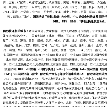
街，玉桥，张家湾，八通轻轨沿线，武夷花园，潞城，马驹桥，通州周边；八宝山
园，金顶街，模式口，五里坨，西山，八大处，石景山周边；长阳，良乡，阎村，
小口，霍营，小汤山，北七家，回龙观，龙泽，城北，沙河，百善，阳坊，南口，城
盖，都能上门取件。
国际快递
-
飞时达
快递_为公司、个人提供全球快递及
国际托
DHL
、
UPS
、
EMS
、
飞时达快递
航空
SAL
国际快递
相关城市：
寄国际速递，大家推荐：就找飞时达快递代理商，专业代理国际快递
及海运水陆路业务。中国服务城市：北京、天津、石家庄、呼和浩特、太原、沈阳
厦门、南昌、济南、青岛、郑州、武汉、长沙、广州、深圳、南宁、海口、重庆、
秦皇岛、包头、丹东、锦州、吉林、牡丹江、无锡、扬州、徐州、温州、金华、
昌、襄阳、岳阳、常德、惠州、湛江、韶关、桂林、北海、三亚、泸州、南充、遵
务,国际空运、国际货运哪家好？北京DHL快递公司、北京DHL国际快递公司为您提
北京国际货运、北京DHL空运、顺丰国际等国际速运服务。货运物流空运海运
家。DHL北京快递公司为您提供DHL北京国际货运、DHL北京快递、DHL北京电
快递官网
|
DHL
|
dhl快递
|
dhl国际快递
|
FedEx
|
fedex快递
|
fedex国际快递
|
联邦
EMS
|
ems国际快递
|
e邮宝
|
邮政航空大包
|
邮政空运水陆路SAL
|
邮政海运水陆
UPS 、 FedEx 等进出口业务，价格优惠可达1-2折，该公司总部位于北京，创
递公司的服务范围广泛，涵盖国际快递、国际小包、国际空运、 FBA头程 （ 亚
足外贸企业、跨境电商等不同用户的需求。公司与多家航空公司、船运公司合作，
遍布全球220多个国家和地区。飞时达国际快递公司的特点包括价格透明、智能
用户可以通过平台对比各线路价格，合理节省资金。借助大数据分析，飞时达国际
键批量发货，货物跟踪一单速查，方便用户操作。此外，飞时达国际快递公司通过