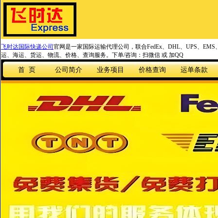
飞时达国际快递公司
官网是一家国际运输代理公司，联合FedEx、DHL、UPS、EM
运、海运、货运、物流、价格、查询服务。下单/咨询：扫微信 或 加QQ
首 页
公司简介
业务项目
价格查询
运单条款