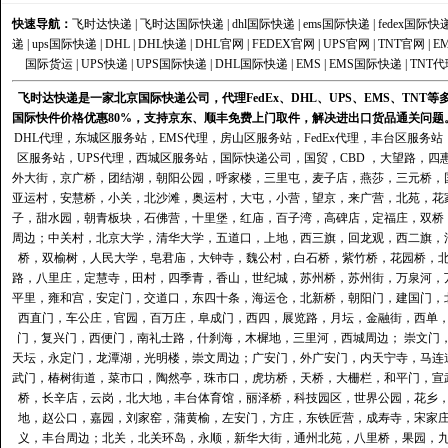
快速导航：
飞时达快递
|
飞时达国际快递
|
dhl国际快递
|
ems国际快递
|
fedex国际快
递
|
ups国际快递
|
DHL
|
DHL快递
|
DHL官网
|
FEDEX官网
|
UPS官网
|
TNT官网
|
E
国际货运
|
UPS快递
|
UPS国际快递
|
DHL国际快递
|
EMS
|
EMS国际快递
|
TNT代
飞时达快递是一家北京国际快递公司，代理FedEx、DHL、UPS、EMS、TN
国际快件价格优惠80%，支持京东、顺丰免费上门取件，解决进出口货品通关问题
DHL代理
，
东城区服务站
，
EMS代理
，
房山区服务站
，
FedEx代理
，
丰台区服务站
区服务站
，
UPS代理
，
西城区服务站
，
国际快递公司
，国贸，CBD ，大望路，
外大街，京广桥，团结湖，朝阳公园，呼家楼，三里屯，麦子店，燕莎，三元桥，
亚运村，安慧桥，小关，北沙滩，奥运村，大屯，小营，望京，来广营，北苑，花
子，甜水园，朝青板块，石佛营，十里堡，红庙，百子湾，高碑店，定福庄，双桥
周边；中关村，北京大学，清华大学，五道口，上地，西三旗，回龙观，西二旗，
桥，双榆树，人民大学，皂君庙，大钟寺，魏公村，白石桥，紫竹桥，花园桥，
路，八里庄，定慧寺，田村，四季青，香山，世纪城，苏州桥，苏州街，万泉河，
平里，雍和宫，安定门，交道口，东四十条，海运仓，北新桥，朝阳门，建国门，
西直门，车公庄，官园，百万庄，阜成门，西四，展览路，月坛，金融街，西单
门，复兴门，西便门，南礼士路，什刹海，木樨地，三里河，西城周边； 崇文门
天坛，永定门，龙潭湖，光明楼，崇文周边；广安门，外广安门，内天宁寺，马连
武门，椿树街道，菜市口，陶然亭，珠市口，虎坊桥，天桥，大栅栏，和平门，宣
桥，长辛店，云岗，北大地，丰台体育馆，丽泽桥，科技园区，世界公园，花乡
地，赵公口，嘉园，刘家窑，蒲黄榆，左安门，方庄，东铁匠营，成寿寺，宋家
义，丰台周边；北关，北关环岛，永顺，新华大街，通州北苑，八里桥，果园，