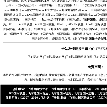
寄国际快递、就找飞时达快递代理商_飞时达快递官方网站为全球的企业和个人递
公司
←→
国际货运公司
←→
特快专递
←→
空运水陆路SAL
←→
北京国际快递公司
←→
DHL快递
←→
邮政大包
←→
航空大包
←→
邮政海运水陆路
←→
DHL国际快递
国际快递公司
←→
EMS国际快递公司
←→
国际快运
←→
DHL国际物流
←→
联邦国
际快递查询
←→
国际托运
←→
私人物品行李托运
- #国际快递、#
国际速递
、#国际
流、#DHL、#DHL快递、#DHL国际快递、#FedEx、#FedEx快递、#FedEx国际快
国际快递、#特快专递、#邮政大包、#邮政航空运输、#邮政空运水陆路SAL、#邮政
运、#国际文件、#国际货物、#国际包裹、#国际运输、#国际快递价格、#国际快递
国际集运公司、#国际货代公司、#北京飞时达
国际快递公司
全站友情链接申请-QQ 47567
飞时达官网
|
飞时达快递官网
|
飞时达国际快递官网
|
飞时达国
免责声明：
本网站部分图片和文字、视频内容可能来源于网络，转载目的在于传递更多信息，
容、版权和其它问题，请在30日内与本网站联系，我们将在第一
热门搜索：
飞时达国际空运
，
飞时达国际海运
，
DHL国际快递
，
FedEx国
UPS国际快递
，
飞时达国际货运
，
飞时达国际物流
，
飞时达国际速递
，
飞时达
版权所有：©2007 - 2026，
飞时达
，
飞时达快递
，
飞时达国际快递公司
[ 京ICP