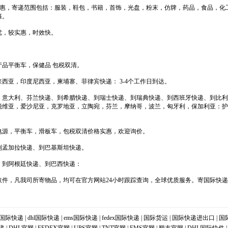
格优惠，寄递范围包括：服装，鞋包，书籍，首饰，光盘，粉末，仿牌，药品，食品，化
裹。
优，较实惠，时效快。
品平衡车，保健品 包税双清。
西亚，印度尼西亚，柬埔寨、菲律宾快递： 3-4个工作日到达。
，意大利、芬兰快递、到希腊快递、到瑞士快递、到瑞典快递、到西班牙快递、到比利
脱维亚，爱沙尼亚，克罗地亚，立陶宛，芬兰，摩纳哥，波兰，匈牙利，保加利亚：护
电源，平衡车，滑板车，包税双清价格实惠，欢迎询价。
到孟加拉快递、到巴基斯坦快递。
、到阿根廷快递、到巴西快递：
件，凡我司所寄物品，均可在官方网站24小时跟踪查询，全球优质服务。寄国际快递_
国际快递
|
dhl国际快递
|
ems国际快递
|
fedex国际快递
|
国际货运
|
国际快递进出口
|
国