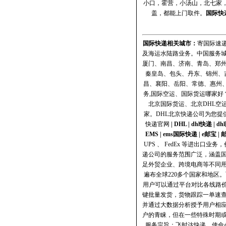
小口，霍营，小汤山，北七家，
盖，都能上门取件。
国际快
国际快递
相关城市：
寄国际速递
及海运水陆路业务。中国服务
厦门、南昌、济南、青岛、郑
秦皇岛、包头、丹东、锦州、
昌、襄阳、岳阳、常德、惠州
务,国际空运、国际货运哪家好？
北京国际货运、北京DHL空
家。DHL北京快递公司为您提
快递官网
|
DHL
|
dhl快递
|
dh
EMS
|
ems国际快递
|
e邮宝
|
UPS 、 FedEx 等进出
递公司的服务范围广泛，涵盖国
足外贸企业、跨境电商等不同
遍布全球220多个国家和地
用户可以通过平台对比各线路
键批量发货，货物跟踪一单速
并通过大数据分析授予用户相应
户的青睐，但在一些特殊时期或
服务宗旨：飞时达快递，使命