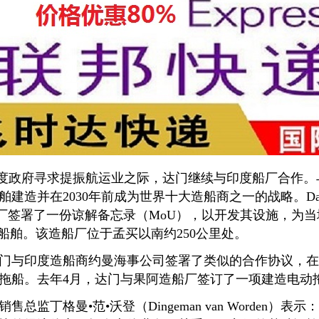
度政府寻求提振航运业之际，达门继续与印度船厂合作。
舶建造并在2030年前成为世界十大造船商之一的战略。Da
ort造船厂签署了一份谅解备忘录（MoU），以开发其设施，
的船舶。该造船厂位于孟买以南约250公里处。
印度造船商约曼海事公司签署了类似的合作协议，在该公司位
拖船。去年4月，达门与果阿造船厂签订了一项建造电动
丁格曼•范•沃登（Dingeman van Worden）表