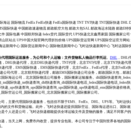
际海运
国际物流
FedEx
FedEx快递
FedEx国际快递
TNT
TNT快递
TNT国际快递
DHL
MS国际快递
中国邮政速递物流
邮政航空大包
邮政大包SAL
邮政海运水陆路
邮政E特
文件
国际包裹
中国联邦快递
fedex货代
国际货代
UPS快递北京鑫秀家园
国际搬家公司
递房山区站点
UPS中国大陆官网代理折扣价格
UPS国际货运官网
UPS国际空运官方网站
海运新闻中心
国际货运新闻中心
国际物流新闻中心
飞时达快递新闻中心
飞时达国际
业代理国际运送服务，为公司和个人运输：文件货物私人物品行李托运
。
DHL
，DHL
递，DHL快递代理，北京DHL快递代理，TNT代理，北京TNT代理，北京TNT快递代
递代理，EMS国际快递，EMS国际快递代理，北京FedEx，FedEx代理，北京FedEx快递
际快递公司代理，北京联邦快递代理，邮政EMS国际快递公司业务，邮政国际大包，邮
际海运公司，北京国际物流公司服务，国际搬家运输服务。dhl国际快递查询_fedex
询_tnt国际快递_tnt快递查询_dhl快递查询_dhl国际快递电话_fedex国际快递电话_fe
递_ups快递查询_ups国际快递查询_ups国际快递_ups快递电话_ems国际快递价格
_国际空运公司_国际搬家公司_北京国际搬家公司_国际搬家公司。
司，主要代理国际快递服务，包括但不限于EMS、FedEx、DHL、UPS等。飞时达
范围内的文件和货物运输。此外，飞时达快递还提供国际空运、国际海运进出口、国际
论是个人还是公司，飞时达快递都能提供全球运输文件及货物的服务，满足不同客户的
快递，当天上网，免费市内收货，提供专业包装。本公司专注于中国到世界各地的国际
线。