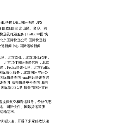
DHL快递
DHL国际快递
UPS
快
邮政E邮宝
房山区、良乡、阎
快递及托运服务 | FedEx 中国
快
北京国际快递公司
国际快递新
快递新闻中心
国际运输新闻
代理，北京DHL，北京DHL代理，
理，北京TNT国际快递代理，北京
，FedEx快递代理，北京FedEx
政国际海运服务，北京国际空运公
国际快递查询_ems国际快递查询
dex快递查询_联邦快递单号查询_联邦
表_国际货运代理_报关与国际货运_
快递提供航空和海运服务，价格优惠
速递、国际快件、国际货运等服
运输需求。
领域快递，开辟了多家邮政快递