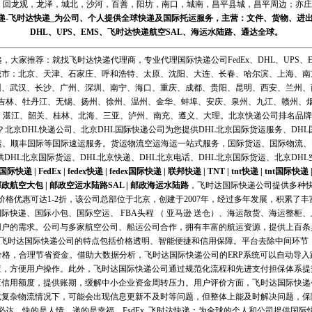
回龙观，龙泽，城北，沙河，百善，阳坊，南口，城南，昌平县城，昌平周边；亦庄，
递
-
飞时达
快递_为公司、个人提供全球快递及
国际托运
服务，主营：文件、货物、进
DHL
、
UPS
、
EMS
、
飞时达快递
航空
SAL、
海运
水陆路、通达全球。
，大家推荐：就找飞时达快递代理商，专业代理国际快递公司FedEx、DHL、UPS、E
城市：北京、天津、石家庄、呼和浩特、太原、沈阳、大连、长春、哈尔滨、上海、南
州、武汉、长沙、广州、深圳、南宁、海口、重庆、成都、贵阳、昆明、西安、兰州、
吉林、牡丹江、无锡、扬州、徐州、温州、金华、蚌埠、安庆、泉州、九江、赣州、
、湛江、韶关、桂林、北海、三亚、泸州、南充、遵义、大理。北京快递公司排名品牌快
北京DHL快递公司、北京DHL国际快递公司为您提供DHL北京国际货运服务、DHL
运、顺丰国际等国际速运服务。货运物流空运海运一站式服务，国际货运、国际物流
供DHL北京国际货运、DHL北京快递、DHL北京电话、DHL北京国际货运、北京DHL
l国际快递
|
FedEx
|
fedex快递
|
fedex国际快递
|
联邦快递
|
TNT
|
tnt快递
|
tnt国际快递
邮政航空大包
|
邮政空运水陆路SAL
|
邮政海运水陆路
，飞时达国际快递公司提供多种快递服
口业务，价格优惠可达1-2折，该公司总部位于北京，创建于2007年，经过多年发展，积累
际快递、国际小包、国际空运、 FBA头程 （ 亚马逊 送仓）、海运散货、海运整柜
用户的需求。公司与多家航空公司、船运公司合作，拥有丰富的航运资源，提供上百条
区。飞时达国际快递公司的特点包括价格透明、智能便捷和信用保障。平台去除中间环节
价格，合理节省资金。借助大数据分析，飞时达国际快递公司的ERP系统可以自动导入
查，方便用户操作。此外，飞时达国际快递公司通过规范化流程和先进支付担保体系提
信用额度，提供账期，缓解中小企业资金周转压力。用户评价方面，飞时达国际快递
复杂物流情况下，可能会出现信息更新不及时等问题，但整体上能及时解决问题，保
必达，快的是人情，递的是幸福。FsdEx_飞时达快递：为全球的个人和公司提供国际