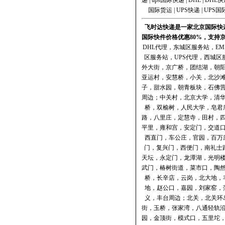
递
|
ups国际快递
|
DHL
|
DHL快
国际货运
|
UPS快递
|
UPS国
飞时达快递是一家北京国际快递
国际快件价格优惠80%，支持
DHL代理
，
东城区服务站
，
E
区服务站
，
UPS代理
，
西城区
外大街，京广桥，团结湖，朝
亚运村，安慧桥，小关，北沙
子，甜水园，朝青板块，石佛
周边；中关村，北京大学，清
桥，双榆树，人民大学，皂君
路，八里庄，定慧寺，田村，
平里，雍和宫，安定门，交道
西直门，车公庄，官园，百万
门，复兴门，西便门，南礼士
天坛，永定门，龙潭湖，光明
武门，椿树街道，菜市口，陶
桥，长辛店，云岗，北大地，
地，赵公口，嘉园，刘家窑，
义，丰台周边；北关，北关环
街，玉桥，张家湾，八通轻轨
园，金顶街，模式口，五里坨