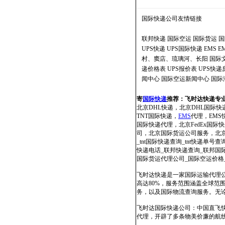
国际快递公司
友情链接
联邦快递
国际空运
国际货运
国
UPS快递
UPS国际快递
EMS
E
村、窦店、琉璃河、长阳
国际
递价格表
UPS报价表
UPS快
闻中心
国际空运新闻中心
国际
寄
国际快递
推荐：
飞时达快递专
北京DHL快递，北京DHL国际快
TNT国际快递，
EMS
代理，EMS快
国际快递代理，北京FedEx国
司，北京国际货运公司服务，北京国
_tnt国际快递查询_tnt快递单号查
快递电话_联邦快递查询_联邦国际快
国际货运代理公司_国际空运价格
飞时达快递是一家国际运输代理公
高达80%，服务范围涵盖全球
务，以及国际物流查询服务。无
飞时达国际快递公司：中国直飞
代理，开辟了多条物美价廉的航