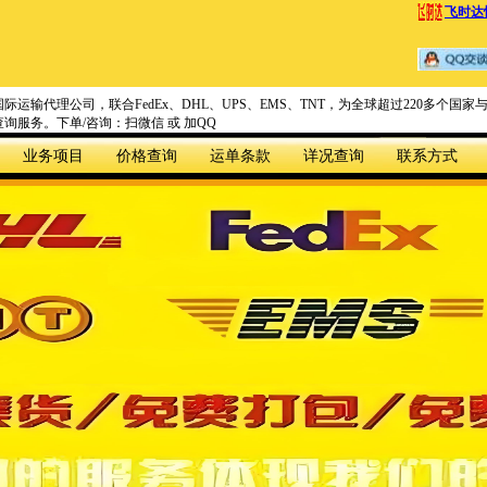
飞时达
际运输代理公司，联合FedEx、DHL、UPS、EMS、TNT，为全球超过220多个
询服务。下单/咨询：扫微信 或 加QQ
业务项目
价格查询
运单条款
详况查询
联系方式