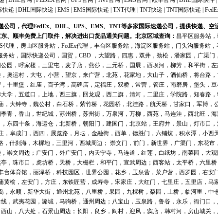
递
|
DHL官网
|
FEDEX官网
|
UPS官网
|
TNT官网
|
EMS官网
|
顺丰官网
|
DHL国际快件
际快递
|
DHL国际快递
|
EMS
|
EMS国际快递
|
TNT代理
|
TNT快递
|
TNT国际快递
|
FedE
公司，代理FedEx、DHL、UPS、EMS、TNT等多家国际速递公司，提供快递、
京东、顺丰免费上门取件，解决进出口货品通关问题。北京区域
查询
：
昌平区服务站
，
MS代理
，
房山区服务站
，
FedEx代理
，
丰台区服务站
，
海淀区服务站
，
门头沟服务站
，
服务站
，
国际快递公司
，国贸，CBD ，大望路，四惠，双井，劲松，潘家园，广渠
阳公园，呼家楼，三里屯，麦子店，燕莎，三元桥，国展，西坝河，柳芳，和平街，左
滩，奥运村，大屯，小营，望京，来广营，北苑，花家地，大山子，酒仙桥，将台路，
营，十里堡，红庙，百子湾，高碑店，定福庄，双桥，常营，管庄，南磨房，垡头，豆
华大学，五道口，上地，西三旗，回龙观，西二旗，清河，二里庄，学院路，知春路，
庙，大钟寺，魏公村，白石桥，紫竹桥，花园桥，北洼路，航天桥，甘家口，军博，
四季青，香山，世纪城，苏州桥，苏州街，万泉河，万柳，西苑，马连洼，西北旺，海
口，东四十条，海运仓，北新桥，朝阳门，建国门，北京站，王府井，景山，灯市口，
庄，阜成门，西四，展览路，月坛，金融街，西单，德胜门，六铺炕，积水潭，小西
路，什刹海，木樨地，三里河，西城周边； 崇文门，前门，新世界，广渠门，东花市
楼，崇文周边；广安门，外广安门，内天宁寺，马连道，红莲，白纸坊，南菜园，大观
然亭，珠市口，虎坊桥，天桥，大栅栏，和平门，宣武周边；西客站，太平桥，六里桥
丰台体育馆，丽泽桥，科技园区，世界公园，花乡，玉泉营，菜户营，西罗园，右安
蒲黄榆，左安门，方庄，东铁匠营，成寿寺，宋家庄，大红门，七里庄，五里店，马
岛，永顺，新华大街，通州北苑，八里桥，果园，九棵树，梨园，土桥，临河里，中
沿线，武夷花园，潞城，马驹桥，通州周边；八宝山，玉泉路，鲁谷，永乐，衙门口，
，西山，八大处，石景山周边；长阳，良乡，阎村，迎风，窦店，韩村河，房山城关，