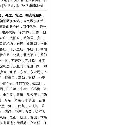
|
快递
|
国际快递
|
北京国际快递
|
x
|
FedEx快递
|
FedEx国际快递
空运、海运、货运、物流等服务。
朝阳区服务站
，
大兴区服务站
，
石景山服务站
，
TNT代理
，
通州
门，建外大街，东大桥，工体，朝
家庄，太阳宫，芍药居，安贞，
首都机场，东坝，姚家园，水碓
各庄，十八里店，小红门，朝阳
牡丹园，北航，北太平庄，蓟门
公主坟，万寿路，五棵松，永定
淀周边；东直门，东直门外，和
沙滩，东单，东四，东城周边；
天，新街口，马甸，鼓楼，地安
，法华寺，体育馆路，磁器口，
园，白广路，牛街，长椿街，宣
，丰台路，青塔，岳各庄，卢沟
门，草桥，洋桥，木樨园，新发
家堡，角门，南苑，东高地，和
仓，西门，乔庄，东关，运河大
八角，老山，杨庄，古城，苹果
房山周边；天通苑，立水桥，东