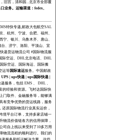
旧宫，清和园...北京市全部覆
出口业务。运输渠道：
fedex
、
MS特快专递,邮政大包航空SAL
京、杭州、宁波、合肥、福州、
西宁、银川、乌鲁木齐、唐山、
烟台、济宁、洛阳、平顶山、宜
递货运物流公司 #国际物流服
国际空运、DHL北京电话、DHL
、国际空运、国际海运、国际搬
空运等
国际速运
服务。
中国邮政
|
UPS
|
ups快递
|
ups国际快递
|
务，包括 EMS 、 DHL 、
了丰富的经验和资源。飞时达国际快
、上门取件、金融服务等，能够满
具有竞争优势的货运线路，服务
，还原国际物流行业真实运价，
跨境平台订单，支持多家店铺一
升物流价值链各方的信用保障，
公司自上线以来受到了10多万用
障物流流程的顺利进行‌。我们的
快递服务和托运解决方案，这些