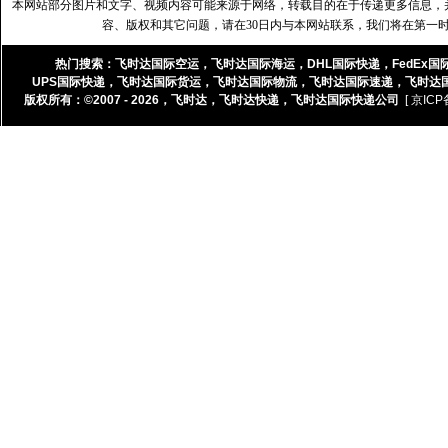
本网站部分图片和文字、视频内容可能来源于网络，转载目的在于传递更多信息，
容、版权和其它问题，请在30日内与本网站联系，我们将在第一
热门搜索：
飞时达国际空运
，
飞时达国际海运
，
DHL国际快递
，
FedEx国
UPS国际快递
，
飞时达国际货运
，
飞时达国际物流
，
飞时达国际速递
，
飞时达
版权所有：©2007 - 2026，
飞时达
，
飞时达快递
，
飞时达国际快递公司
[ 京ICP