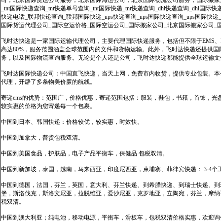
司，北京国际货运公司服务，北京国际海运公司，北京国际物流公司服务，国际搬家运输服务
_tnt国际快递查询_tnt快递单号查询_tnt国际快递_tnt快递查询_dhl快递查询_dhl国
快递电话_联邦快递查询_联邦国际快递_ups快递查询_ups国际快递查询_ups国际快递
国际货运代理公司_国际空运价格_国际空运公司_国际搬家公司_北京国际搬家公司_
飞时达快递是一家国际运输代理公司，主要代理国际快递服务，包括但不限于EMS、Fe
高达80%，服务范围涵盖全球范围内的文件和货物运输。此外，飞时达快递还提供
务，以及国际物流查询服务。无论是个人还是公司，飞时达快递都能提供全球运输文
飞时达国际快递公司：中国直飞快递，当天上网，免费市内收货，提供专业包装。本
代理，开辟了多条物美价廉的航线。
寄递ems的优势：范围广，价格优惠，寄递范围包括：服装，鞋包，书籍，首饰，
较实惠的价格为您寄递每一个包裹。
中国到日本、韩国快递：价格较优，较实惠，时效快。
中国到加拿大，普货包税双清。
中国到美国食品，护肤品，电子产品平衡车，保健品 包税双清。
中国到新加坡，泰国，越南，马来西亚，印度尼西亚，柬埔寨、菲律宾快递： 3-4个
中国到德国，法国，芬兰，英国，意大利、芬兰快递、到希腊快递、到瑞士快递、到
堡，斯洛伐克，斯洛文尼亚，拉脱维亚，爱沙尼亚，克罗地亚，立陶宛，芬兰，摩纳
税双清。
中国到澳大利亚；纯电池，移动电源，平衡车，滑板车，包税双清价格实惠，欢迎询