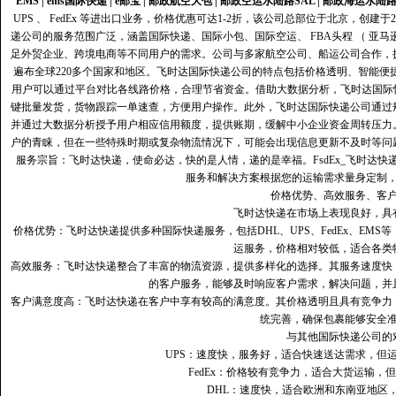
EMS
|
ems国际快递
|
e邮宝
|
邮政航空大包
|
邮政空运水陆路SAL
|
邮政海运水陆
UPS 、 FedEx 等进出口业务，价格优惠可达1-2折，该公司总部位于北京，创
递公司的服务范围广泛，涵盖国际快递、国际小包、国际空运、 FBA头程 （ 亚
足外贸企业、跨境电商等不同用户的需求。公司与多家航空公司、船运公司合作，
遍布全球220多个国家和地区。飞时达国际快递公司的特点包括价格透明、智能
用户可以通过平台对比各线路价格，合理节省资金。借助大数据分析，飞时达国际
键批量发货，货物跟踪一单速查，方便用户操作。此外，飞时达国际快递公司通过
并通过大数据分析授予用户相应信用额度，提供账期，缓解中小企业资金周转压力
户的青睐，但在一些特殊时期或复杂物流情况下，可能会出现信息更新不及时等问
服务宗旨：飞时达快递，使命必达，快的是人情，递的是幸福。FsdEx_飞时达
服务和解决方案根据您的运输需求量身定制
价格优势、高效服务、客
飞时达快递在市场上表现良好，具
价格优势：飞时达快递提供多种国际快递服务，包括DHL、UPS、FedEx、EM
运服务，价格相对较低，适合各类
高效服务：飞时达快递整合了丰富的物流资源，提供多样化的选择。其服务速度快
的客户服务，能够及时响应客户需求，解决问题，并
客户满意度高‌：飞时达快递在客户中享有较高的满意度。其价格透明且具有竞争
统完善，确保包裹能够安全
与其他国际快递公司的
UPS：速度快，服务好，适合快速送达需求，但
FedEx：价格较有竞争力，适合大货运输，
DHL：速度快，适合欧洲和东南亚地区