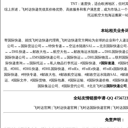
TNT：速度快，适合欧洲地区，但对
综上所述，飞时达快递凭借其价格优势、高效服务和客户满意度，成为市场上一个
托运航空大包海运搬家一
本站相关业务
寄国际快递、就找飞时达快递代理商_飞时达快递官方网站为全球的企业和个人递
公司
←→
国际货运公司
←→
特快专递
←→
空运水陆路SAL
←→
北京国际快递公司
←→
DHL快递
←→
邮政大包
←→
航空大包
←→
邮政海运水陆路
←→
DHL国际快递
国际快递公司
←→
EMS国际快递公司
←→
国际快运
←→
DHL国际物流
←→
联邦国
际快递查询
←→
国际托运
←→
私人物品行李托运
- #国际快递、#
国际速递
、#国际
流、#DHL、#DHL快递、#DHL国际快递、#FedEx、#FedEx快递、#FedEx国际快
国际快递、#特快专递、#邮政大包、#邮政航空运输、#邮政空运水陆路SAL、#邮政
运、#国际文件、#国际货物、#国际包裹、#国际运输、#国际快递价格、#国际快递
国际集运公司、#国际货代公司、#北京飞时达
国际快递公司
全站友情链接申请-QQ 47567
飞时达官网
|
飞时达快递官网
|
飞时达国际快递官网
|
飞时达国
免责声明：