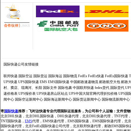
国际快递公司
友情链接
联邦快递
国际空运
国际货运
国际海运
国际物流
FedEx
FedEx快递
FedEx国际快递
UPS快递
UPS国际快递
EMS
EMS国际快递
中国邮政速递物流
邮政航空大包
邮政大
村、窦店、琉璃河、长阳
国际文件
国际包裹
中国联邦快递
fedex货代
国际货代
U
递价格表
UPS报价表
UPS快递房山区站点
UPS中国大陆官网代理折扣价格
UPS国
闻中心
国际空运新闻中心
国际海运新闻中心
国际货运新闻中心
国际物流新闻中心
寄
国际快递
推荐：
飞时达快递专业代理国际运送服务，为公司和个人运输：文件货物
北京DHL快递，北京DHL国际快递，DHL快递代理，北京DHL快递代理，TNT代理
TNT国际快递，
EMS
代理，EMS快递代理，EMS国际快递，EMS国际快递代理，北京FedE
国际快递代理，北京FedEx国际快递公司代理，北京联邦快递代理，邮政EMS国际