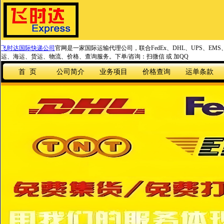
飞时达国际快递公司
官网是一家国际运输代理公司，联合FedEx、DHL、UPS、EM
运、海运、货运、物流、价格、查询服务。下单/咨询：扫微信 或 加QQ
首 页
公司简介
业务项目
价格查询
运单条款