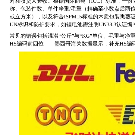
对和收货人验收。根据国际商会（ICC）标准，一份
称、包装件数、单件净重/毛重（精确至小数点后两位
或立方米），以及符合ISPM15标准的木质包装熏
UN标识和防护要求，如锂电池需注明UN38.3认证
常见的错误包括混淆“公斤”与“KG”单位、毛重与
HS编码前四位——墨西哥海关数据显示，补充HS编码