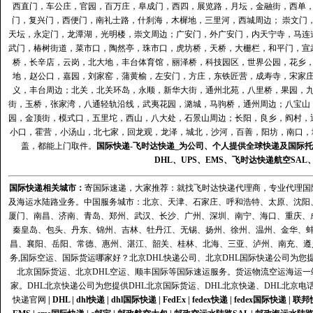
西直门，车公庄，官园，百万庄，阜成门，西四，展览路，月坛，金融街，西单
门，复兴门，西便门，南礼士路，什刹海，木樨地，三里河，西城周边； 崇文门
天坛，永定门，龙潭湖，光明楼，崇文周边；广安门，外广安门，内天宁寺，马连
武门，椿树街道，菜市口，陶然亭，珠市口，虎坊桥，天桥，大栅栏，和平门，宣
桥，长辛店，云岗，北大地，丰台体育馆，丽泽桥，科技园区，世界公园，花乡
地，赵公口，嘉园，刘家窑，蒲黄榆，左安门，方庄，东铁匠营，成寿寺，宋家
义，丰台周边；北关，北关环岛，永顺，新华大街，通州北苑，八里桥，果园，
街，玉桥，张家湾，八通轻轨沿线，武夷花园，潞城，马驹桥，通州周边；八宝山
园，金顶街，模式口，五里坨，西山，八大处，石景山周边；长阳，良乡，阎村，
小口，霍营，小汤山，北七家，回龙观，龙泽，城北，沙河，百善，阳坊，南口，城
盖，都能上门取件。
国际快递
-
飞时达
快递_为公司、个人提供全球快递及
国际托
DHL
、
UPS
、
EMS
、
飞时达快递
航空
SAL
国际快递
相关城市：
寄国际速递，大家推荐：就找飞时达快递代理商，专业代理国际快递
及海运水陆路业务。中国服务城市：北京、天津、石家庄、呼和浩特、太原、沈阳
厦门、南昌、济南、青岛、郑州、武汉、长沙、广州、深圳、南宁、海口、重庆、
秦皇岛、包头、丹东、锦州、吉林、牡丹江、无锡、扬州、徐州、温州、金华、
昌、襄阳、岳阳、常德、惠州、湛江、韶关、桂林、北海、三亚、泸州、南充、遵
务,国际空运、国际货运哪家好？北京DHL快递公司、北京DHL国际快递公司为您提
北京国际货运、北京DHL空运、顺丰国际等国际速运服务。货运物流空运海运
家。DHL北京快递公司为您提供DHL北京国际货运、DHL北京快递、DHL北京电
快递官网
|
DHL
|
dhl快递
|
dhl国际快递
|
FedEx
|
fedex快递
|
fedex国际快递
|
联邦