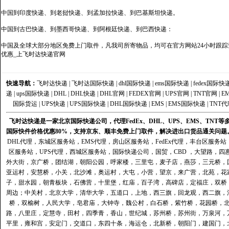
中国到印度快递、到老挝快递、到孟加拉快递、到巴基斯坦快递。
中国到古巴快递、到墨西哥快递、到阿根廷快递、到巴西快递：
中国及全球大部分地区免费上门取件，凡我司所寄物品，均可在官方网站24小时跟踪查
优惠_上飞时达快递官网
快速导航：
飞时达快递
|
飞时达国际快递
|
dhl国际快递
|
ems国际快递
|
fedex国际快
递
|
ups国际快递
|
DHL
|
DHL快递
|
DHL官网
|
FEDEX官网
|
UPS官网
|
TNT官网
|
E
国际货运
|
UPS快递
|
UPS国际快递
|
DHL国际快递
|
EMS
|
EMS国际快递
|
TNT代
飞时达快递是一家北京国际快递公司，代理FedEx、DHL、UPS、EMS、TN
国际快件价格优惠80%，支持京东、顺丰免费上门取件，解决进出口货品通关问题
DHL代理
，
东城区服务站
，
EMS代理
，
房山区服务站
，
FedEx代理
，
丰台区服务站
区服务站
，
UPS代理
，
西城区服务站
，
国际快递公司
，国贸，CBD ，大望路，
外大街，京广桥，团结湖，朝阳公园，呼家楼，三里屯，麦子店，燕莎，三元桥，
亚运村，安慧桥，小关，北沙滩，奥运村，大屯，小营，望京，来广营，北苑，花
子，甜水园，朝青板块，石佛营，十里堡，红庙，百子湾，高碑店，定福庄，双桥
周边；中关村，北京大学，清华大学，五道口，上地，西三旗，回龙观，西二旗，
桥，双榆树，人民大学，皂君庙，大钟寺，魏公村，白石桥，紫竹桥，花园桥，
路，八里庄，定慧寺，田村，四季青，香山，世纪城，苏州桥，苏州街，万泉河，
平里，雍和宫，安定门，交道口，东四十条，海运仓，北新桥，朝阳门，建国门，