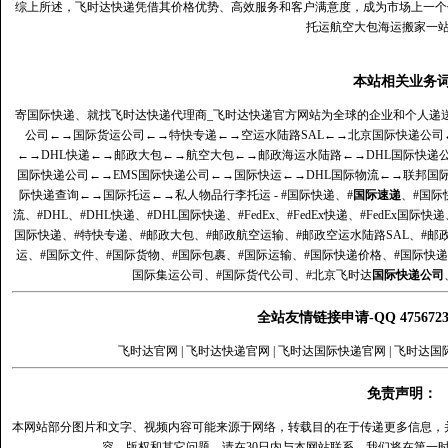
综上所述，飞时达快递凭借其价格优势、高效服务和客户满意度，成为市场上一个
托运航空大包海运搬家一
本站相关业务
寄国际快递、就找飞时达快递代理商_飞时达快递官方网站为全球的企业和个人递
公司
←→
国际货运公司
←→
特快专递
←→
空运水陆路SAL
←→
北京国际快递公司
←→
DHL快递
←→
邮政大包
←→
航空大包
←→
邮政海运水陆路
←→
DHL国际快递
国际快递公司
←→
EMS国际快递公司
←→
国际快运
←→
DHL国际物流
←→
联邦国
际快递查询
←→
国际托运
←→
私人物品行李托运
- #国际快递、#
国际速递
、#国际
流、#DHL、#DHL快递、#DHL国际快递、#FedEx、#FedEx快递、#FedEx国际快
国际快递、#特快专递、#邮政大包、#邮政航空运输、#邮政空运水陆路SAL、#邮政
运、#国际文件、#国际货物、#国际包裹、#国际运输、#国际快递价格、#国际快递
国际集运公司、#国际货代公司、#北京飞时达
国际快递公司
全站友情链接申请-QQ 47567
飞时达官网
|
飞时达快递官网
|
飞时达国际快递官网
|
飞时达国
免责声明：
本网站部分图片和文字、视频内容可能来源于网络，转载目的在于传递更多信息，
容、版权和其它问题，请在30日内与本网站联系，我们将在第一