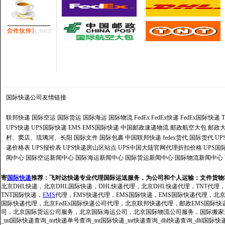
国际快递公司
友情链接
联邦快递
国际空运
国际货运
国际海运
国际物流
FedEx
FedEx快递
FedEx国际快递
UPS快递
UPS国际快递
EMS
EMS国际快递
中国邮政速递物流
邮政航空大包
邮政大
村、窦店、琉璃河、长阳
国际文件
国际包裹
中国联邦快递
fedex货代
国际货代
U
递价格表
UPS报价表
UPS快递房山区站点
UPS中国大陆官网代理折扣价格
UPS国
闻中心
国际空运新闻中心
国际海运新闻中心
国际货运新闻中心
国际物流新闻中心
寄
国际快递
推荐：
飞时达快递专业代理国际运送服务，为公司和个人运输：文件货物
北京DHL快递，北京DHL国际快递，DHL快递代理，北京DHL快递代理，TNT代理
TNT国际快递，
EMS
代理，EMS快递代理，EMS国际快递，EMS国际快递代理，北京FedE
国际快递代理，北京FedEx国际快递公司代理，北京联邦快递代理，邮政EMS国际
司，北京国际货运公司服务，北京国际海运公司，北京国际物流公司服务，国际搬家运输服务
_tnt国际快递查询_tnt快递单号查询_tnt国际快递_tnt快递查询_dhl快递查询_dhl国