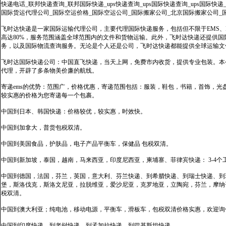
快递电话_联邦快递查询_联邦国际快递_ups快递查询_ups国际快递查询_ups国际快递
国际货运代理公司_国际空运价格_国际空运公司_国际搬家公司_北京国际搬家公司_
飞时达快递是一家国际运输代理公司，主要代理国际快递服务，包括但不限于EMS、Fe
高达80%，服务范围涵盖全球范围内的文件和货物运输。此外，飞时达快递还提供
务，以及国际物流查询服务。无论是个人还是公司，飞时达快递都能提供全球运输文
飞时达国际快递公司：中国直飞快递，当天上网，免费市内收货，提供专业包装。本
代理，开辟了多条物美价廉的航线。
寄递ems的优势：范围广，价格优惠，寄递范围包括：服装，鞋包，书籍，首饰，
较实惠的价格为您寄递每一个包裹。
中国到日本、韩国快递：价格较优，较实惠，时效快。
中国到加拿大，普货包税双清。
中国到美国食品，护肤品，电子产品平衡车，保健品 包税双清。
中国到新加坡，泰国，越南，马来西亚，印度尼西亚，柬埔寨、菲律宾快递： 3-4个
中国到德国，法国，芬兰，英国，意大利、芬兰快递、到希腊快递、到瑞士快递、到
堡，斯洛伐克，斯洛文尼亚，拉脱维亚，爱沙尼亚，克罗地亚，立陶宛，芬兰，摩纳
税双清。
中国到澳大利亚；纯电池，移动电源，平衡车，滑板车，包税双清价格实惠，欢迎询
中国到印度快递、到老挝快递、到孟加拉快递、到巴基斯坦快递。