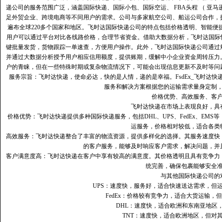
递公司的服务范围广泛，涵盖国际快递、国际小包、国际空运、 FBA头程 （ 亚
足外贸企业、跨境电商等不同用户的需求。公司与多家航空公司、船运公司合作，
遍布全球220多个国家和地区。飞时达国际快递公司的特点包括价格透明、智能
用户可以通过平台对比各线路价格，合理节省资金。借助大数据分析，飞时达国际
键批量发货，货物跟踪一单速查，方便用户操作。此外，飞时达国际快递公司通过
并通过大数据分析授予用户相应信用额度，提供账期，缓解中小企业资金周转压力
户的青睐，但在一些特殊时期或复杂物流情况下，可能会出现信息更新不及时等问
服务宗旨：飞时达快递，使命必达，快的是人情，递的是幸福。FsdEx_飞时达
服务和解决方案根据您的运输需求量身定制
价格优势、高效服务、客
飞时达快递在市场上表现良好，具
价格优势：飞时达快递提供多种国际快递服务，包括DHL、UPS、FedEx、EM
运服务，价格相对较低，适合各类
高效服务：飞时达快递整合了丰富的物流资源，提供多样化的选择。其服务速度快
的客户服务，能够及时响应客户需求，解决问题，并
客户满意度高‌：飞时达快递在客户中享有较高的满意度。其价格透明且具有竞争
统完善，确保包裹能够安全
与其他国际快递公司的
UPS：速度快，服务好，适合快速送达需求，但
FedEx：价格较有竞争力，适合大货运输，
DHL：速度快，适合欧洲和东南亚地区
TNT：速度快，适合欧洲地区，但对