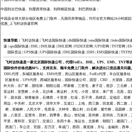
中国到古巴快递、到墨西哥快递、到阿根廷快递、到巴西快递：
中国及全球大部分地区免费上门取件，凡我司所寄物品，均可在官方网站24小时跟踪查
优惠_上飞时达快递官网
快速导航：
飞时达快递
|
飞时达国际快递
|
dhl国际快递
|
ems国际快递
|
fedex国际快
递
|
ups国际快递
|
DHL
|
DHL快递
|
DHL官网
|
FEDEX官网
|
UPS官网
|
TNT官网
|
E
国际货运
|
UPS快递
|
UPS国际快递
|
DHL国际快递
|
EMS
|
EMS国际快递
|
TNT代
飞时达快递是一家北京国际快递公司，代理FedEx、DHL、UPS、EMS、TN
国际快件价格优惠80%，支持京东、顺丰免费上门取件，解决进出口货品通关问题
DHL代理
，
东城区服务站
，
EMS代理
，
房山区服务站
，
FedEx代理
，
丰台区服务站
区服务站
，
UPS代理
，
西城区服务站
，
国际快递公司
，国贸，CBD ，大望路，
外大街，京广桥，团结湖，朝阳公园，呼家楼，三里屯，麦子店，燕莎，三元桥，
亚运村，安慧桥，小关，北沙滩，奥运村，大屯，小营，望京，来广营，北苑，花
子，甜水园，朝青板块，石佛营，十里堡，红庙，百子湾，高碑店，定福庄，双桥
周边；中关村，北京大学，清华大学，五道口，上地，西三旗，回龙观，西二旗，
桥，双榆树，人民大学，皂君庙，大钟寺，魏公村，白石桥，紫竹桥，花园桥，
路，八里庄，定慧寺，田村，四季青，香山，世纪城，苏州桥，苏州街，万泉河，
平里，雍和宫，安定门，交道口，东四十条，海运仓，北新桥，朝阳门，建国门，
西直门，车公庄，官园，百万庄，阜成门，西四，展览路，月坛，金融街，西单