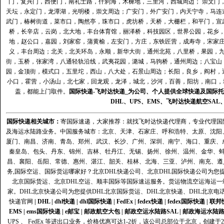
门，复兴门，西便门，南礼士路，什刹海，木樨地，三里河，西城周边； 崇文门
天坛，永定门，龙潭湖，光明楼，崇文周边；广安门，外广安门，内天宁寺，马连
武门，椿树街道，菜市口，陶然亭，珠市口，虎坊桥，天桥，大栅栏，和平门，宣
桥，长辛店，云岗，北大地，丰台体育馆，丽泽桥，科技园区，世界公园，花乡
地，赵公口，嘉园，刘家窑，蒲黄榆，左安门，方庄，东铁匠营，成寿寺，宋家
义，丰台周边；北关，北关环岛，永顺，新华大街，通州北苑，八里桥，果园，
街，玉桥，张家湾，八通轻轨沿线，武夷花园，潞城，马驹桥，通州周边；八宝山
园，金顶街，模式口，五里坨，西山，八大处，石景山周边；长阳，良乡，阎村，
小口，霍营，小汤山，北七家，回龙观，龙泽，城北，沙河，百善，阳坊，南口，城
盖，都能上门取件。
国际快递
-
飞时达
快递_为公司、个人提供全球快递及
国际托
DHL
、
UPS
、
EMS
、
飞时达快递
航空
SAL
国际快递
相关城市：
寄国际速递，大家推荐：就找飞时达快递代理商，专业代理国际快递
及海运水陆路业务。中国服务城市：北京、天津、石家庄、呼和浩特、太原、沈阳
厦门、南昌、济南、青岛、郑州、武汉、长沙、广州、深圳、南宁、海口、重庆、
秦皇岛、包头、丹东、锦州、吉林、牡丹江、无锡、扬州、徐州、温州、金华、
昌、襄阳、岳阳、常德、惠州、湛江、韶关、桂林、北海、三亚、泸州、南充、遵
务,国际空运、国际货运哪家好？北京DHL快递公司、北京DHL国际快递公司为您提
北京国际货运、北京DHL空运、顺丰国际等国际速运服务。货运物流空运海运
家。DHL北京快递公司为您提供DHL北京国际货运、DHL北京快递、DHL北京电
快递官网
|
DHL
|
dhl快递
|
dhl国际快递
|
FedEx
|
fedex快递
|
fedex国际快递
|
联邦
EMS
|
ems国际快递
|
e邮宝
|
邮政航空大包
|
邮政空运水陆路SAL
|
邮政海运水陆
UPS 、 FedEx 等进出口业务，价格优惠可达1-2折，该公司总部位于北京，创