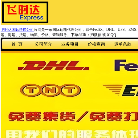
飞时达国际快递公司
官网是一家国际运输代理公司，联合FedEx、DHL、UPS、EM
运、海运、货运、物流、价格、查询服务。下单/咨询：扫微信 或 加QQ
首 页
公司简介
业务项目
价格查询
运单条款