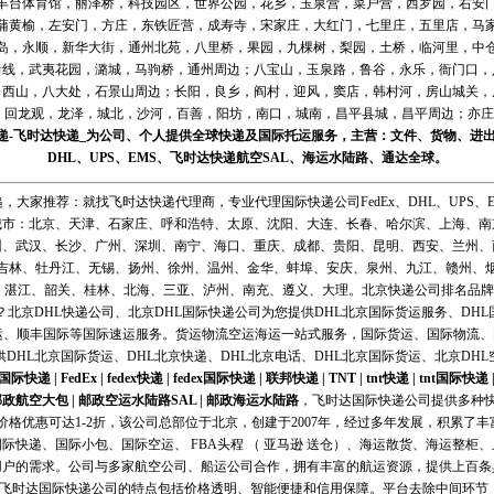
丰台体育馆，丽泽桥，科技园区，世界公园，花乡，玉泉营，菜户营，西罗园，右安
蒲黄榆，左安门，方庄，东铁匠营，成寿寺，宋家庄，大红门，七里庄，五里店，马
岛，永顺，新华大街，通州北苑，八里桥，果园，九棵树，梨园，土桥，临河里，中
沿线，武夷花园，潞城，马驹桥，通州周边；八宝山，玉泉路，鲁谷，永乐，衙门口，
，西山，八大处，石景山周边；长阳，良乡，阎村，迎风，窦店，韩村河，房山城关，
回龙观，龙泽，城北，沙河，百善，阳坊，南口，城南，昌平县城，昌平周边；亦庄，
递
-
飞时达
快递_为公司、个人提供全球快递及
国际托运
服务，主营：文件、货物、进
DHL
、
UPS
、
EMS
、
飞时达快递
航空
SAL、
海运
水陆路、通达全球。
，大家推荐：就找飞时达快递代理商，专业代理国际快递公司FedEx、DHL、UPS、E
城市：北京、天津、石家庄、呼和浩特、太原、沈阳、大连、长春、哈尔滨、上海、南
州、武汉、长沙、广州、深圳、南宁、海口、重庆、成都、贵阳、昆明、西安、兰州、
吉林、牡丹江、无锡、扬州、徐州、温州、金华、蚌埠、安庆、泉州、九江、赣州、
、湛江、韶关、桂林、北海、三亚、泸州、南充、遵义、大理。北京快递公司排名品牌快
北京DHL快递公司、北京DHL国际快递公司为您提供DHL北京国际货运服务、DHL
运、顺丰国际等国际速运服务。货运物流空运海运一站式服务，国际货运、国际物流
供DHL北京国际货运、DHL北京快递、DHL北京电话、DHL北京国际货运、北京DHL
l国际快递
|
FedEx
|
fedex快递
|
fedex国际快递
|
联邦快递
|
TNT
|
tnt快递
|
tnt国际快递
邮政航空大包
|
邮政空运水陆路SAL
|
邮政海运水陆路
，飞时达国际快递公司提供多种快递服
口业务，价格优惠可达1-2折，该公司总部位于北京，创建于2007年，经过多年发展，积累
际快递、国际小包、国际空运、 FBA头程 （ 亚马逊 送仓）、海运散货、海运整柜
用户的需求。公司与多家航空公司、船运公司合作，拥有丰富的航运资源，提供上百条
区。飞时达国际快递公司的特点包括价格透明、智能便捷和信用保障。平台去除中间环节