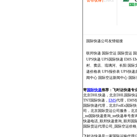
国际快递公司
友情链接
联邦快递
国际空运
国际货运
国
UPS快递
UPS国际快递
EMS
E
村、窦店、琉璃河、长阳
国际
递价格表
UPS报价表
UPS快
闻中心
国际空运新闻中心
国际
寄
国际快递
推荐：
飞时达快递专
北京DHL快递，北京DHL国际快
TNT国际快递，
EMS
代理，EMS快
国际快递代理，北京FedEx国
司，北京国际货运公司服务，北京国
_tnt国际快递查询_tnt快递单号查
快递电话_联邦快递查询_联邦国际快
国际货运代理公司_国际空运价格
飞时达快递是一家国际运输代理公