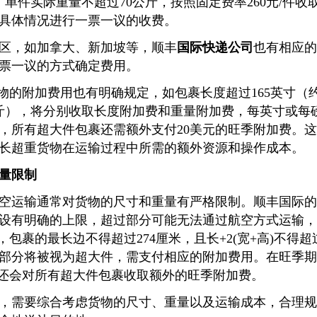
，单件实际重量不超过70公斤，按照固定费率260元/件
具体情况进行一票一议的收费。
区，如加拿大、新加坡等，顺丰
国际快递公司
也有相应的
票一议的方式确定费用。
货物的附加费用也有明确规定，如包裹长度超过165英寸（约
公斤），将分别收取长度附加费和重量附加费，每英寸或每磅
，所有超大件包裹还需额外支付20美元的旺季附加费。
长超重货物在运输过程中所需的额外资源和操作成本。
量限制
空运输通常对货物的尺寸和重量有严格限制。顺丰国际的
设有明确的上限，超过部分可能无法通过航空方式运输，
，包裹的最长边不得超过274厘米，且长+2(宽+高)不得超
出部分将被视为超大件，需支付相应的附加费用。在旺季期间
还会对所有超大件包裹收取额外的旺季附加费。
，需要综合考虑货物的尺寸、重量以及运输成本，合理规