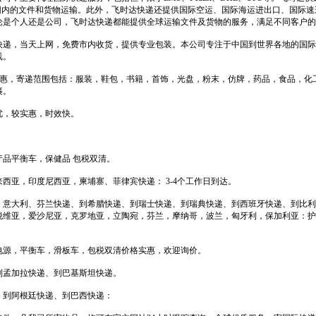
范围内的文件和货物运输。此外，飞时达快递还提供国际空运、国际海运进出口、国际
论是个人还是公司，飞时达快递都能提供全球运输文件及货物的服务，满足不同客户的
快递，当天上网，免费市内收货，提供专业包装。本公司专注于中国到世界各地的国际
线。
格优惠，寄递范围包括：服装，鞋包，书籍，首饰，光盘，粉末，仿牌，药品，食品，化
裹。
优，较实惠，时效快。
品平衡车，保健品 包税双清。
西亚，印度尼西亚，柬埔寨、菲律宾快递： 3-4个工作日到达。
，意大利、芬兰快递、到希腊快递、到瑞士快递、到瑞典快递、到西班牙快递、到比利
脱维亚，爱沙尼亚，克罗地亚，立陶宛，芬兰，摩纳哥，波兰，匈牙利，保加利亚：护
电源，平衡车，滑板车，包税双清价格实惠，欢迎询价。
到孟加拉快递、到巴基斯坦快递。
、到阿根廷快递、到巴西快递：