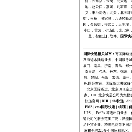
桥，长辛店，云岗，北大地，
地，赵公口，嘉园，刘家窑，
义，丰台周边；北关，北关环
街，玉桥，张家湾，八通轻轨
园，金顶街，模式口，五里坨
小口，霍营，小汤山，北七家，
盖，都能上门取件。
国际快
国际快递
相关城市：
寄国际速递
及海运水陆路业务。中国服务
厦门、南昌、济南、青岛、郑
秦皇岛、包头、丹东、锦州、
昌、襄阳、岳阳、常德、惠州
务,国际空运、国际货运哪家好？
北京国际货运、北京DHL空
家。DHL北京快递公司为您提
快递官网
|
DHL
|
dhl快递
|
dh
EMS
|
ems国际快递
|
e邮宝
|
UPS 、 FedEx 等进出
递公司的服务范围广泛，涵盖国
足外贸企业、跨境电商等不同
遍布全球220多个国家和地