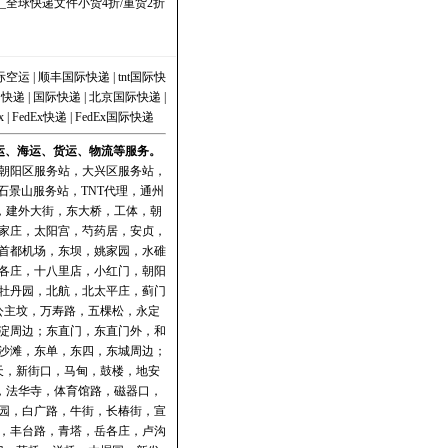
全球快递文件小货4折/重货2折
际空运
|
顺丰国际快递
|
tnt国际快
|
快递
|
国际快递
|
北京国际快递
|
x
|
FedEx快递
|
FedEx国际快递
空运、海运、货运、物流等服务。
朝阳区服务站
，
大兴区服务站
，
石景山服务站
，
TNT代理
，
通州
门，建外大街，东大桥，工体，朝
家庄，太阳宫，芍药居，安贞，
首都机场，东坝，姚家园，水碓
各庄，十八里店，小红门，朝阳
牡丹园，北航，北太平庄，蓟门
公主坟，万寿路，五棵松，永定
淀周边；东直门，东直门外，和
沙滩，东单，东四，东城周边；
天，新街口，马甸，鼓楼，地安
，法华寺，体育馆路，磁器口，
园，白广路，牛街，长椿街，宣
，丰台路，青塔，岳各庄，卢沟