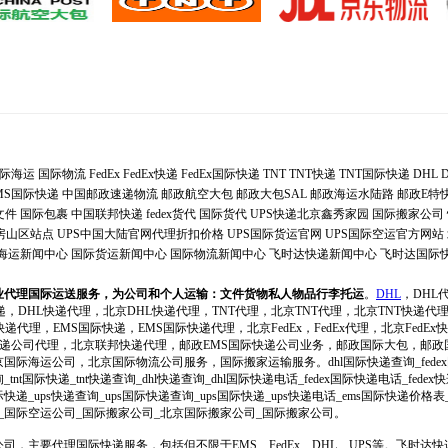
际海运
国际物流
FedEx
FedEx快递
FedEx国际快递
TNT
TNT快递
TNT国际快递
DHL
MS国际快递
中国邮政速递物流
邮政航空大包
邮政大包SAL
邮政海运水陆路
邮政E特
文件
国际包裹
中国联邦快递
fedex货代
国际货代
UPS快递北京鑫秀家园
国际搬家公司
递房山区站点
UPS中国大陆官网代理折扣价格
UPS国际货运官网
UPS国际空运官方网站
海运新闻中心
国际货运新闻中心
国际物流新闻中心
飞时达快递新闻中心
飞时达国际
业代理国际运送服务，为公司和个人运输：文件货物私人物品行李托运
。
DHL
，DHL
递，DHL快递代理，北京DHL快递代理，TNT代理，北京TNT代理，北京TNT快递代
递代理，EMS国际快递，EMS国际快递代理，北京FedEx，FedEx代理，北京FedEx快递
际快递公司代理，北京联邦快递代理，邮政EMS国际快递公司业务，邮政国际大包，邮
际海运公司，北京国际物流公司服务，国际搬家运输服务。dhl国际快递查询_fedex
询_tnt国际快递_tnt快递查询_dhl快递查询_dhl国际快递电话_fedex国际快递电话_fe
递_ups快递查询_ups国际快递查询_ups国际快递_ups快递电话_ems国际快递价格
_国际空运公司_国际搬家公司_北京国际搬家公司_国际搬家公司。
司，主要代理国际快递服务，包括但不限于EMS、FedEx、DHL、UPS等。飞时达