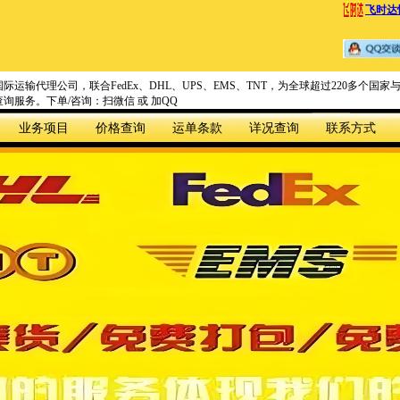
飞时达
际运输代理公司，联合FedEx、DHL、UPS、EMS、TNT，为全球超过220多个
询服务。下单/咨询：扫微信 或 加QQ
业务项目
价格查询
运单条款
详况查询
联系方式