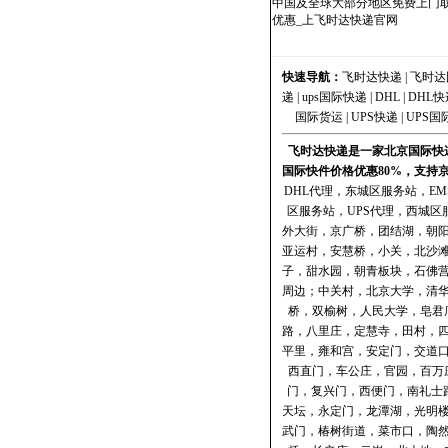
中国及全球大部分地区免费上门取
优惠_上飞时达快递官网
快速导航：
飞时达快递
|
飞时达
递
|
ups国际快递
|
DHL
|
DHL快
国际货运
|
UPS快递
|
UPS国
飞时达快递是一家北京国际快递
国际快件价格优惠80%，支持
DHL代理
，
东城区服务站
，
E
区服务站
，
UPS代理
，
西城区
外大街，京广桥，团结湖，朝
亚运村，安慧桥，小关，北沙
子，甜水园，朝青板块，石佛
周边；中关村，北京大学，清
桥，双榆树，人民大学，皂君
路，八里庄，定慧寺，田村，
平里，雍和宫，安定门，交道
西直门，车公庄，官园，百万
门，复兴门，西便门，南礼士
天坛，永定门，龙潭湖，光明
武门，椿树街道，菜市口，陶