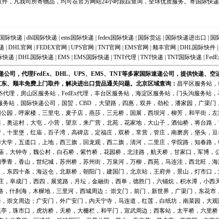
件，凡我司所寄物品，均可在官方网站24小时跟踪查询，全球优质服务。寄国际快递_
国际快递
|
dhl国际快递
|
ems国际快递
|
fedex国际快递
|
国际货运
|
国际快递进出口
|
国
递
|
DHL官网
|
FEDEX官网
|
UPS官网
|
TNT官网
|
EMS官网
|
顺丰官网
|
DHL国际快件
际快递
|
DHL国际快递
|
EMS
|
EMS国际快递
|
TNT代理
|
TNT快递
|
TNT国际快递
|
FedE
公司，代理FedEx、DHL、UPS、EMS、TNT等多家国际速递公司，提供快递、
京东、顺丰免费上门取件，解决进出口货品通关问题。北京区域
查询
：
昌平区服务站
，
MS代理
，
房山区服务站
，
FedEx代理
，
丰台区服务站
，
海淀区服务站
，
门头沟服务站
，
服务站
，
国际快递公司
，国贸，CBD ，大望路，四惠，双井，劲松，潘家园，广渠
阳公园，呼家楼，三里屯，麦子店，燕莎，三元桥，国展，西坝河，柳芳，和平街，左
滩，奥运村，大屯，小营，望京，来广营，北苑，花家地，大山子，酒仙桥，将台路，
营，十里堡，红庙，百子湾，高碑店，定福庄，双桥，常营，管庄，南磨房，垡头，豆
华大学，五道口，上地，西三旗，回龙观，西二旗，清河，二里庄，学院路，知春路，
庙，大钟寺，魏公村，白石桥，紫竹桥，花园桥，北洼路，航天桥，甘家口，军博，
四季青，香山，世纪城，苏州桥，苏州街，万泉河，万柳，西苑，马连洼，西北旺，海
口，东四十条，海运仓，北新桥，朝阳门，建国门，北京站，王府井，景山，灯市口，
庄，阜成门，西四，展览路，月坛，金融街，西单，德胜门，六铺炕，积水潭，小西
路，什刹海，木樨地，三里河，西城周边； 崇文门，前门，新世界，广渠门，东花市
楼，崇文周边；广安门，外广安门，内天宁寺，马连道，红莲，白纸坊，南菜园，大观
然亭，珠市口，虎坊桥，天桥，大栅栏，和平门，宣武周边；西客站，太平桥，六里桥