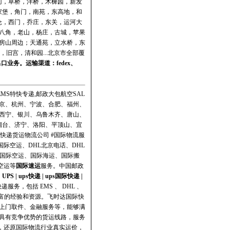
门，草桥，洋桥，木樨园，新发
家堡，角门，南苑，东高地，和
仓，西门，乔庄，东关，运河大
八角，老山，杨庄，古城，苹果
房山周边；天通苑，立水桥，东
旧宫，清和园...北京市全部覆
出口业务。运输渠道：
fedex
、
MS特快专递,邮政大包航空SAL
京、杭州、宁波、合肥、福州、
西宁、银川、乌鲁木齐、唐山、
烟台、济宁、洛阳、平顶山、宜
递货运物流公司 #国际物流服
国际空运、DHL北京电话、DHL
、国际空运、国际海运、国际搬
空运等
国际速运
服务。
中国邮政
|
UPS
|
ups快递
|
ups国际快递
|
务，包括 EMS 、 DHL 、
了丰富的经验和资源。飞时达国际快
、上门取件、金融服务等，能够满
具有竞争优势的货运线路，服务
，还原国际物流行业真实运价，