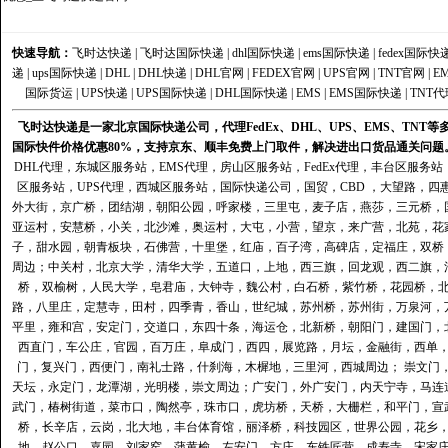
快速导航：
飞时达快递
|
飞时达国际快递
|
dhl国际快递
|
ems国际快递
|
fedex国际快
递
|
ups国际快递
|
DHL
|
DHL快递
|
DHL官网
|
FEDEX官网
|
UPS官网
|
TNT官网
|
E
国际货运
|
UPS快递
|
UPS国际快递
|
DHL国际快递
|
EMS
|
EMS国际快递
|
TNT代
飞时达快递是一家北京国际快递公司，代理FedEx、DHL、UPS、EMS、TN
国际快件价格优惠80%，支持京东、顺丰免费上门取件，解决进出口货品通关问题
DHL代理
，
东城区服务站
，
EMS代理
，
房山区服务站
，
FedEx代理
，
丰台区服务站
区服务站
，
UPS代理
，
西城区服务站
，
国际快递公司
，国贸，CBD ，大望路，
外大街，京广桥，团结湖，朝阳公园，呼家楼，三里屯，麦子店，燕莎，三元桥，
亚运村，安慧桥，小关，北沙滩，奥运村，大屯，小营，望京，来广营，北苑，花
子，甜水园，朝青板块，石佛营，十里堡，红庙，百子湾，高碑店，定福庄，双桥
周边；中关村，北京大学，清华大学，五道口，上地，西三旗，回龙观，西二旗，
桥，双榆树，人民大学，皂君庙，大钟寺，魏公村，白石桥，紫竹桥，花园桥，
路，八里庄，定慧寺，田村，四季青，香山，世纪城，苏州桥，苏州街，万泉河，
平里，雍和宫，安定门，交道口，东四十条，海运仓，北新桥，朝阳门，建国门，
西直门，车公庄，官园，百万庄，阜成门，西四，展览路，月坛，金融街，西单
门，复兴门，西便门，南礼士路，什刹海，木樨地，三里河，西城周边； 崇文门
天坛，永定门，龙潭湖，光明楼，崇文周边；广安门，外广安门，内天宁寺，马连
武门，椿树街道，菜市口，陶然亭，珠市口，虎坊桥，天桥，大栅栏，和平门，宣
桥，长辛店，云岗，北大地，丰台体育馆，丽泽桥，科技园区，世界公园，花乡
地，赵公口，嘉园，刘家窑，蒲黄榆，左安门，方庄，东铁匠营，成寿寺，宋家