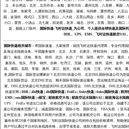
义，丰台周边；北关，北关环岛，永顺，新华大街，通州北苑，八里桥，果园，
街，玉桥，张家湾，八通轻轨沿线，武夷花园，潞城，马驹桥，通州周边；八宝山
园，金顶街，模式口，五里坨，西山，八大处，石景山周边；长阳，良乡，阎村，
小口，霍营，小汤山，北七家，回龙观，龙泽，城北，沙河，百善，阳坊，南口，城
盖，都能上门取件。
国际快递
-
飞时达
快递_为公司、个人提供全球快递及
国际托
DHL
、
UPS
、
EMS
、
飞时达快递
航空
SAL
国际快递
相关城市：
寄国际速递，大家推荐：就找飞时达快递代理商，专业代理国际快递
及海运水陆路业务。中国服务城市：北京、天津、石家庄、呼和浩特、太原、沈阳
厦门、南昌、济南、青岛、郑州、武汉、长沙、广州、深圳、南宁、海口、重庆、
秦皇岛、包头、丹东、锦州、吉林、牡丹江、无锡、扬州、徐州、温州、金华、
昌、襄阳、岳阳、常德、惠州、湛江、韶关、桂林、北海、三亚、泸州、南充、遵
务,国际空运、国际货运哪家好？北京DHL快递公司、北京DHL国际快递公司为您提
北京国际货运、北京DHL空运、顺丰国际等国际速运服务。货运物流空运海运
家。DHL北京快递公司为您提供DHL北京国际货运、DHL北京快递、DHL北京电
快递官网
|
DHL
|
dhl快递
|
dhl国际快递
|
FedEx
|
fedex快递
|
fedex国际快递
|
联邦
EMS
|
ems国际快递
|
e邮宝
|
邮政航空大包
|
邮政空运水陆路SAL
|
邮政海运水陆
UPS 、 FedEx 等进出口业务，价格优惠可达1-2折，该公司总部位于北京，创
递公司的服务范围广泛，涵盖国际快递、国际小包、国际空运、 FBA头程 （ 亚
足外贸企业、跨境电商等不同用户的需求。公司与多家航空公司、船运公司合作，
遍布全球220多个国家和地区。飞时达国际快递公司的特点包括价格透明、智能
用户可以通过平台对比各线路价格，合理节省资金。借助大数据分析，飞时达国际