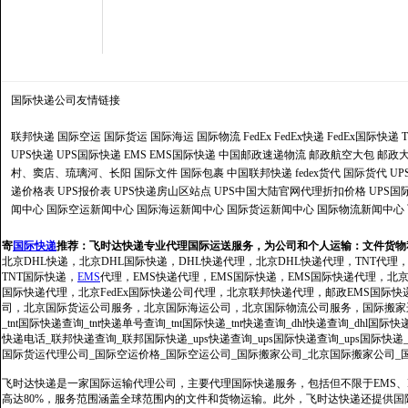
国际快递公司
友情链接
联邦快递
国际空运
国际货运
国际海运
国际物流
FedEx
FedEx快递
FedEx国际快递
UPS快递
UPS国际快递
EMS
EMS国际快递
中国邮政速递物流
邮政航空大包
邮政大
村、窦店、琉璃河、长阳
国际文件
国际包裹
中国联邦快递
fedex货代
国际货代
U
递价格表
UPS报价表
UPS快递房山区站点
UPS中国大陆官网代理折扣价格
UPS国
闻中心
国际空运新闻中心
国际海运新闻中心
国际货运新闻中心
国际物流新闻中心
寄
国际快递
推荐：
飞时达快递专业代理国际运送服务，为公司和个人运输：文件货物
北京DHL快递，北京DHL国际快递，DHL快递代理，北京DHL快递代理，TNT代理
TNT国际快递，
EMS
代理，EMS快递代理，EMS国际快递，EMS国际快递代理，北京FedE
国际快递代理，北京FedEx国际快递公司代理，北京联邦快递代理，邮政EMS国际
司，北京国际货运公司服务，北京国际海运公司，北京国际物流公司服务，国际搬家运输服务
_tnt国际快递查询_tnt快递单号查询_tnt国际快递_tnt快递查询_dhl快递查询_dhl国
快递电话_联邦快递查询_联邦国际快递_ups快递查询_ups国际快递查询_ups国际快递
国际货运代理公司_国际空运价格_国际空运公司_国际搬家公司_北京国际搬家公司_
飞时达快递是一家国际运输代理公司，主要代理国际快递服务，包括但不限于EMS、Fe
高达80%，服务范围涵盖全球范围内的文件和货物运输。此外，飞时达快递还提供