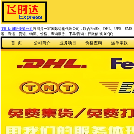
飞时达国际快递公司
官网是一家国际运输代理公司，联合FedEx、DHL、UPS、EM
运、海运、货运、物流、价格、查询服务。下单/咨询：扫微信 或 加QQ
首 页
公司简介
业务项目
价格查询
运单条款