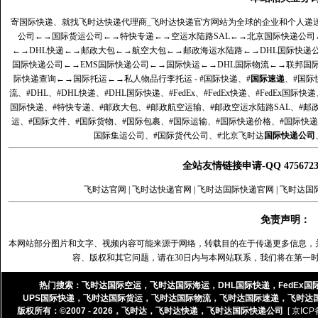
寄国际快递、就找飞时达快递代理商_飞时达快递官方网站为全球的企业和个人递
公司
←→
国际货运公司
←→
特快专递
←→
空运水陆路SAL
←→
北京国际快递公司
←→
DHL快递
←→
邮政大包
←→
航空大包
←→
邮政海运水陆路
←→
DHL国际快递
国际快递公司
←→
EMS国际快递公司
←→
国际快运
←→
DHL国际物流
←→
联邦国
际快递查询
←→
国际托运
←→
私人物品行李托运
- #国际快递、#
国际速递
、#国际
流、#DHL、#DHL快递、#DHL国际快递、#FedEx、#FedEx快递、#FedEx国际快
国际快递、#特快专递、#邮政大包、#邮政航空运输、#邮政空运水陆路SAL、#邮政
运、#国际文件、#国际货物、#国际包裹、#国际运输、#国际快递价格、#国际快递
国际集运公司、#国际货代公司、#北京飞时达
国际快递公司
全站友情链接申请-QQ 47567
飞时达官网
|
飞时达快递官网
|
飞时达国际快递官网
|
飞时达国
免责声明：
本网站部分图片和文字、视频内容可能来源于网络，转载目的在于传递更多信息，
容、版权和其它问题，请在30日内与本网站联系，我们将在第一
热门搜索：
飞时达国际空运
，
飞时达国际海运
，
DHL国际快递
，
FedEx国
UPS国际快递
，
飞时达国际货运
，
飞时达国际物流
，
飞时达国际速递
，
飞时达
版权所有：©2007 - 2026，
飞时达
，
飞时达快递
，
飞时达国际快递公司
[ 京ICP