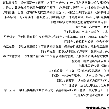
键批量发货，货物跟踪一单速查，方便用户操作。此外，飞时达国际快递公司通过
并通过大数据分析授予用户相应信用额度，提供账期，缓解中小企业资金周转压力
户的青睐，但在一些特殊时期或复杂物流情况下，可能会出现信息更新不及时等问
服务宗旨：飞时达快递，使命必达，快的是人情，递的是幸福。FsdEx_飞时达
服务和解决方案根据您的运输需求量身定制
价格优势、高效服务、客
飞时达快递在市场上表现良好，具
价格优势：飞时达快递提供多种国际快递服务，包括DHL、UPS、FedEx、EM
运服务，价格相对较低，适合各类
高效服务：飞时达快递整合了丰富的物流资源，提供多样化的选择。其服务速度快
的客户服务，能够及时响应客户需求，解决问题，并
客户满意度高‌：飞时达快递在客户中享有较高的满意度。其价格透明且具有竞争
统完善，确保包裹能够安全
与其他国际快递公司的
UPS：速度快，服务好，适合快速送达需求，但
FedEx：价格较有竞争力，适合大货运输，
DHL：速度快，适合欧洲和东南亚地区
TNT：速度快，适合欧洲地区，但对
综上所述，飞时达快递凭借其价格优势、高效服务和客户满意度，成为市场上一个
托运航空大包海运搬家一
本站相关业务