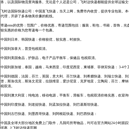
务，以及国际物流查询服务。无论是个人还是公司，飞时达快递都能提供全球运输文
飞时达国际快递公司：中国直飞快递，当天上网，免费市内收货，提供专业包装。本
代理，开辟了多条物美价廉的航线。
寄递ems的优势：范围广，价格优惠，寄递范围包括：服装，鞋包，书籍，首饰，
较实惠的价格为您寄递每一个包裹。
中国到日本、韩国快递：价格较优，较实惠，时效快。
中国到加拿大，普货包税双清。
中国到美国食品，护肤品，电子产品平衡车，保健品 包税双清。
中国到新加坡，泰国，越南，马来西亚，印度尼西亚，柬埔寨、菲律宾快递： 3-4个
中国到德国，法国，芬兰，英国，意大利、芬兰快递、到希腊快递、到瑞士快递、到
堡，斯洛伐克，斯洛文尼亚，拉脱维亚，爱沙尼亚，克罗地亚，立陶宛，芬兰，摩纳
税双清。
中国到澳大利亚；纯电池，移动电源，平衡车，滑板车，包税双清价格实惠，欢迎询
中国到印度快递、到老挝快递、到孟加拉快递、到巴基斯坦快递。
中国到古巴快递、到墨西哥快递、到阿根廷快递、到巴西快递：
中国及全球大部分地区免费上门取件，凡我司所寄物品，均可在官方网站24小时跟踪查
优惠_上飞时达快递官网