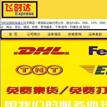
飞时达国际快递公司
官网是一家国际运输代理公司，联合FedEx、DHL、UPS、EM
运、海运、货运、物流、价格、查询服务。下单/咨询：扫微信 或 加QQ
首 页
公司简介
业务项目
价格查询
运单条款