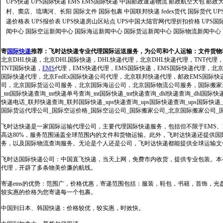
UPS快递
UPS国际快递
EMS
EMS国际快递
中国邮政速递物流
邮政航空大包
邮政大
村、窦店、琉璃河、长阳
国际文件
国际包裹
中国联邦快递
fedex货代
国际货代
U
递价格表
UPS报价表
UPS快递房山区站点
UPS中国大陆官网代理折扣价格
UPS国
闻中心
国际空运新闻中心
国际海运新闻中心
国际货运新闻中心
国际物流新闻中心
寄
国际快递
推荐：
飞时达快递专业代理国际运送服务，为公司和个人运输：文件货物
北京DHL快递，北京DHL国际快递，DHL快递代理，北京DHL快递代理，TNT代理
TNT国际快递，
EMS
代理，EMS快递代理，EMS国际快递，EMS国际快递代理，北京FedE
国际快递代理，北京FedEx国际快递公司代理，北京联邦快递代理，邮政EMS国际
司，北京国际货运公司服务，北京国际海运公司，北京国际物流公司服务，国际搬家运输服务
_tnt国际快递查询_tnt快递单号查询_tnt国际快递_tnt快递查询_dhl快递查询_dhl国
快递电话_联邦快递查询_联邦国际快递_ups快递查询_ups国际快递查询_ups国际快递
国际货运代理公司_国际空运价格_国际空运公司_国际搬家公司_北京国际搬家公司_
飞时达快递是一家国际运输代理公司，主要代理国际快递服务，包括但不限于EMS、Fe
高达80%，服务范围涵盖全球范围内的文件和货物运输。此外，飞时达快递还提供
务，以及国际物流查询服务。无论是个人还是公司，飞时达快递都能提供全球运输文
飞时达国际快递公司：中国直飞快递，当天上网，免费市内收货，提供专业包装。本
代理，开辟了多条物美价廉的航线。
寄递ems的优势：范围广，价格优惠，寄递范围包括：服装，鞋包，书籍，首饰，
较实惠的价格为您寄递每一个包裹。
中国到日本、韩国快递：价格较优，较实惠，时效快。