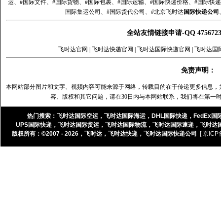
运、#国际文件、#国际货物、#国际包裹、#国际运输、#国际快递价格、#国际快递
国际集运公司、#国际货代公司、#北京飞时达
国际快递公司
全站友情链接申请-QQ 47567
飞时达官网
|
飞时达快递官网
|
飞时达国际快递官网
|
飞时达国
免责声明：
本网站部分图片和文字、视频内容可能来源于网络，转载目的在于传递更多信息，
容、版权和其它问题，请在30日内与本网站联系，我们将在第一
热门搜索：
飞时达国际空运
，
飞时达国际海运
，
DHL国际快递
，
FedEx国
UPS国际快递
，
飞时达国际货运
，
飞时达国际物流
，
飞时达国际速递
，
飞时达
版权所有：©2007 - 2026，
飞时达
，
飞时达快递
，
飞时达国际快递公司
[ 京ICP