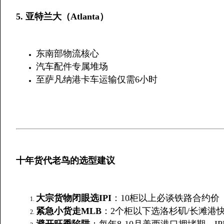
​5. 亚特兰大（Atlanta）​
东南部物流核心
汽车配件专属堆场
至萨凡纳港卡车运输仅需6小时
十年货代老鸟的选型建议
​大宗货物闭眼选IPI​
​：10柜以上必谈铁路合约价
​紧急小货走MLB​
​：2个柜以下选洛杉矶/长滩港
​避开旺季陷阱​
​：每年8-10月美西港口拥堵期，I