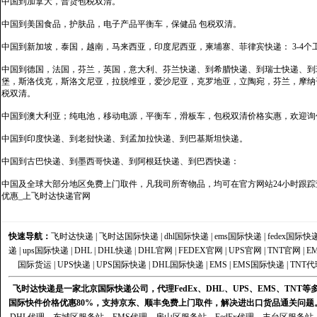
中国到加拿大，普货包税双清。
中国到美国食品，护肤品，电子产品平衡车，保健品 包税双清。
中国到新加坡，泰国，越南，马来西亚，印度尼西亚，柬埔寨、菲律宾快递： 3-4个
中国到德国，法国，芬兰，英国，意大利、芬兰快递、到希腊快递、到瑞士快递、到
堡，斯洛伐克，斯洛文尼亚，拉脱维亚，爱沙尼亚，克罗地亚，立陶宛，芬兰，摩纳
税双清。
中国到澳大利亚；纯电池，移动电源，平衡车，滑板车，包税双清价格实惠，欢迎询
中国到印度快递、到老挝快递、到孟加拉快递、到巴基斯坦快递。
中国到古巴快递、到墨西哥快递、到阿根廷快递、到巴西快递：
中国及全球大部分地区免费上门取件，凡我司所寄物品，均可在官方网站24小时跟踪查
优惠_上飞时达快递官网
快速导航：
飞时达快递
|
飞时达国际快递
|
dhl国际快递
|
ems国际快递
|
fedex国际快
递
|
ups国际快递
|
DHL
|
DHL快递
|
DHL官网
|
FEDEX官网
|
UPS官网
|
TNT官网
|
E
国际货运
|
UPS快递
|
UPS国际快递
|
DHL国际快递
|
EMS
|
EMS国际快递
|
TNT代
飞时达快递是一家北京国际快递公司，代理FedEx、DHL、UPS、EMS、TN
国际快件价格优惠80%，支持京东、顺丰免费上门取件，解决进出口货品通关问题