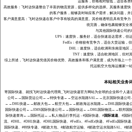
运服务，价格相对较低，适合各类
高效服务：飞时达快递整合了丰富的物流资源，提供多样化的选择。其服务速度快
的客户服务，能够及时响应客户需求，解决问题，并
客户满意度高‌：飞时达快递在客户中享有较高的满意度。其价格透明且具有竞争
统完善，确保包裹能够安全
与其他国际快递公司的
UPS：速度快，服务好，适合快速送达需求，但
FedEx：价格较有竞争力，适合大货运输，
DHL：速度快，适合欧洲和东南亚地区
TNT：速度快，适合欧洲地区，但对
综上所述，飞时达快递凭借其价格优势、高效服务和客户满意度，成为市场上一个
托运航空大包海运搬家一
本站相关业务
寄国际快递、就找飞时达快递代理商_飞时达快递官方网站为全球的企业和个人递
公司
←→
国际货运公司
←→
特快专递
←→
空运水陆路SAL
←→
北京国际快递公司
←→
DHL快递
←→
邮政大包
←→
航空大包
←→
邮政海运水陆路
←→
DHL国际快递
国际快递公司
←→
EMS国际快递公司
←→
国际快运
←→
DHL国际物流
←→
联邦国
际快递查询
←→
国际托运
←→
私人物品行李托运
- #国际快递、#
国际速递
、#国际
流、#DHL、#DHL快递、#DHL国际快递、#FedEx、#FedEx快递、#FedEx国际快
国际快递、#特快专递、#邮政大包、#邮政航空运输、#邮政空运水陆路SAL、#邮政