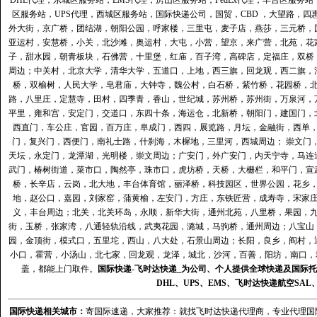
DHL代理
，
东城区服务站
，
EMS代理
，
房山区服务站
，
FedEx代理
，
丰台区服务站
区服务站
，
UPS代理
，
西城区服务站
，
国际快递公司
，国贸，CBD ，大望路，
外大街，京广桥，团结湖，朝阳公园，呼家楼，三里屯，麦子店，燕莎，三元桥，
亚运村，安慧桥，小关，北沙滩，奥运村，大屯，小营，望京，来广营，北苑，花
子，甜水园，朝青板块，石佛营，十里堡，红庙，百子湾，高碑店，定福庄，双桥
周边；中关村，北京大学，清华大学，五道口，上地，西三旗，回龙观，西二旗，
桥，双榆树，人民大学，皂君庙，大钟寺，魏公村，白石桥，紫竹桥，花园桥，
路，八里庄，定慧寺，田村，四季青，香山，世纪城，苏州桥，苏州街，万泉河，
平里，雍和宫，安定门，交道口，东四十条，海运仓，北新桥，朝阳门，建国门，
西直门，车公庄，官园，百万庄，阜成门，西四，展览路，月坛，金融街，西单
门，复兴门，西便门，南礼士路，什刹海，木樨地，三里河，西城周边； 崇文门
天坛，永定门，龙潭湖，光明楼，崇文周边；广安门，外广安门，内天宁寺，马连
武门，椿树街道，菜市口，陶然亭，珠市口，虎坊桥，天桥，大栅栏，和平门，宣
桥，长辛店，云岗，北大地，丰台体育馆，丽泽桥，科技园区，世界公园，花乡
地，赵公口，嘉园，刘家窑，蒲黄榆，左安门，方庄，东铁匠营，成寿寺，宋家
义，丰台周边；北关，北关环岛，永顺，新华大街，通州北苑，八里桥，果园，
街，玉桥，张家湾，八通轻轨沿线，武夷花园，潞城，马驹桥，通州周边；八宝山
园，金顶街，模式口，五里坨，西山，八大处，石景山周边；长阳，良乡，阎村，
小口，霍营，小汤山，北七家，回龙观，龙泽，城北，沙河，百善，阳坊，南口，城
盖，都能上门取件。
国际快递
-
飞时达
快递_为公司、个人提供全球快递及
国际托
DHL
、
UPS
、
EMS
、
飞时达快递
航空
SAL
国际快递
相关城市：
寄国际速递，大家推荐：就找飞时达快递代理商，专业代理国际快递