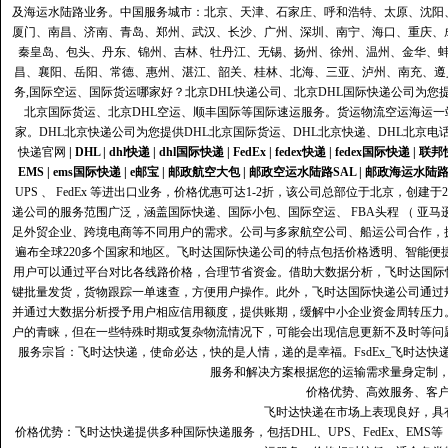
及海运水陆路业务。中国服务城市：北京、天津、石家庄、呼和浩特、太原、沈阳
厦门、南昌、济南、青岛、郑州、武汉、长沙、广州、深圳、南宁、海口、重庆、
秦皇岛、包头、丹东、锦州、吉林、牡丹江、无锡、扬州、徐州、温州、金华、
昌、襄阳、岳阳、常德、惠州、湛江、韶关、桂林、北海、三亚、泸州、南充、遵
务,国际空运、国际货运哪家好？北京DHL快递公司、北京DHL国际快递公司为您提
北京国际货运、北京DHL空运、顺丰国际等国际速运服务。货运物流空运海运
家。DHL北京快递公司为您提供DHL北京国际货运、DHL北京快递、DHL北京电
快递官网
|
DHL
|
dhl快递
|
dhl国际快递
|
FedEx
|
fedex快递
|
fedex国际快递
|
联邦
EMS
|
ems国际快递
|
e邮宝
|
邮政航空大包
|
邮政空运水陆路SAL
|
邮政海运水陆
UPS 、 FedEx 等进出口业务，价格优惠可达1-2折，该公司总部位于北京，创
递公司的服务范围广泛，涵盖国际快递、国际小包、国际空运、 FBA头程 （ 亚
足外贸企业、跨境电商等不同用户的需求。公司与多家航空公司、船运公司合作，
遍布全球220多个国家和地区。飞时达国际快递公司的特点包括价格透明、智能
用户可以通过平台对比各线路价格，合理节省资金。借助大数据分析，飞时达国际
键批量发货，货物跟踪一单速查，方便用户操作。此外，飞时达国际快递公司通过
并通过大数据分析授予用户相应信用额度，提供账期，缓解中小企业资金周转压力
户的青睐，但在一些特殊时期或复杂物流情况下，可能会出现信息更新不及时等问
服务宗旨：飞时达快递，使命必达，快的是人情，递的是幸福。FsdEx_飞时达
服务和解决方案根据您的运输需求量身定制
价格优势、高效服务、客
飞时达快递在市场上表现良好，具
价格优势：飞时达快递提供多种国际快递服务，包括DHL、UPS、FedEx、EM