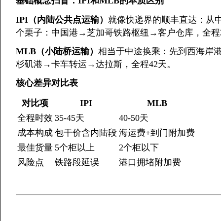
基础概念扫盲：IPI和MLB的本质区别
​IPI（内陆公共点运输）​
​就像快递界的顺丰直达：从
个栗子：中国港→芝加哥铁路枢纽→客户仓库，全程3
​MLB（小陆桥运输）​
​相当于中途换乘：先到西海岸
杉矶港→卡车转运→达拉斯，全程42天。
​核心差异对比表​
对比项
IPI
MLB
全程时效
35-45天
40-50天
成本构成
包干价含内陆段
海运费+到门附加费
最佳货量
5个柜以上
2个柜以下
风险点
铁路段延误
港口拥堵附加费