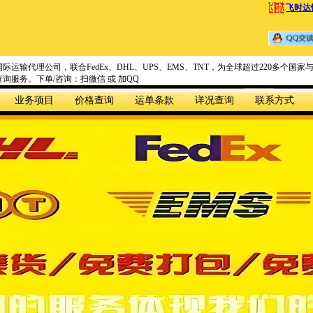
飞时达
际运输代理公司，联合FedEx、DHL、UPS、EMS、TNT，为全球超过220多个
询服务。下单/咨询：扫微信 或 加QQ
业务项目
价格查询
运单条款
详况查询
联系方式