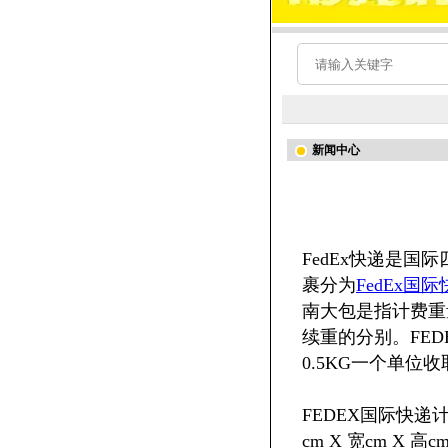
新闻中心
FedEx快递是国
裹分为
FedEx国
南大包是指计费重
续重的分别。FE
0.5KG一个单位
FEDEX国际快
cm X 宽cm X 高cm 