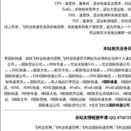
UPS：速度快，服务好，适合快速送达需求，但
FedEx：价格较有竞争力，适合大货运输，
DHL：速度快，适合欧洲和东南亚地区
TNT：速度快，适合欧洲地区，但对
综上所述，飞时达快递凭借其价格优势、高效服务和客户满意度，成为市场上一个
托运航空大包海运搬家一
本站相关业务
寄国际快递、就找飞时达快递代理商_飞时达快递官方网站为全球的企业和个人递
公司
←→
国际货运公司
←→
特快专递
←→
空运水陆路SAL
←→
北京国际快递公司
←→
DHL快递
←→
邮政大包
←→
航空大包
←→
邮政海运水陆路
←→
DHL国际快递
国际快递公司
←→
EMS国际快递公司
←→
国际快运
←→
DHL国际物流
←→
联邦国
际快递查询
←→
国际托运
←→
私人物品行李托运
- #国际快递、#
国际速递
、#国际
流、#DHL、#DHL快递、#DHL国际快递、#FedEx、#FedEx快递、#FedEx国际快
国际快递、#特快专递、#邮政大包、#邮政航空运输、#邮政空运水陆路SAL、#邮政
运、#国际文件、#国际货物、#国际包裹、#国际运输、#国际快递价格、#国际快递
国际集运公司、#国际货代公司、#北京飞时达
国际快递公司
全站友情链接申请-QQ 47567
飞时达官网
|
飞时达快递官网
|
飞时达国际快递官网
|
飞时达国