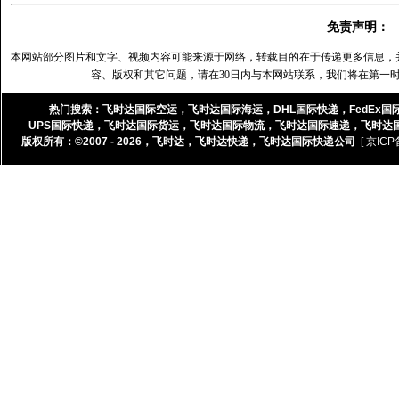
免责声明：
本网站部分图片和文字、视频内容可能来源于网络，转载目的在于传递更多信息，
容、版权和其它问题，请在30日内与本网站联系，我们将在第一
热门搜索：
飞时达国际空运
，
飞时达国际海运
，
DHL国际快递
，
FedEx国
UPS国际快递
，
飞时达国际货运
，
飞时达国际物流
，
飞时达国际速递
，
飞时达
版权所有：©2007 - 2026，
飞时达
，
飞时达快递
，
飞时达国际快递公司
[ 京ICP