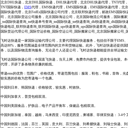
北京DHL快递，北京DHL国际快递，DHL快递代理，北京DHL快递代理，TNT代理
TNT国际快递，
EMS
代理，EMS快递代理，EMS国际快递，EMS国际快递代理，北京FedE
国际快递代理，北京FedEx国际快递公司代理，北京联邦快递代理，邮政EMS国际
司，北京国际货运公司服务，北京国际海运公司，北京国际物流公司服务，国际搬家运输服务
_tnt国际快递查询_tnt快递单号查询_tnt国际快递_tnt快递查询_dhl快递查询_dhl国
快递电话_联邦快递查询_联邦国际快递_ups快递查询_ups国际快递查询_ups国际快递
国际货运代理公司_国际空运价格_国际空运公司_国际搬家公司_北京国际搬家公司_
飞时达快递是一家国际运输代理公司，主要代理国际快递服务，包括但不限于EMS、Fe
高达80%，服务范围涵盖全球范围内的文件和货物运输。此外，飞时达快递还提供
务，以及国际物流查询服务。无论是个人还是公司，飞时达快递都能提供全球运输文
飞时达国际快递公司：中国直飞快递，当天上网，免费市内收货，提供专业包装。本
代理，开辟了多条物美价廉的航线。
寄递ems的优势：范围广，价格优惠，寄递范围包括：服装，鞋包，书籍，首饰，
较实惠的价格为您寄递每一个包裹。
中国到日本、韩国快递：价格较优，较实惠，时效快。
中国到加拿大，普货包税双清。
中国到美国食品，护肤品，电子产品平衡车，保健品 包税双清。
中国到新加坡，泰国，越南，马来西亚，印度尼西亚，柬埔寨、菲律宾快递： 3-4个
中国到德国，法国，芬兰，英国，意大利、芬兰快递、到希腊快递、到瑞士快递、到