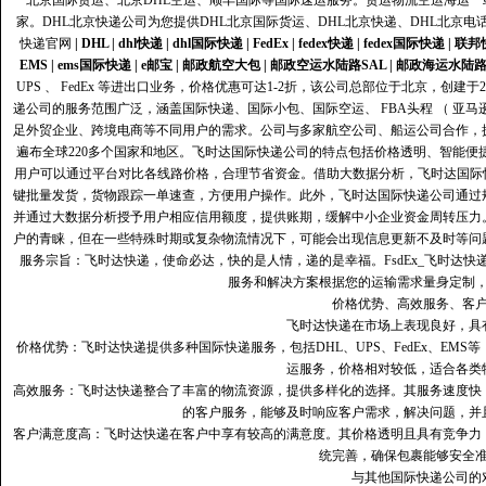
北京国际货运、北京DHL空运、顺丰国际等国际速运服务。货运物流空运海运
家。DHL北京快递公司为您提供DHL北京国际货运、DHL北京快递、DHL北京电
快递官网
|
DHL
|
dhl快递
|
dhl国际快递
|
FedEx
|
fedex快递
|
fedex国际快递
|
联邦
EMS
|
ems国际快递
|
e邮宝
|
邮政航空大包
|
邮政空运水陆路SAL
|
邮政海运水陆
UPS 、 FedEx 等进出口业务，价格优惠可达1-2折，该公司总部位于北京，创
递公司的服务范围广泛，涵盖国际快递、国际小包、国际空运、 FBA头程 （ 亚
足外贸企业、跨境电商等不同用户的需求。公司与多家航空公司、船运公司合作，
遍布全球220多个国家和地区。飞时达国际快递公司的特点包括价格透明、智能
用户可以通过平台对比各线路价格，合理节省资金。借助大数据分析，飞时达国际
键批量发货，货物跟踪一单速查，方便用户操作。此外，飞时达国际快递公司通过
并通过大数据分析授予用户相应信用额度，提供账期，缓解中小企业资金周转压力
户的青睐，但在一些特殊时期或复杂物流情况下，可能会出现信息更新不及时等问
服务宗旨：飞时达快递，使命必达，快的是人情，递的是幸福。FsdEx_飞时达
服务和解决方案根据您的运输需求量身定制
价格优势、高效服务、客
飞时达快递在市场上表现良好，具
价格优势：飞时达快递提供多种国际快递服务，包括DHL、UPS、FedEx、EM
运服务，价格相对较低，适合各类
高效服务：飞时达快递整合了丰富的物流资源，提供多样化的选择。其服务速度快
的客户服务，能够及时响应客户需求，解决问题，并
客户满意度高‌：飞时达快递在客户中享有较高的满意度。其价格透明且具有竞争
统完善，确保包裹能够安全
与其他国际快递公司的