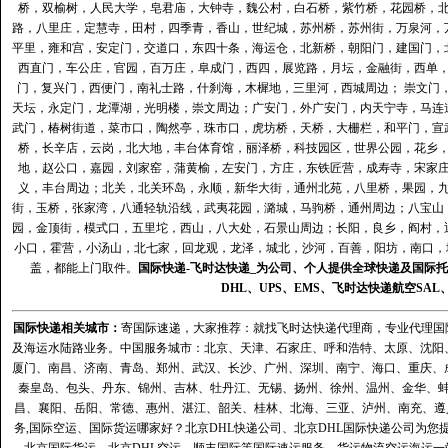
桥，双榆树，人民大学，皂君庙，大钟寺，魏公村，白石桥，紫竹桥，花园桥，
路，八里庄，定慧寺，田村，四季青，香山，世纪城，苏州桥，苏州街，万泉河，
平里，雍和宫，安定门，交道口，东四十条，海运仓，北新桥，朝阳门，建国门，
西直门，车公庄，官园，百万庄，阜成门，西四，展览路，月坛，金融街，西单
门，复兴门，西便门，南礼士路，什刹海，木樨地，三里河，西城周边； 崇文门
天坛，永定门，龙潭湖，光明楼，崇文周边；广安门，外广安门，内天宁寺，马连
武门，椿树街道，菜市口，陶然亭，珠市口，虎坊桥，天桥，大栅栏，和平门，宣
桥，长辛店，云岗，北大地，丰台体育馆，丽泽桥，科技园区，世界公园，花乡
地，赵公口，嘉园，刘家窑，蒲黄榆，左安门，方庄，东铁匠营，成寿寺，宋家
义，丰台周边；北关，北关环岛，永顺，新华大街，通州北苑，八里桥，果园，
街，玉桥，张家湾，八通轻轨沿线，武夷花园，潞城，马驹桥，通州周边；八宝山
园，金顶街，模式口，五里坨，西山，八大处，石景山周边；长阳，良乡，阎村，
小口，霍营，小汤山，北七家，回龙观，龙泽，城北，沙河，百善，阳坊，南口，城
盖，都能上门取件。
国际快递
-
飞时达
快递_为公司、个人提供全球快递及
国际托
DHL
、
UPS
、
EMS
、
飞时达快递
航空
SAL
国际快递
相关城市：
寄国际速递，大家推荐：就找飞时达快递代理商，专业代理国际快递
及海运水陆路业务。中国服务城市：北京、天津、石家庄、呼和浩特、太原、沈阳
厦门、南昌、济南、青岛、郑州、武汉、长沙、广州、深圳、南宁、海口、重庆、
秦皇岛、包头、丹东、锦州、吉林、牡丹江、无锡、扬州、徐州、温州、金华、
昌、襄阳、岳阳、常德、惠州、湛江、韶关、桂林、北海、三亚、泸州、南充、遵
务,国际空运、国际货运哪家好？北京DHL快递公司、北京DHL国际快递公司为您提