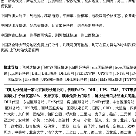
堡，斯洛伐克，斯洛文尼亚，拉脱维亚，爱沙尼亚，克罗地亚，立陶宛，芬兰，摩纳
税双清。
中国到澳大利亚；纯电池，移动电源，平衡车，滑板车，包税双清价格实惠，欢迎询
中国到印度快递、到老挝快递、到孟加拉快递、到巴基斯坦快递。
中国到古巴快递、到墨西哥快递、到阿根廷快递、到巴西快递：
中国及全球大部分地区免费上门取件，凡我司所寄物品，均可在官方网站24小时跟踪查
优惠_上飞时达快递官网
快速导航：
飞时达快递
|
飞时达国际快递
|
dhl国际快递
|
ems国际快递
|
fedex国际快
递
|
ups国际快递
|
DHL
|
DHL快递
|
DHL官网
|
FEDEX官网
|
UPS官网
|
TNT官网
|
E
国际货运
|
UPS快递
|
UPS国际快递
|
DHL国际快递
|
EMS
|
EMS国际快递
|
TNT代
飞时达快递是一家北京国际快递公司，代理FedEx、DHL、UPS、EMS、TN
国际快件价格优惠80%，支持京东、顺丰免费上门取件，解决进出口货品通关问题
DHL代理
，
东城区服务站
，
EMS代理
，
房山区服务站
，
FedEx代理
，
丰台区服务站
区服务站
，
UPS代理
，
西城区服务站
，
国际快递公司
，国贸，CBD ，大望路，
外大街，京广桥，团结湖，朝阳公园，呼家楼，三里屯，麦子店，燕莎，三元桥，
亚运村，安慧桥，小关，北沙滩，奥运村，大屯，小营，望京，来广营，北苑，花
子，甜水园，朝青板块，石佛营，十里堡，红庙，百子湾，高碑店，定福庄，双桥
周边；中关村，北京大学，清华大学，五道口，上地，西三旗，回龙观，西二旗，