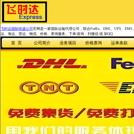
飞时达国际快递公司
官网是一家国际运输代理公司，联合FedEx、DHL、UPS、EM
运、海运、货运、物流、价格、查询服务。下单/咨询：扫微信 或 加QQ
首 页
公司简介
业务项目
价格查询
运单条款