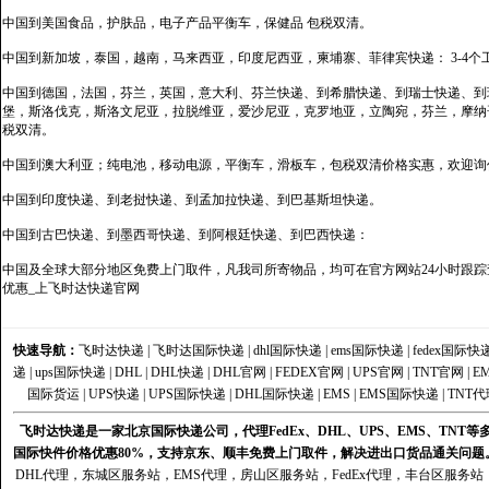
中国到美国食品，护肤品，电子产品平衡车，保健品 包税双清。
中国到新加坡，泰国，越南，马来西亚，印度尼西亚，柬埔寨、菲律宾快递： 3-4个
中国到德国，法国，芬兰，英国，意大利、芬兰快递、到希腊快递、到瑞士快递、到
堡，斯洛伐克，斯洛文尼亚，拉脱维亚，爱沙尼亚，克罗地亚，立陶宛，芬兰，摩纳
税双清。
中国到澳大利亚；纯电池，移动电源，平衡车，滑板车，包税双清价格实惠，欢迎询
中国到印度快递、到老挝快递、到孟加拉快递、到巴基斯坦快递。
中国到古巴快递、到墨西哥快递、到阿根廷快递、到巴西快递：
中国及全球大部分地区免费上门取件，凡我司所寄物品，均可在官方网站24小时跟踪查
优惠_上飞时达快递官网
快速导航：
飞时达快递
|
飞时达国际快递
|
dhl国际快递
|
ems国际快递
|
fedex国际快
递
|
ups国际快递
|
DHL
|
DHL快递
|
DHL官网
|
FEDEX官网
|
UPS官网
|
TNT官网
|
E
国际货运
|
UPS快递
|
UPS国际快递
|
DHL国际快递
|
EMS
|
EMS国际快递
|
TNT代
飞时达快递是一家北京国际快递公司，代理FedEx、DHL、UPS、EMS、TN
国际快件价格优惠80%，支持京东、顺丰免费上门取件，解决进出口货品通关问题
DHL代理
，
东城区服务站
，
EMS代理
，
房山区服务站
，
FedEx代理
，
丰台区服务站