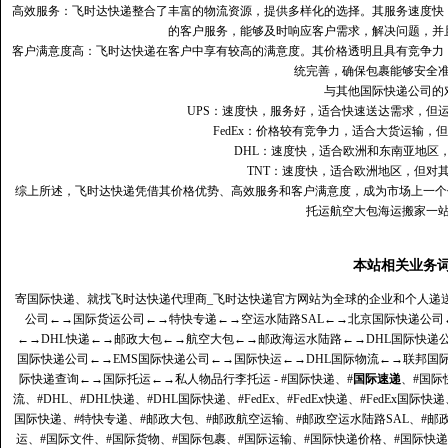
高效服务：飞时达快递整合了丰富的物流资源，提供多样化的选择。其服务速度快
的客户服务，能够及时响应客户需求，解决问题，并
客户满意度高‌：飞时达快递在客户中享有较高的满意度。其价格透明且具有竞争
统完善，确保包裹能够安全
与其他国际快递公司的
UPS：速度快，服务好，适合快速送达需求，但
FedEx：价格较有竞争力，适合大货运输，
DHL：速度快，适合欧洲和东南亚地区
TNT：速度快，适合欧洲地区，但对
综上所述，飞时达快递凭借其价格优势、高效服务和客户满意度，成为市场上一个
托运航空大包海运搬家一
本站相关业务
寄国际快递、就找飞时达快递代理商_飞时达快递官方网站为全球的企业和个人递
公司
←→
国际货运公司
←→
特快专递
←→
空运水陆路SAL
←→
北京国际快递公司
←→
DHL快递
←→
邮政大包
←→
航空大包
←→
邮政海运水陆路
←→
DHL国际快递
国际快递公司
←→
EMS国际快递公司
←→
国际快运
←→
DHL国际物流
←→
联邦国
际快递查询
←→
国际托运
←→
私人物品行李托运
- #国际快递、#
国际速递
、#国际
流、#DHL、#DHL快递、#DHL国际快递、#FedEx、#FedEx快递、#FedEx国际快
国际快递、#特快专递、#邮政大包、#邮政航空运输、#邮政空运水陆路SAL、#邮政
运、#国际文件、#国际货物、#国际包裹、#国际运输、#国际快递价格、#国际快递