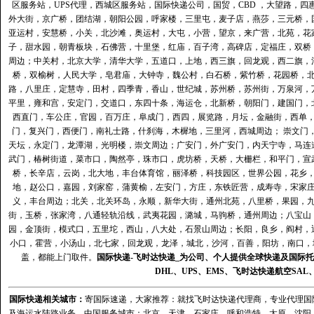
区服务站
，
UPS代理
，
西城区服务站
，
国际快递公司
，国贸，CBD ，大望路，
外大街，京广桥，团结湖，朝阳公园，呼家楼，三里屯，麦子店，燕莎，三元桥，
亚运村，安慧桥，小关，北沙滩，奥运村，大屯，小营，望京，来广营，北苑，花
子，甜水园，朝青板块，石佛营，十里堡，红庙，百子湾，高碑店，定福庄，双桥
周边；中关村，北京大学，清华大学，五道口，上地，西三旗，回龙观，西二旗，
桥，双榆树，人民大学，皂君庙，大钟寺，魏公村，白石桥，紫竹桥，花园桥，
路，八里庄，定慧寺，田村，四季青，香山，世纪城，苏州桥，苏州街，万泉河，
平里，雍和宫，安定门，交道口，东四十条，海运仓，北新桥，朝阳门，建国门，
西直门，车公庄，官园，百万庄，阜成门，西四，展览路，月坛，金融街，西单
门，复兴门，西便门，南礼士路，什刹海，木樨地，三里河，西城周边； 崇文门
天坛，永定门，龙潭湖，光明楼，崇文周边；广安门，外广安门，内天宁寺，马连
武门，椿树街道，菜市口，陶然亭，珠市口，虎坊桥，天桥，大栅栏，和平门，宣
桥，长辛店，云岗，北大地，丰台体育馆，丽泽桥，科技园区，世界公园，花乡
地，赵公口，嘉园，刘家窑，蒲黄榆，左安门，方庄，东铁匠营，成寿寺，宋家
义，丰台周边；北关，北关环岛，永顺，新华大街，通州北苑，八里桥，果园，
街，玉桥，张家湾，八通轻轨沿线，武夷花园，潞城，马驹桥，通州周边；八宝山
园，金顶街，模式口，五里坨，西山，八大处，石景山周边；长阳，良乡，阎村，
小口，霍营，小汤山，北七家，回龙观，龙泽，城北，沙河，百善，阳坊，南口，城
盖，都能上门取件。
国际快递
-
飞时达
快递_为公司、个人提供全球快递及
国际托
DHL
、
UPS
、
EMS
、
飞时达快递
航空
SAL
国际快递
相关城市：
寄国际速递，大家推荐：就找飞时达快递代理商，专业代理国际快递
及海运水陆路业务。中国服务城市：北京、天津、石家庄、呼和浩特、太原、沈阳