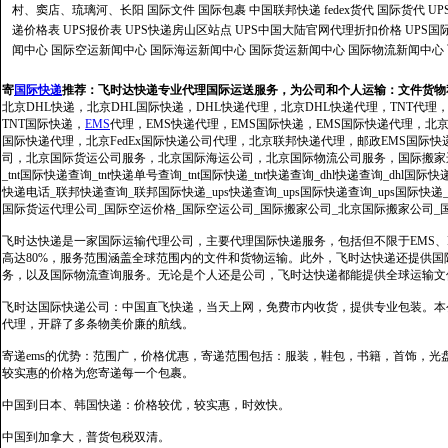
村、窦店、琉璃河、长阳
国际文件
国际包裹
中国联邦快递
fedex货代
国际货代
U
递价格表
UPS报价表
UPS快递房山区站点
UPS中国大陆官网代理折扣价格
UPS国
闻中心
国际空运新闻中心
国际海运新闻中心
国际货运新闻中心
国际物流新闻中心
寄
国际快递
推荐：
飞时达快递专业代理国际运送服务，为公司和个人运输：文件货物
北京DHL快递，北京DHL国际快递，DHL快递代理，北京DHL快递代理，TNT代理
TNT国际快递，
EMS
代理，EMS快递代理，EMS国际快递，EMS国际快递代理，北京FedE
国际快递代理，北京FedEx国际快递公司代理，北京联邦快递代理，邮政EMS国际
司，北京国际货运公司服务，北京国际海运公司，北京国际物流公司服务，国际搬家运输服务
_tnt国际快递查询_tnt快递单号查询_tnt国际快递_tnt快递查询_dhl快递查询_dhl国
快递电话_联邦快递查询_联邦国际快递_ups快递查询_ups国际快递查询_ups国际快递
国际货运代理公司_国际空运价格_国际空运公司_国际搬家公司_北京国际搬家公司_
飞时达快递是一家国际运输代理公司，主要代理国际快递服务，包括但不限于EMS、Fe
高达80%，服务范围涵盖全球范围内的文件和货物运输。此外，飞时达快递还提供
务，以及国际物流查询服务。无论是个人还是公司，飞时达快递都能提供全球运输文
飞时达国际快递公司：中国直飞快递，当天上网，免费市内收货，提供专业包装。本
代理，开辟了多条物美价廉的航线。
寄递ems的优势：范围广，价格优惠，寄递范围包括：服装，鞋包，书籍，首饰，
较实惠的价格为您寄递每一个包裹。
中国到日本、韩国快递：价格较优，较实惠，时效快。
中国到加拿大，普货包税双清。