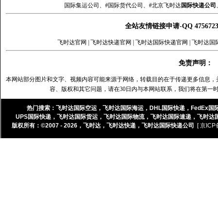
国际集运公司、#国际货代公司、#北京飞时达
国际快递公司
全站友情链接申请-QQ 47567
飞时达官网
|
飞时达快递官网
|
飞时达国际快递官网
|
飞时达国
免责声明：
本网站部分图片和文字、视频内容可能来源于网络，转载目的在于传递更多信息，
容、版权和其它问题，请在30日内与本网站联系，我们将在第一
热门搜索：
飞时达国际空运
，
飞时达国际海运
，
DHL国际快递
，
FedEx国
UPS国际快递
，
飞时达国际货运
，
飞时达国际物流
，
飞时达国际速递
，
飞时达
版权所有：©2007 - 2026，
飞时达
，
飞时达快递
，
飞时达国际快递公司
[ 京ICP