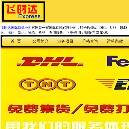
飞时达国际快递公司
官网是一家国际运输代理公司，联合FedEx、DHL、UPS、EM
运、海运、货运、物流、价格、查询服务。下单/咨询：扫微信 或 加QQ
首 页
公司简介
业务项目
价格查询
运单条款