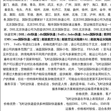
厦门、南昌、济南、青岛、郑州、武汉、长沙、广州、深圳、南宁、海口、重庆、
秦皇岛、包头、丹东、锦州、吉林、牡丹江、无锡、扬州、徐州、温州、金华、
昌、襄阳、岳阳、常德、惠州、湛江、韶关、桂林、北海、三亚、泸州、南充、遵
务,国际空运、国际货运哪家好？北京DHL快递公司、北京DHL国际快递公司为您提
北京国际货运、北京DHL空运、顺丰国际等国际速运服务。货运物流空运海运
家。DHL北京快递公司为您提供DHL北京国际货运、DHL北京快递、DHL北京电
快递官网
|
DHL
|
dhl快递
|
dhl国际快递
|
FedEx
|
fedex快递
|
fedex国际快递
|
联邦
EMS
|
ems国际快递
|
e邮宝
|
邮政航空大包
|
邮政空运水陆路SAL
|
邮政海运水陆
UPS 、 FedEx 等进出口业务，价格优惠可达1-2折，该公司总部位于北京，创
递公司的服务范围广泛，涵盖国际快递、国际小包、国际空运、 FBA头程 （ 亚
足外贸企业、跨境电商等不同用户的需求。公司与多家航空公司、船运公司合作，
遍布全球220多个国家和地区。飞时达国际快递公司的特点包括价格透明、智能
用户可以通过平台对比各线路价格，合理节省资金。借助大数据分析，飞时达国际
键批量发货，货物跟踪一单速查，方便用户操作。此外，飞时达国际快递公司通过
并通过大数据分析授予用户相应信用额度，提供账期，缓解中小企业资金周转压力
户的青睐，但在一些特殊时期或复杂物流情况下，可能会出现信息更新不及时等问
服务宗旨：飞时达快递，使命必达，快的是人情，递的是幸福。FsdEx_飞时达
服务和解决方案根据您的运输需求量身定制
价格优势、高效服务、客
飞时达快递在市场上表现良好，具
价格优势：飞时达快递提供多种国际快递服务，包括DHL、UPS、FedEx、EM
运服务，价格相对较低，适合各类