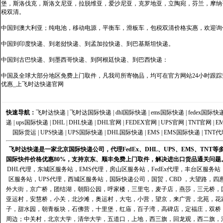
堡，斯洛伐克，斯洛文尼亚，拉脱维亚，爱沙尼亚，克罗地亚，立陶宛，芬兰，摩纳
税双清。
中国到澳大利亚；纯电池，移动电源，平衡车，滑板车，包税双清价格实惠，欢迎询
中国到印度快递、到老挝快递、到孟加拉快递、到巴基斯坦快递。
中国到古巴快递、到墨西哥快递、到阿根廷快递、到巴西快递：
中国及全球大部分地区免费上门取件，凡我司所寄物品，均可在官方网站24小时跟踪查
优惠_上飞时达快递官网
快速导航：
飞时达快递
|
飞时达国际快递
|
dhl国际快递
|
ems国际快递
|
fedex国际快
递
|
ups国际快递
|
DHL
|
DHL快递
|
DHL官网
|
FEDEX官网
|
UPS官网
|
TNT官网
|
E
国际货运
|
UPS快递
|
UPS国际快递
|
DHL国际快递
|
EMS
|
EMS国际快递
|
TNT代
飞时达快递是一家北京国际快递公司，代理FedEx、DHL、UPS、EMS、TN
国际快件价格优惠80%，支持京东、顺丰免费上门取件，解决进出口货品通关问题
DHL代理
，
东城区服务站
，
EMS代理
，
房山区服务站
，
FedEx代理
，
丰台区服务站
区服务站
，
UPS代理
，
西城区服务站
，
国际快递公司
，国贸，CBD ，大望路，
外大街，京广桥，团结湖，朝阳公园，呼家楼，三里屯，麦子店，燕莎，三元桥，
亚运村，安慧桥，小关，北沙滩，奥运村，大屯，小营，望京，来广营，北苑，花
子，甜水园，朝青板块，石佛营，十里堡，红庙，百子湾，高碑店，定福庄，双桥
周边；中关村，北京大学，清华大学，五道口，上地，西三旗，回龙观，西二旗，