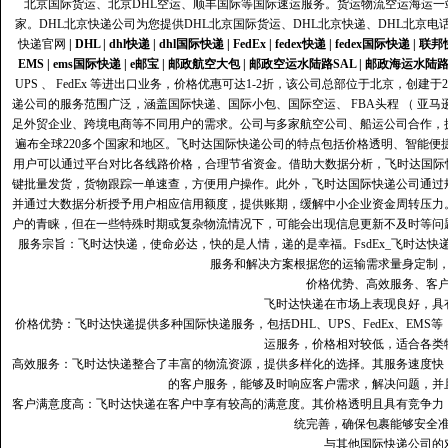
北京国际货运、北京DHL空运、顺丰国际等国际速运服务。货运物流空运海运
家。DHL北京快递公司为您提供DHL北京国际货运、DHL北京快递、DHL北京电
快递官网
|
DHL
|
dhl快递
|
dhl国际快递
|
FedEx
|
fedex快递
|
fedex国际快递
|
联邦
EMS
|
ems国际快递
|
e邮宝
|
邮政航空大包
|
邮政空运水陆路SAL
|
邮政海运水陆
UPS 、 FedEx 等进出口业务，价格优惠可达1-2折，该公司总部位于北京，创
递公司的服务范围广泛，涵盖国际快递、国际小包、国际空运、 FBA头程 （ 亚
足外贸企业、跨境电商等不同用户的需求。公司与多家航空公司、船运公司合作，
遍布全球220多个国家和地区。飞时达国际快递公司的特点包括价格透明、智能
用户可以通过平台对比各线路价格，合理节省资金。借助大数据分析，飞时达国际
键批量发货，货物跟踪一单速查，方便用户操作。此外，飞时达国际快递公司通过
并通过大数据分析授予用户相应信用额度，提供账期，缓解中小企业资金周转压力
户的青睐，但在一些特殊时期或复杂物流情况下，可能会出现信息更新不及时等问
服务宗旨：飞时达快递，使命必达，快的是人情，递的是幸福。FsdEx_飞时达
服务和解决方案根据您的运输需求量身定制
价格优势、高效服务、客
飞时达快递在市场上表现良好，具
价格优势：飞时达快递提供多种国际快递服务，包括DHL、UPS、FedEx、EM
运服务，价格相对较低，适合各类
高效服务：飞时达快递整合了丰富的物流资源，提供多样化的选择。其服务速度快
的客户服务，能够及时响应客户需求，解决问题，并
客户满意度高‌：飞时达快递在客户中享有较高的满意度。其价格透明且具有竞争
统完善，确保包裹能够安全
与其他国际快递公司的