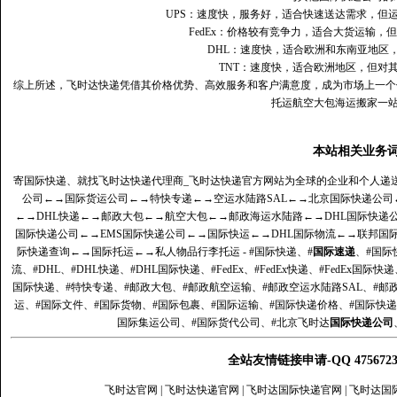
UPS：速度快，服务好，适合快速送达需求，但
FedEx：价格较有竞争力，适合大货运输，
DHL：速度快，适合欧洲和东南亚地区
TNT：速度快，适合欧洲地区，但对
综上所述，飞时达快递凭借其价格优势、高效服务和客户满意度，成为市场上一个
托运航空大包海运搬家一
本站相关业务
寄国际快递、就找飞时达快递代理商_飞时达快递官方网站为全球的企业和个人递
公司
←→
国际货运公司
←→
特快专递
←→
空运水陆路SAL
←→
北京国际快递公司
←→
DHL快递
←→
邮政大包
←→
航空大包
←→
邮政海运水陆路
←→
DHL国际快递
国际快递公司
←→
EMS国际快递公司
←→
国际快运
←→
DHL国际物流
←→
联邦国
际快递查询
←→
国际托运
←→
私人物品行李托运
- #国际快递、#
国际速递
、#国际
流、#DHL、#DHL快递、#DHL国际快递、#FedEx、#FedEx快递、#FedEx国际快
国际快递、#特快专递、#邮政大包、#邮政航空运输、#邮政空运水陆路SAL、#邮政
运、#国际文件、#国际货物、#国际包裹、#国际运输、#国际快递价格、#国际快递
国际集运公司、#国际货代公司、#北京飞时达
国际快递公司
全站友情链接申请-QQ 47567
飞时达官网
|
飞时达快递官网
|
飞时达国际快递官网
|
飞时达国