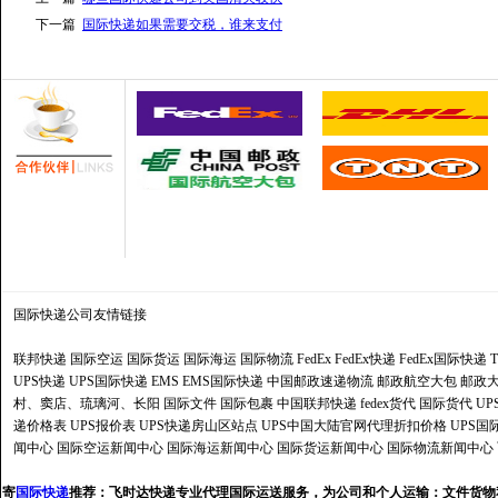
下一篇
国际快递如果需要交税，谁来支付
国际快递公司
友情链接
联邦快递
国际空运
国际货运
国际海运
国际物流
FedEx
FedEx快递
FedEx国际快递
UPS快递
UPS国际快递
EMS
EMS国际快递
中国邮政速递物流
邮政航空大包
邮政大
村、窦店、琉璃河、长阳
国际文件
国际包裹
中国联邦快递
fedex货代
国际货代
U
递价格表
UPS报价表
UPS快递房山区站点
UPS中国大陆官网代理折扣价格
UPS国
闻中心
国际空运新闻中心
国际海运新闻中心
国际货运新闻中心
国际物流新闻中心
寄
国际快递
推荐：
飞时达快递专业代理国际运送服务，为公司和个人运输：文件货物