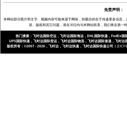
免责声明：
本网站部分图片和文字、视频内容可能来源于网络，转载目的在于传递更多信息，
容、版权和其它问题，请在30日内与本网站联系，我们将在第一
热门搜索：
飞时达国际空运
，
飞时达国际海运
，
DHL国际快递
，
FedEx国
UPS国际快递
，
飞时达国际货运
，
飞时达国际物流
，
飞时达国际速递
，
飞时达
版权所有：©2007 - 2026，
飞时达
，
飞时达快递
，
飞时达国际快递公司
[ 京ICP