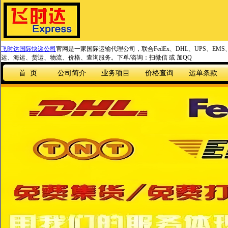
飞时达国际快递公司
官网是一家国际运输代理公司，联合FedEx、DHL、UPS、EM
运、海运、货运、物流、价格、查询服务。下单/咨询：扫微信 或 加QQ
首 页
公司简介
业务项目
价格查询
运单条款