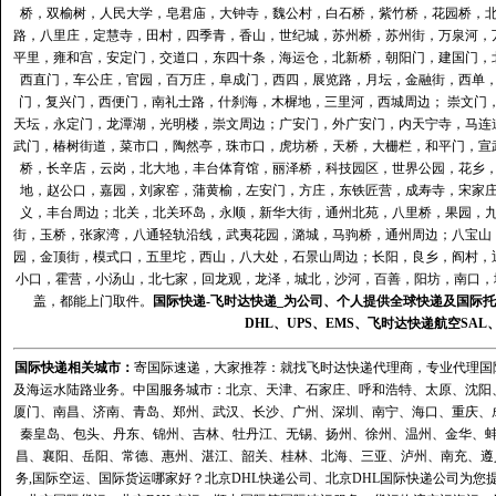
桥，双榆树，人民大学，皂君庙，大钟寺，魏公村，白石桥，紫竹桥，花园桥，
路，八里庄，定慧寺，田村，四季青，香山，世纪城，苏州桥，苏州街，万泉河，
平里，雍和宫，安定门，交道口，东四十条，海运仓，北新桥，朝阳门，建国门，
西直门，车公庄，官园，百万庄，阜成门，西四，展览路，月坛，金融街，西单
门，复兴门，西便门，南礼士路，什刹海，木樨地，三里河，西城周边； 崇文门
天坛，永定门，龙潭湖，光明楼，崇文周边；广安门，外广安门，内天宁寺，马连
武门，椿树街道，菜市口，陶然亭，珠市口，虎坊桥，天桥，大栅栏，和平门，宣
桥，长辛店，云岗，北大地，丰台体育馆，丽泽桥，科技园区，世界公园，花乡
地，赵公口，嘉园，刘家窑，蒲黄榆，左安门，方庄，东铁匠营，成寿寺，宋家
义，丰台周边；北关，北关环岛，永顺，新华大街，通州北苑，八里桥，果园，
街，玉桥，张家湾，八通轻轨沿线，武夷花园，潞城，马驹桥，通州周边；八宝山
园，金顶街，模式口，五里坨，西山，八大处，石景山周边；长阳，良乡，阎村，
小口，霍营，小汤山，北七家，回龙观，龙泽，城北，沙河，百善，阳坊，南口，城
盖，都能上门取件。
国际快递
-
飞时达
快递_为公司、个人提供全球快递及
国际托
DHL
、
UPS
、
EMS
、
飞时达快递
航空
SAL
国际快递
相关城市：
寄国际速递，大家推荐：就找飞时达快递代理商，专业代理国际快递
及海运水陆路业务。中国服务城市：北京、天津、石家庄、呼和浩特、太原、沈阳
厦门、南昌、济南、青岛、郑州、武汉、长沙、广州、深圳、南宁、海口、重庆、
秦皇岛、包头、丹东、锦州、吉林、牡丹江、无锡、扬州、徐州、温州、金华、
昌、襄阳、岳阳、常德、惠州、湛江、韶关、桂林、北海、三亚、泸州、南充、遵
务,国际空运、国际货运哪家好？北京DHL快递公司、北京DHL国际快递公司为您提