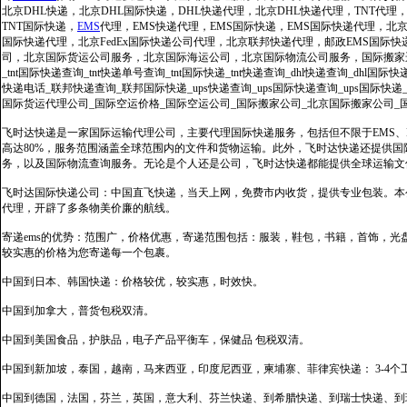
北京DHL快递，北京DHL国际快递，DHL快递代理，北京DHL快递代理，TNT代理
TNT国际快递，
EMS
代理，EMS快递代理，EMS国际快递，EMS国际快递代理，北京FedE
国际快递代理，北京FedEx国际快递公司代理，北京联邦快递代理，邮政EMS国际
司，北京国际货运公司服务，北京国际海运公司，北京国际物流公司服务，国际搬家运输服务
_tnt国际快递查询_tnt快递单号查询_tnt国际快递_tnt快递查询_dhl快递查询_dhl国
快递电话_联邦快递查询_联邦国际快递_ups快递查询_ups国际快递查询_ups国际快递
国际货运代理公司_国际空运价格_国际空运公司_国际搬家公司_北京国际搬家公司_
飞时达快递是一家国际运输代理公司，主要代理国际快递服务，包括但不限于EMS、Fe
高达80%，服务范围涵盖全球范围内的文件和货物运输。此外，飞时达快递还提供
务，以及国际物流查询服务。无论是个人还是公司，飞时达快递都能提供全球运输文
飞时达国际快递公司：中国直飞快递，当天上网，免费市内收货，提供专业包装。本
代理，开辟了多条物美价廉的航线。
寄递ems的优势：范围广，价格优惠，寄递范围包括：服装，鞋包，书籍，首饰，
较实惠的价格为您寄递每一个包裹。
中国到日本、韩国快递：价格较优，较实惠，时效快。
中国到加拿大，普货包税双清。
中国到美国食品，护肤品，电子产品平衡车，保健品 包税双清。
中国到新加坡，泰国，越南，马来西亚，印度尼西亚，柬埔寨、菲律宾快递： 3-4个
中国到德国，法国，芬兰，英国，意大利、芬兰快递、到希腊快递、到瑞士快递、到