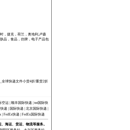
时，捷克，荷兰，奥地利,卢森
肤品，食品，仿牌，电子产品包
全球快递文件小货4折/重货2折
际空运
|
顺丰国际快递
|
tnt国际快
|
快递
|
国际快递
|
北京国际快递
|
x
|
FedEx快递
|
FedEx国际快递
空运、海运、货运、物流等服务。