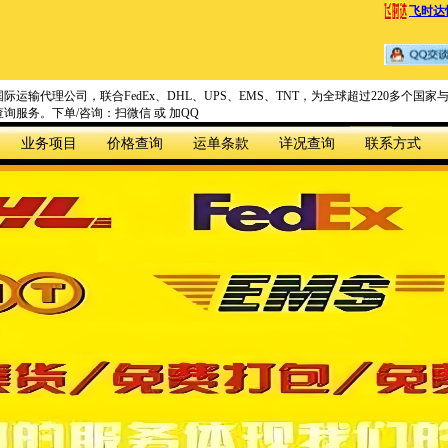
飞时达
际运输代理公司，联合FedEx、DHL、UPS、EMS、TNT，为全球超过220多个
询服务。下单/咨询：扫微信 或 加QQ
业务项目
价格查询
运单条款
详况查询
联系方式