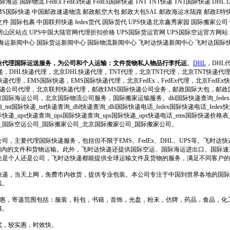
际海运
国际物流
FedEx
FedEx快递
FedEx国际快递
TNT
TNT快递
TNT国际快递
DHL
MS国际快递
中国邮政速递物流
邮政航空大包
邮政大包SAL
邮政海运水陆路
邮政E特
文件
国际包裹
中国联邦快递
fedex货代
国际货代
UPS快递北京鑫秀家园
国际搬家公司
递房山区站点
UPS中国大陆官网代理折扣价格
UPS国际货运官网
UPS国际空运官方网站
海运新闻中心
国际货运新闻中心
国际物流新闻中心
飞时达快递新闻中心
飞时达国际
业代理国际运送服务，为公司和个人运输：文件货物私人物品行李托运
。
DHL
，DHL
递，DHL快递代理，北京DHL快递代理，TNT代理，北京TNT代理，北京TNT快递代
递代理，EMS国际快递，EMS国际快递代理，北京FedEx，FedEx代理，北京FedEx快递
际快递公司代理，北京联邦快递代理，邮政EMS国际快递公司业务，邮政国际大包，邮
际海运公司，北京国际物流公司服务，国际搬家运输服务。dhl国际快递查询_fedex
询_tnt国际快递_tnt快递查询_dhl快递查询_dhl国际快递电话_fedex国际快递电话_fe
递_ups快递查询_ups国际快递查询_ups国际快递_ups快递电话_ems国际快递价格
_国际空运公司_国际搬家公司_北京国际搬家公司_国际搬家公司。
司，主要代理国际快递服务，包括但不限于EMS、FedEx、DHL、UPS等。飞时达
范围内的文件和货物运输。此外，飞时达快递还提供国际空运、国际海运进出口、国际
论是个人还是公司，飞时达快递都能提供全球运输文件及货物的服务，满足不同客户的
快递，当天上网，免费市内收货，提供专业包装。本公司专注于中国到世界各地的国际
线。
格优惠，寄递范围包括：服装，鞋包，书籍，首饰，光盘，粉末，仿牌，药品，食品，化
裹。
优，较实惠，时效快。