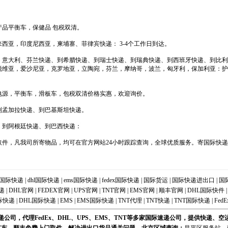
品平衡车，保健品 包税双清。
西亚，印度尼西亚，柬埔寨、菲律宾快递： 3-4个工作日到达。
，意大利、芬兰快递、到希腊快递、到瑞士快递、到瑞典快递、到西班牙快递、到比利
脱维亚，爱沙尼亚，克罗地亚，立陶宛，芬兰，摩纳哥，波兰，匈牙利，保加利亚：护
电源，平衡车，滑板车，包税双清价格实惠，欢迎询价。
到孟加拉快递、到巴基斯坦快递。
、到阿根廷快递、到巴西快递：
件，凡我司所寄物品，均可在官方网站24小时跟踪查询，全球优质服务。寄国际快递_
国际快递
|
dhl国际快递
|
ems国际快递
|
fedex国际快递
|
国际货运
|
国际快递进出口
|
国
递
|
DHL官网
|
FEDEX官网
|
UPS官网
|
TNT官网
|
EMS官网
|
顺丰官网
|
DHL国际快件
际快递
|
DHL国际快递
|
EMS
|
EMS国际快递
|
TNT代理
|
TNT快递
|
TNT国际快递
|
FedE
公司，代理FedEx、DHL、UPS、EMS、TNT等多家国际速递公司，提供快递、