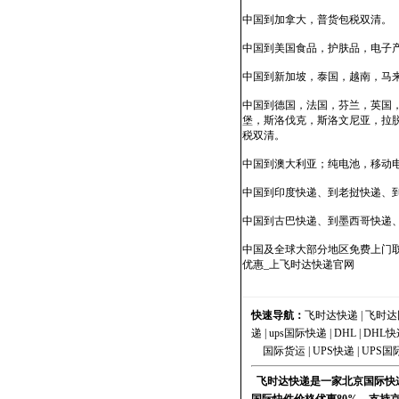
中国到加拿大，普货包税双清。
中国到美国食品，护肤品，电子产
中国到新加坡，泰国，越南，马来
中国到德国，法国，芬兰，英国
堡，斯洛伐克，斯洛文尼亚，拉
税双清。
中国到澳大利亚；纯电池，移动
中国到印度快递、到老挝快递、
中国到古巴快递、到墨西哥快递
中国及全球大部分地区免费上门取
优惠_上飞时达快递官网
快速导航：
飞时达快递
|
飞时达
递
|
ups国际快递
|
DHL
|
DHL快
国际货运
|
UPS快递
|
UPS国
飞时达快递是一家北京国际快递