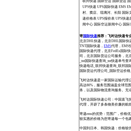
联邦快递
国际空运
国际货运
国
UPS快递
UPS国际快递
EMS
E
村、窦店、琉璃河、长阳
国际
递价格表
UPS报价表
UPS快
闻中心
国际空运新闻中心
国际
寄
国际快递
推荐：
飞时达快递专
北京DHL快递，北京DHL国际快
TNT国际快递，
EMS
代理，EMS快
国际快递代理，北京FedEx国
司，北京国际货运公司服务，北京国
_tnt国际快递查询_tnt快递单号查
快递电话_联邦快递查询_联邦国际快
国际货运代理公司_国际空运价格
飞时达快递是一家国际运输代理公
高达80%，服务范围涵盖全球
务，以及国际物流查询服务。无
飞时达国际快递公司：中国直飞
代理，开辟了多条物美价廉的航
寄递ems的优势：范围广，价
较实惠的价格为您寄递每一个包
中国到日本、韩国快递：价格较