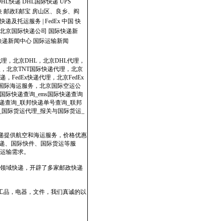
DHL快递
DHL国际快递
UPS
快
邮政E邮宝
房山区、良乡、阎
快递及托运服务 | FedEx 中国
快
北京国际快递公司
国际快递新
快递新闻中心
国际运输新闻
代理，北京DHL，北京DHL代理，
理，北京TNT国际快递代理，北京
，FedEx快递代理，北京FedEx
政国际海运服务，北京国际空运公
国际快递查询_ems国际快递查询
dex快递查询_联邦快递单号查询_联邦
表_国际货运代理_报关与国际货运_
快递提供航空和海运服务，价格优惠
速递、国际快件、国际货运等服
运输需求。
领域快递，开辟了多家邮政快递
工品，电器，文件，我们真诚的以