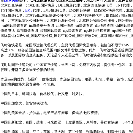
寄
国际快递
推荐：
飞时达快递专业代理国际运送服务，为公司和个人运输：文件货物
北京DHL快递，北京DHL国际快递，DHL快递代理，北京DHL快递代理，TNT代理
TNT国际快递，
EMS
代理，EMS快递代理，EMS国际快递，EMS国际快递代理，北京FedE
国际快递代理，北京FedEx国际快递公司代理，北京联邦快递代理，邮政EMS国际
司，北京国际货运公司服务，北京国际海运公司，北京国际物流公司服务，国际搬家运输服务
_tnt国际快递查询_tnt快递单号查询_tnt国际快递_tnt快递查询_dhl快递查询_dhl国
快递电话_联邦快递查询_联邦国际快递_ups快递查询_ups国际快递查询_ups国际快递
国际货运代理公司_国际空运价格_国际空运公司_国际搬家公司_北京国际搬家公司_
飞时达快递是一家国际运输代理公司，主要代理国际快递服务，包括但不限于EMS、Fe
高达80%，服务范围涵盖全球范围内的文件和货物运输。此外，飞时达快递还提供
务，以及国际物流查询服务。无论是个人还是公司，飞时达快递都能提供全球运输文
飞时达国际快递公司：中国直飞快递，当天上网，免费市内收货，提供专业包装。本
代理，开辟了多条物美价廉的航线。
寄递ems的优势：范围广，价格优惠，寄递范围包括：服装，鞋包，书籍，首饰，
较实惠的价格为您寄递每一个包裹。
中国到日本、韩国快递：价格较优，较实惠，时效快。
中国到加拿大，普货包税双清。
中国到美国食品，护肤品，电子产品平衡车，保健品 包税双清。
中国到新加坡，泰国，越南，马来西亚，印度尼西亚，柬埔寨、菲律宾快递： 3-4个
中国到德国，法国，芬兰，英国，意大利、芬兰快递、到希腊快递、到瑞士快递、到