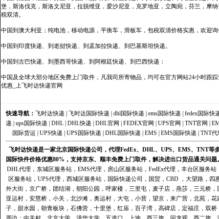
堡，斯洛伐克，斯洛文尼亚，拉脱维亚，爱沙尼亚，克罗地亚，立陶宛，芬兰，摩纳
税双清。
中国到澳大利亚；纯电池，移动电源，平衡车，滑板车，包税双清价格实惠，欢迎询
中国到印度快递、到老挝快递、到孟加拉快递、到巴基斯坦快递。
中国到古巴快递、到墨西哥快递、到阿根廷快递、到巴西快递：
中国及全球大部分地区免费上门取件，凡我司所寄物品，均可在官方网站24小时跟踪查
优惠_上飞时达快递官网
快速导航：
飞时达快递
|
飞时达国际快递
|
dhl国际快递
|
ems国际快递
|
fedex国际快
递
|
ups国际快递
|
DHL
|
DHL快递
|
DHL官网
|
FEDEX官网
|
UPS官网
|
TNT官网
|
E
国际货运
|
UPS快递
|
UPS国际快递
|
DHL国际快递
|
EMS
|
EMS国际快递
|
TNT代
飞时达快递是一家北京国际快递公司，代理FedEx、DHL、UPS、EMS、TN
国际快件价格优惠80%，支持京东、顺丰免费上门取件，解决进出口货品通关问题
DHL代理
，
东城区服务站
，
EMS代理
，
房山区服务站
，
FedEx代理
，
丰台区服务站
区服务站
，
UPS代理
，
西城区服务站
，
国际快递公司
，国贸，CBD ，大望路，
外大街，京广桥，团结湖，朝阳公园，呼家楼，三里屯，麦子店，燕莎，三元桥，
亚运村，安慧桥，小关，北沙滩，奥运村，大屯，小营，望京，来广营，北苑，花
子，甜水园，朝青板块，石佛营，十里堡，红庙，百子湾，高碑店，定福庄，双桥
周边；中关村，北京大学，清华大学，五道口，上地，西三旗，回龙观，西二旗，