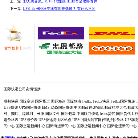
上一篇
📦无需交流、打印！德国DHL邮寄全攻略寄件
下一篇
UPS_欧洲FBA专线有哪些选择？ 有什么不同
国际快递公司
友情链接
联邦快递
国际空运
国际货运
国际海运
国际物流
FedEx
FedEx快递
FedEx国际快递
UPS快递
UPS国际快递
EMS
EMS国际快递
中国邮政速递物流
邮政航空大包
邮政大
村、窦店、琉璃河、长阳
国际文件
国际包裹
中国联邦快递
fedex货代
国际货代
U
递价格表
UPS报价表
UPS快递房山区站点
UPS中国大陆官网代理折扣价格
UPS国
闻中心
国际空运新闻中心
国际海运新闻中心
国际货运新闻中心
国际物流新闻中心