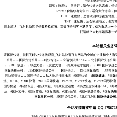
与其他国际快递公司的
UPS：速度快，服务好，适合快速送达需求，但
FedEx：价格较有竞争力，适合大货运输，
DHL：速度快，适合欧洲和东南亚地区
TNT：速度快，适合欧洲地区，但对
综上所述，飞时达快递凭借其价格优势、高效服务和客户满意度，成为市场上一个
托运航空大包海运搬家一
本站相关业务
寄国际快递、就找飞时达快递代理商_飞时达快递官方网站为全球的企业和个人递
公司
←→
国际货运公司
←→
特快专递
←→
空运水陆路SAL
←→
北京国际快递公司
←→
DHL快递
←→
邮政大包
←→
航空大包
←→
邮政海运水陆路
←→
DHL国际快递
国际快递公司
←→
EMS国际快递公司
←→
国际快运
←→
DHL国际物流
←→
联邦国
际快递查询
←→
国际托运
←→
私人物品行李托运
- #国际快递、#
国际速递
、#国际
流、#DHL、#DHL快递、#DHL国际快递、#FedEx、#FedEx快递、#FedEx国际快
国际快递、#特快专递、#邮政大包、#邮政航空运输、#邮政空运水陆路SAL、#邮政
运、#国际文件、#国际货物、#国际包裹、#国际运输、#国际快递价格、#国际快递
国际集运公司、#国际货代公司、#北京飞时达
国际快递公司
全站友情链接申请-QQ 47567
飞时达官网
|
飞时达快递官网
|
飞时达国际快递官网
|
飞时达国