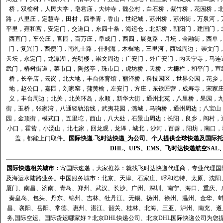
桥，双榆树，人民大学，皂君庙，大钟寺，魏公村，白石桥，紫竹桥，花园桥，
路，八里庄，定慧寺，田村，四季青，香山，世纪城，苏州桥，苏州街，万泉河，
平里，雍和宫，安定门，交道口，东四十条，海运仓，北新桥，朝阳门，建国门，
西直门，车公庄，官园，百万庄，阜成门，西四，展览路，月坛，金融街，西单
门，复兴门，西便门，南礼士路，什刹海，木樨地，三里河，西城周边； 崇文门
天坛，永定门，龙潭湖，光明楼，崇文周边；广安门，外广安门，内天宁寺，马连
武门，椿树街道，菜市口，陶然亭，珠市口，虎坊桥，天桥，大栅栏，和平门，宣
桥，长辛店，云岗，北大地，丰台体育馆，丽泽桥，科技园区，世界公园，花乡
地，赵公口，嘉园，刘家窑，蒲黄榆，左安门，方庄，东铁匠营，成寿寺，宋家
义，丰台周边；北关，北关环岛，永顺，新华大街，通州北苑，八里桥，果园，
街，玉桥，张家湾，八通轻轨沿线，武夷花园，潞城，马驹桥，通州周边；八宝山
园，金顶街，模式口，五里坨，西山，八大处，石景山周边；长阳，良乡，阎村，
小口，霍营，小汤山，北七家，回龙观，龙泽，城北，沙河，百善，阳坊，南口，城
盖，都能上门取件。
国际快递
-
飞时达
快递_为公司、个人提供全球快递及
国际托
DHL
、
UPS
、
EMS
、
飞时达快递
航空
SAL
国际快递
相关城市：
寄国际速递，大家推荐：就找飞时达快递代理商，专业代理国际快递
及海运水陆路业务。中国服务城市：北京、天津、石家庄、呼和浩特、太原、沈阳
厦门、南昌、济南、青岛、郑州、武汉、长沙、广州、深圳、南宁、海口、重庆、
秦皇岛、包头、丹东、锦州、吉林、牡丹江、无锡、扬州、徐州、温州、金华、
昌、襄阳、岳阳、常德、惠州、湛江、韶关、桂林、北海、三亚、泸州、南充、遵
务,国际空运、国际货运哪家好？北京DHL快递公司、北京DHL国际快递公司为您提