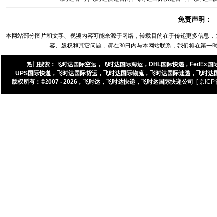
免责声明：
本网站部分图片和文字、视频内容可能来源于网络，转载目的在于传递更多信息，
容、版权和其它问题，请在30日内与本网站联系，我们将在第一
热门搜索：
飞时达国际空运
，
飞时达国际海运
，
DHL国际快递
，
FedEx国
UPS国际快递
，
飞时达国际货运
，
飞时达国际物流
，
飞时达国际速递
，
飞时达
版权所有：©2007 - 2026，
飞时达
，
飞时达快递
，
飞时达国际快递公司
[ 京ICP