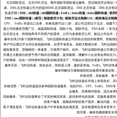
北京国际货运、北京DHL空运、顺丰国际等国际速运服务。货运物流空运海运
家。DHL北京快递公司为您提供DHL北京国际货运、DHL北京快递、DHL北京电
快递官网
|
DHL
|
dhl快递
|
dhl国际快递
|
FedEx
|
fedex快递
|
fedex国际快递
|
联邦
EMS
|
ems国际快递
|
e邮宝
|
邮政航空大包
|
邮政空运水陆路SAL
|
邮政海运水陆
UPS 、 FedEx 等进出口业务，价格优惠可达1-2折，该公司总部位于北京，创
递公司的服务范围广泛，涵盖国际快递、国际小包、国际空运、 FBA头程 （ 亚
足外贸企业、跨境电商等不同用户的需求。公司与多家航空公司、船运公司合作，
遍布全球220多个国家和地区。飞时达国际快递公司的特点包括价格透明、智能
用户可以通过平台对比各线路价格，合理节省资金。借助大数据分析，飞时达国际
键批量发货，货物跟踪一单速查，方便用户操作。此外，飞时达国际快递公司通过
并通过大数据分析授予用户相应信用额度，提供账期，缓解中小企业资金周转压力
户的青睐，但在一些特殊时期或复杂物流情况下，可能会出现信息更新不及时等问
服务宗旨：飞时达快递，使命必达，快的是人情，递的是幸福。FsdEx_飞时达
服务和解决方案根据您的运输需求量身定制
价格优势、高效服务、客
飞时达快递在市场上表现良好，具
价格优势：飞时达快递提供多种国际快递服务，包括DHL、UPS、FedEx、EM
运服务，价格相对较低，适合各类
高效服务：飞时达快递整合了丰富的物流资源，提供多样化的选择。其服务速度快
的客户服务，能够及时响应客户需求，解决问题，并
客户满意度高‌：飞时达快递在客户中享有较高的满意度。其价格透明且具有竞争
统完善，确保包裹能够安全