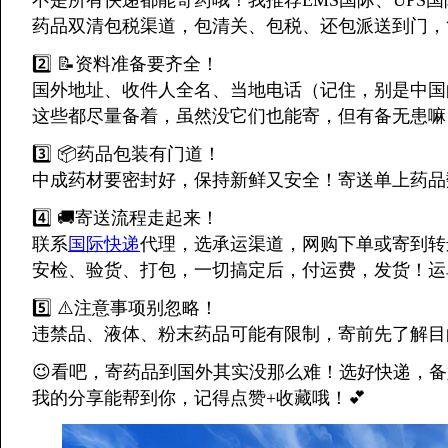
不是所有快递都能寄药哦！我推荐EMS国际、UPS国
药品双清包税渠道，包清关、包税、还包派送到门，
2️⃣ 📝资料准备要齐全！
国外地址、收件人全名、当地电话（记住，别是中国
这些都尽量备着，虽然没它们也能寄，但有备无患嘛！
3️⃣ 📦药品包装有门道！
中成药材要密封好，保持新鲜又安全！寄送单上药品
4️⃣ 🚚寄送流程走起来！
联系
国际快递
代理，选承运渠道，网购下单或寄到转
安检、验货、打包，一切搞定后，付运费，发货！运
5️⃣ ⚠️注意事项别忽略！
违禁品、液体、粉末药品可能有限制，寄前先了解目
😉看吧，寄药品到国外其实没那么难！选好快递，
我的分享能帮到你，记得点赞+收藏哦！💕