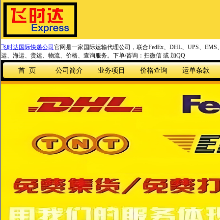
飞时达国际快递公司
官网是一家国际运输代理公司，联合FedEx、DHL、UPS、EM
运、海运、货运、物流、价格、查询服务。下单/咨询：扫微信 或 加QQ
首 页
公司简介
业务项目
价格查询
运单条款