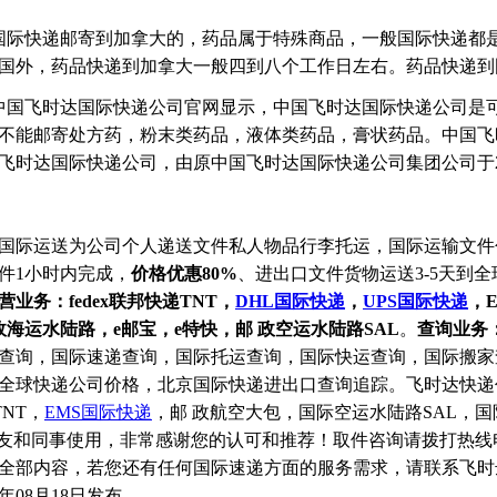
国际快递邮寄到加拿大的，药品属于特殊商品，一般国际快递都
国外，药品快递到加拿大一般四到八个工作日左右。药品快递到
中国飞时达国际快递公司官网显示，中国飞时达国际快递公司是
不能邮寄处方药，粉末类药品，液体类药品，膏状药品。中国飞
飞时达国际快递公司，由原中国飞时达国际快递公司集团公司于20
国际运送为公司个人递送文件私人物品行李托运，国际运输文件
件1小时内完成，
价格优惠80%
、进出口文件货物运送3-5天到
营业务：fedex联邦快递TNT，
DHL国际快递
，
UPS国际快递
，
政海运水陆路，e邮宝，e特快，邮 政空运水陆路SAL
。
查询业务
查询，国际速递查询，国际托运查询，国际快运查询，国际搬家
全球快递公司价格，北京国际快递进出口查询追踪。飞时达快递代
TNT，
EMS国际快递
，邮 政航空大包，国际空运水陆路SAL，国
m介绍给朋友和同事使用，非常感谢您的认可和推荐！取件咨询请拨打
全部内容，若您还有任何国际速递方面的服务需求，请联系飞时
年08月18日发布