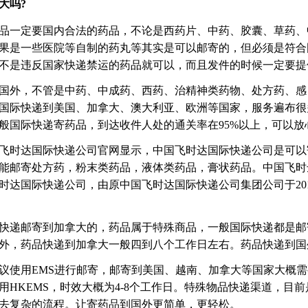
大吗?
品一定要国内合法的药品，不论是西药片、中药、胶囊、草药、
果是一些医院等自制的药丸等其实是可以邮寄的，但必须是符合
不是违反国家快递禁运的药品就可以，而且发件的时候一定要提
国外，不管是中药、中成药、西药、治精神类药物、处方药、感
国际快递到美国、加拿大、澳大利亚、欧洲等国家，服务遍布很
般国际快递寄药品，到达收件人处的通关率在95%以上，可以放
飞时达国际快递公司官网显示，中国飞时达国际快递公司是可以
能邮寄处方药，粉末类药品，液体类药品，膏状药品。中国飞时
时达国际快递公司，由原中国飞时达国际快递公司集团公司于201
快递邮寄到加拿大的，药品属于特殊商品，一般国际快递都是邮
外，药品快递到加拿大一般四到八个工作日左右。药品快递到国
议使用EMS进行邮寄，邮寄到美国、越南、加拿大等国家大概需要
用HKEMS，时效大概为4-8个工作日。特殊物品快递渠道，目
去复杂的流程。让寄药品到国外更简单，更轻松。