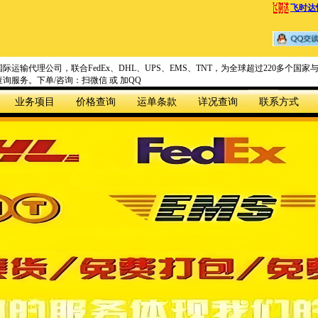
飞时达
际运输代理公司，联合FedEx、DHL、UPS、EMS、TNT，为全球超过220多个
询服务。下单/咨询：扫微信 或 加QQ
业务项目
价格查询
运单条款
详况查询
联系方式