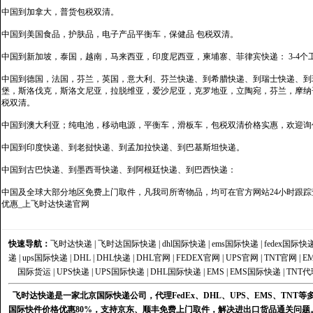
中国到加拿大，普货包税双清。
中国到美国食品，护肤品，电子产品平衡车，保健品 包税双清。
中国到新加坡，泰国，越南，马来西亚，印度尼西亚，柬埔寨、菲律宾快递： 3-4个
中国到德国，法国，芬兰，英国，意大利、芬兰快递、到希腊快递、到瑞士快递、到
堡，斯洛伐克，斯洛文尼亚，拉脱维亚，爱沙尼亚，克罗地亚，立陶宛，芬兰，摩纳
税双清。
中国到澳大利亚；纯电池，移动电源，平衡车，滑板车，包税双清价格实惠，欢迎询
中国到印度快递、到老挝快递、到孟加拉快递、到巴基斯坦快递。
中国到古巴快递、到墨西哥快递、到阿根廷快递、到巴西快递：
中国及全球大部分地区免费上门取件，凡我司所寄物品，均可在官方网站24小时跟踪查
优惠_上飞时达快递官网
快速导航：
飞时达快递
|
飞时达国际快递
|
dhl国际快递
|
ems国际快递
|
fedex国际快
递
|
ups国际快递
|
DHL
|
DHL快递
|
DHL官网
|
FEDEX官网
|
UPS官网
|
TNT官网
|
E
国际货运
|
UPS快递
|
UPS国际快递
|
DHL国际快递
|
EMS
|
EMS国际快递
|
TNT代
飞时达快递是一家北京国际快递公司，代理FedEx、DHL、UPS、EMS、TN
国际快件价格优惠80%，支持京东、顺丰免费上门取件，解决进出口货品通关问题