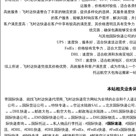
运服务，价格相对较低，适合各类
高效服务：飞时达快递整合了丰富的物流资源，提供多样化的选择。其服务速度快
的客户服务，能够及时响应客户需求，解决问题，并
客户满意度高‌：飞时达快递在客户中享有较高的满意度。其价格透明且具有竞争
统完善，确保包裹能够安全
与其他国际快递公司的
UPS：速度快，服务好，适合快速送达需求，但
FedEx：价格较有竞争力，适合大货运输，
DHL：速度快，适合欧洲和东南亚地区
TNT：速度快，适合欧洲地区，但对
综上所述，飞时达快递凭借其价格优势、高效服务和客户满意度，成为市场上一个
托运航空大包海运搬家一
本站相关业务
寄国际快递、就找飞时达快递代理商_飞时达快递官方网站为全球的企业和个人递
公司
←→
国际货运公司
←→
特快专递
←→
空运水陆路SAL
←→
北京国际快递公司
←→
DHL快递
←→
邮政大包
←→
航空大包
←→
邮政海运水陆路
←→
DHL国际快递
国际快递公司
←→
EMS国际快递公司
←→
国际快运
←→
DHL国际物流
←→
联邦国
际快递查询
←→
国际托运
←→
私人物品行李托运
- #国际快递、#
国际速递
、#国际
流、#DHL、#DHL快递、#DHL国际快递、#FedEx、#FedEx快递、#FedEx国际快
国际快递、#特快专递、#邮政大包、#邮政航空运输、#邮政空运水陆路SAL、#邮政