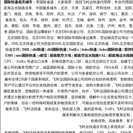
国际快递
相关城市：
寄国际速递，大家推荐：就找飞时达快递代理商，专业代理国际快递
及海运水陆路业务。中国服务城市：北京、天津、石家庄、呼和浩特、太原、沈阳
厦门、南昌、济南、青岛、郑州、武汉、长沙、广州、深圳、南宁、海口、重庆、
秦皇岛、包头、丹东、锦州、吉林、牡丹江、无锡、扬州、徐州、温州、金华、
昌、襄阳、岳阳、常德、惠州、湛江、韶关、桂林、北海、三亚、泸州、南充、遵
务,国际空运、国际货运哪家好？北京DHL快递公司、北京DHL国际快递公司为您提
北京国际货运、北京DHL空运、顺丰国际等国际速运服务。货运物流空运海运
家。DHL北京快递公司为您提供DHL北京国际货运、DHL北京快递、DHL北京电
快递官网
|
DHL
|
dhl快递
|
dhl国际快递
|
FedEx
|
fedex快递
|
fedex国际快递
|
联邦
EMS
|
ems国际快递
|
e邮宝
|
邮政航空大包
|
邮政空运水陆路SAL
|
邮政海运水陆
UPS 、 FedEx 等进出口业务，价格优惠可达1-2折，该公司总部位于北京，创
递公司的服务范围广泛，涵盖国际快递、国际小包、国际空运、 FBA头程 （ 亚
足外贸企业、跨境电商等不同用户的需求。公司与多家航空公司、船运公司合作，
遍布全球220多个国家和地区。飞时达国际快递公司的特点包括价格透明、智能
用户可以通过平台对比各线路价格，合理节省资金。借助大数据分析，飞时达国际
键批量发货，货物跟踪一单速查，方便用户操作。此外，飞时达国际快递公司通过
并通过大数据分析授予用户相应信用额度，提供账期，缓解中小企业资金周转压力
户的青睐，但在一些特殊时期或复杂物流情况下，可能会出现信息更新不及时等问
服务宗旨：飞时达快递，使命必达，快的是人情，递的是幸福。FsdEx_飞时达
服务和解决方案根据您的运输需求量身定制
价格优势、高效服务、客
飞时达快递在市场上表现良好，具
价格优势：飞时达快递提供多种国际快递服务，包括DHL、UPS、FedEx、EM