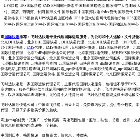
UPS快递
UPS国际快递
EMS
EMS国际快递
中国邮政速递物流
邮政航空大包
邮政大
村、窦店、琉璃河、长阳
国际文件
国际包裹
中国联邦快递
fedex货代
国际货代
U
递价格表
UPS报价表
UPS快递房山区站点
UPS中国大陆官网代理折扣价格
UPS国
闻中心
国际空运新闻中心
国际海运新闻中心
国际货运新闻中心
国际物流新闻中心
寄
国际快递
推荐：
飞时达快递专业代理国际运送服务，为公司和个人运输：文件货物
北京DHL快递，北京DHL国际快递，DHL快递代理，北京DHL快递代理，TNT代理
TNT国际快递，
EMS
代理，EMS快递代理，EMS国际快递，EMS国际快递代理，北京FedE
国际快递代理，北京FedEx国际快递公司代理，北京联邦快递代理，邮政EMS国际
司，北京国际货运公司服务，北京国际海运公司，北京国际物流公司服务，国际搬家运输服务
_tnt国际快递查询_tnt快递单号查询_tnt国际快递_tnt快递查询_dhl快递查询_dhl国
快递电话_联邦快递查询_联邦国际快递_ups快递查询_ups国际快递查询_ups国际快递
国际货运代理公司_国际空运价格_国际空运公司_国际搬家公司_北京国际搬家公司_
飞时达快递是一家国际运输代理公司，主要代理国际快递服务，包括但不限于EMS、Fe
高达80%，服务范围涵盖全球范围内的文件和货物运输。此外，飞时达快递还提供
务，以及国际物流查询服务。无论是个人还是公司，飞时达快递都能提供全球运输文
飞时达国际快递公司：中国直飞快递，当天上网，免费市内收货，提供专业包装。本
代理，开辟了多条物美价廉的航线。
寄递ems的优势：范围广，价格优惠，寄递范围包括：服装，鞋包，书籍，首饰，
较实惠的价格为您寄递每一个包裹。
中国到日本、韩国快递：价格较优，较实惠，时效快。