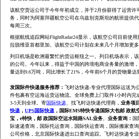
该航空货运公司于今年年初成立，并于2月份获得了运营许
务，同时为阿塞拜疆航空公司在乌兹别克斯坦的航班提供代理服
每周三次。
根据航线追踪网站FlightRadar24显示，该航空公司目
拉脱维亚首都里加。该航空公司计划在未来几个月增加更多
列日机场是欧洲最繁忙的货运枢纽之一。列日机场表示，该
的公司。今年以来，得益于中国的跨境电商业务量的激增，
量达到9.6万吨，同比增长了21%，今年前6个月的货物量达
发国际件快递服务推荐：
飞时达快递-专业代理国际运送为
件包裹有空运海运货运物流。全球免费上门取件1小时内完
3-5天到全球。寄
国际快递
、找飞时达快递代理商，
业务项
快递
，
UPS国际快递
，国际EMS特快专递国际大包邮 政航
宝，e特快，邮 政国际空运水陆路SAL业务
。
业务查询：
国
际速递查询，国际托运查询，国际快运查询，国际搬家查询
公司价格，北京国际快递进出口查询追踪。飞时达快递专业代