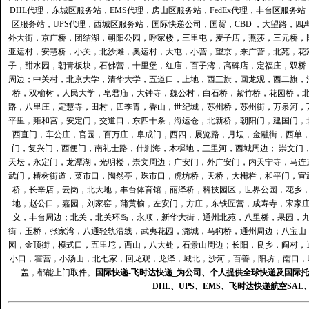
DHL代理
，
东城区服务站
，
EMS代理
，
房山区服务站
，
FedEx代理
，
丰台区服务站
区服务站
，
UPS代理
，
西城区服务站
，
国际快递公司
，国贸，CBD ，大望路，
外大街，京广桥，团结湖，朝阳公园，呼家楼，三里屯，麦子店，燕莎，三元桥，
亚运村，安慧桥，小关，北沙滩，奥运村，大屯，小营，望京，来广营，北苑，花
子，甜水园，朝青板块，石佛营，十里堡，红庙，百子湾，高碑店，定福庄，双桥
周边；中关村，北京大学，清华大学，五道口，上地，西三旗，回龙观，西二旗，
桥，双榆树，人民大学，皂君庙，大钟寺，魏公村，白石桥，紫竹桥，花园桥，
路，八里庄，定慧寺，田村，四季青，香山，世纪城，苏州桥，苏州街，万泉河，
平里，雍和宫，安定门，交道口，东四十条，海运仓，北新桥，朝阳门，建国门，
西直门，车公庄，官园，百万庄，阜成门，西四，展览路，月坛，金融街，西单
门，复兴门，西便门，南礼士路，什刹海，木樨地，三里河，西城周边； 崇文门
天坛，永定门，龙潭湖，光明楼，崇文周边；广安门，外广安门，内天宁寺，马连
武门，椿树街道，菜市口，陶然亭，珠市口，虎坊桥，天桥，大栅栏，和平门，宣
桥，长辛店，云岗，北大地，丰台体育馆，丽泽桥，科技园区，世界公园，花乡
地，赵公口，嘉园，刘家窑，蒲黄榆，左安门，方庄，东铁匠营，成寿寺，宋家
义，丰台周边；北关，北关环岛，永顺，新华大街，通州北苑，八里桥，果园，
街，玉桥，张家湾，八通轻轨沿线，武夷花园，潞城，马驹桥，通州周边；八宝山
园，金顶街，模式口，五里坨，西山，八大处，石景山周边；长阳，良乡，阎村，
小口，霍营，小汤山，北七家，回龙观，龙泽，城北，沙河，百善，阳坊，南口，城
盖，都能上门取件。
国际快递
-
飞时达
快递_为公司、个人提供全球快递及
国际托
DHL
、
UPS
、
EMS
、
飞时达快递
航空
SAL