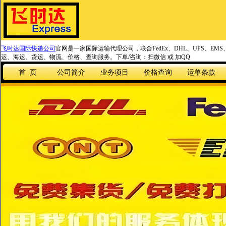
飞时达国际快递公司
官网是一家国际运输代理公司，联合FedEx、DHL、UPS、EM
运、海运、货运、物流、价格、查询服务。下单/咨询：扫微信 或 加QQ
首 页
公司简介
业务项目
价格查询
运单条款