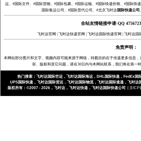
运、#国际文件、#国际货物、#国际包裹、#国际运输、#国际快递价格、#国际快递
国际集运公司、#国际货代公司、#北京飞时达
国际快递公司
全站友情链接申请-QQ 47567
飞时达官网
|
飞时达快递官网
|
飞时达国际快递官网
|
飞时达国
免责声明：
本网站部分图片和文字、视频内容可能来源于网络，转载目的在于传递更多信息，
容、版权和其它问题，请在30日内与本网站联系，我们将在第一
热门搜索：
飞时达国际空运
，
飞时达国际海运
，
DHL国际快递
，
FedEx国
UPS国际快递
，
飞时达国际货运
，
飞时达国际物流
，
飞时达国际速递
，
飞时达
版权所有：©2007 - 2026，
飞时达
，
飞时达快递
，
飞时达国际快递公司
[ 京ICP