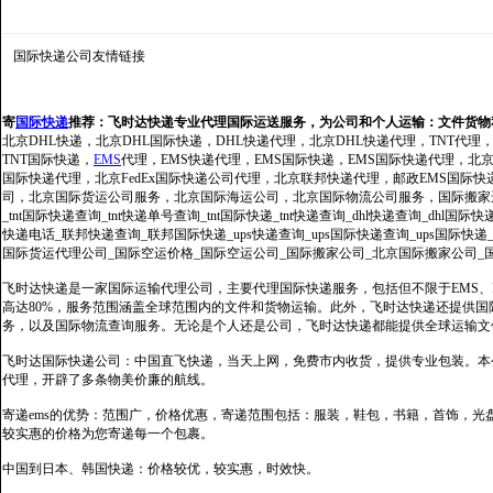
国际快递公司
友情链接
寄
国际快递
推荐：
飞时达快递专业代理国际运送服务，为公司和个人运输：文件货物
北京DHL快递，北京DHL国际快递，DHL快递代理，北京DHL快递代理，TNT代理
TNT国际快递，
EMS
代理，EMS快递代理，EMS国际快递，EMS国际快递代理，北京FedE
国际快递代理，北京FedEx国际快递公司代理，北京联邦快递代理，邮政EMS国际
司，北京国际货运公司服务，北京国际海运公司，北京国际物流公司服务，国际搬家运输服务
_tnt国际快递查询_tnt快递单号查询_tnt国际快递_tnt快递查询_dhl快递查询_dhl国
快递电话_联邦快递查询_联邦国际快递_ups快递查询_ups国际快递查询_ups国际快递
国际货运代理公司_国际空运价格_国际空运公司_国际搬家公司_北京国际搬家公司_
飞时达快递是一家国际运输代理公司，主要代理国际快递服务，包括但不限于EMS、Fe
高达80%，服务范围涵盖全球范围内的文件和货物运输。此外，飞时达快递还提供
务，以及国际物流查询服务。无论是个人还是公司，飞时达快递都能提供全球运输文
飞时达国际快递公司：中国直飞快递，当天上网，免费市内收货，提供专业包装。本
代理，开辟了多条物美价廉的航线。
寄递ems的优势：范围广，价格优惠，寄递范围包括：服装，鞋包，书籍，首饰，
较实惠的价格为您寄递每一个包裹。
中国到日本、韩国快递：价格较优，较实惠，时效快。