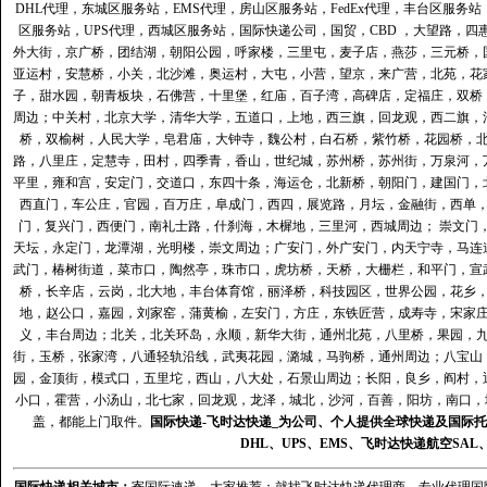
DHL代理
，
东城区服务站
，
EMS代理
，
房山区服务站
，
FedEx代理
，
丰台区服务站
区服务站
，
UPS代理
，
西城区服务站
，
国际快递公司
，国贸，CBD ，大望路，
外大街，京广桥，团结湖，朝阳公园，呼家楼，三里屯，麦子店，燕莎，三元桥，
亚运村，安慧桥，小关，北沙滩，奥运村，大屯，小营，望京，来广营，北苑，花
子，甜水园，朝青板块，石佛营，十里堡，红庙，百子湾，高碑店，定福庄，双桥
周边；中关村，北京大学，清华大学，五道口，上地，西三旗，回龙观，西二旗，
桥，双榆树，人民大学，皂君庙，大钟寺，魏公村，白石桥，紫竹桥，花园桥，
路，八里庄，定慧寺，田村，四季青，香山，世纪城，苏州桥，苏州街，万泉河，
平里，雍和宫，安定门，交道口，东四十条，海运仓，北新桥，朝阳门，建国门，
西直门，车公庄，官园，百万庄，阜成门，西四，展览路，月坛，金融街，西单
门，复兴门，西便门，南礼士路，什刹海，木樨地，三里河，西城周边； 崇文门
天坛，永定门，龙潭湖，光明楼，崇文周边；广安门，外广安门，内天宁寺，马连
武门，椿树街道，菜市口，陶然亭，珠市口，虎坊桥，天桥，大栅栏，和平门，宣
桥，长辛店，云岗，北大地，丰台体育馆，丽泽桥，科技园区，世界公园，花乡
地，赵公口，嘉园，刘家窑，蒲黄榆，左安门，方庄，东铁匠营，成寿寺，宋家
义，丰台周边；北关，北关环岛，永顺，新华大街，通州北苑，八里桥，果园，
街，玉桥，张家湾，八通轻轨沿线，武夷花园，潞城，马驹桥，通州周边；八宝山
园，金顶街，模式口，五里坨，西山，八大处，石景山周边；长阳，良乡，阎村，
小口，霍营，小汤山，北七家，回龙观，龙泽，城北，沙河，百善，阳坊，南口，城
盖，都能上门取件。
国际快递
-
飞时达
快递_为公司、个人提供全球快递及
国际托
DHL
、
UPS
、
EMS
、
飞时达快递
航空
SAL