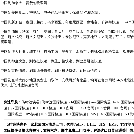
中国到加拿大，普货包税双清。
中国到美国食品，护肤品，电子产品平衡车，保健品 包税双清。
中国到新加坡，泰国，越南，马来西亚，印度尼西亚，柬埔寨、菲律宾快递： 3-4个
中国到德国，法国，芬兰，英国，意大利、芬兰快递、到希腊快递、到瑞士快递、到
堡，斯洛伐克，斯洛文尼亚，拉脱维亚，爱沙尼亚，克罗地亚，立陶宛，芬兰，摩纳
税双清。
中国到澳大利亚；纯电池，移动电源，平衡车，滑板车，包税双清价格实惠，欢迎询
中国到印度快递、到老挝快递、到孟加拉快递、到巴基斯坦快递。
中国到古巴快递、到墨西哥快递、到阿根廷快递、到巴西快递：
中国及全球大部分地区免费上门取件，凡我司所寄物品，均可在官方网站24小时跟踪查
优惠_上飞时达快递官网
快速导航：
飞时达快递
|
飞时达国际快递
|
dhl国际快递
|
ems国际快递
|
fedex国际快
递
|
ups国际快递
|
DHL
|
DHL快递
|
DHL官网
|
FEDEX官网
|
UPS官网
|
TNT官网
|
E
国际货运
|
UPS快递
|
UPS国际快递
|
DHL国际快递
|
EMS
|
EMS国际快递
|
TNT代
飞时达快递是一家北京国际快递公司，代理FedEx、DHL、UPS、EMS、TN
国际快件价格优惠80%，支持京东、顺丰免费上门取件，解决进出口货品通关问题