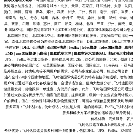
国际快递
相关城市：
寄国际速递，大家推荐：就找飞时达快递代理商，专业代理国际快递
及海运水陆路业务。中国服务城市：北京、天津、石家庄、呼和浩特、太原、沈阳
厦门、南昌、济南、青岛、郑州、武汉、长沙、广州、深圳、南宁、海口、重庆、
秦皇岛、包头、丹东、锦州、吉林、牡丹江、无锡、扬州、徐州、温州、金华、
昌、襄阳、岳阳、常德、惠州、湛江、韶关、桂林、北海、三亚、泸州、南充、遵
务,国际空运、国际货运哪家好？北京DHL快递公司、北京DHL国际快递公司为您提
北京国际货运、北京DHL空运、顺丰国际等国际速运服务。货运物流空运海运
家。DHL北京快递公司为您提供DHL北京国际货运、DHL北京快递、DHL北京电
快递官网
|
DHL
|
dhl快递
|
dhl国际快递
|
FedEx
|
fedex快递
|
fedex国际快递
|
联邦
EMS
|
ems国际快递
|
e邮宝
|
邮政航空大包
|
邮政空运水陆路SAL
|
邮政海运水陆
UPS 、 FedEx 等进出口业务，价格优惠可达1-2折，该公司总部位于北京，创
递公司的服务范围广泛，涵盖国际快递、国际小包、国际空运、 FBA头程 （ 亚
足外贸企业、跨境电商等不同用户的需求。公司与多家航空公司、船运公司合作，
遍布全球220多个国家和地区。飞时达国际快递公司的特点包括价格透明、智能
用户可以通过平台对比各线路价格，合理节省资金。借助大数据分析，飞时达国际
键批量发货，货物跟踪一单速查，方便用户操作。此外，飞时达国际快递公司通过
并通过大数据分析授予用户相应信用额度，提供账期，缓解中小企业资金周转压力
户的青睐，但在一些特殊时期或复杂物流情况下，可能会出现信息更新不及时等问
服务宗旨：飞时达快递，使命必达，快的是人情，递的是幸福。FsdEx_飞时达
服务和解决方案根据您的运输需求量身定制
价格优势、高效服务、客
飞时达快递在市场上表现良好，具
价格优势：飞时达快递提供多种国际快递服务，包括DHL、UPS、FedEx、EM