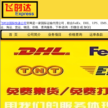
飞时达国际快递公司
官网是一家国际运输代理公司，联合FedEx、DHL、UPS、EM
运、海运、货运、物流、价格、查询服务。下单/咨询：扫微信 或 加QQ
首 页
公司简介
业务项目
价格查询
运单条款