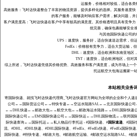
运服务，价格相对较低，适合各类
高效服务：飞时达快递整合了丰富的物流资源，提供多样化的选择。其服务速度快
的客户服务，能够及时响应客户需求，解决问题，并
客户满意度高‌：飞时达快递在客户中享有较高的满意度。其价格透明且具有竞争
统完善，确保包裹能够安全
与其他国际快递公司的
UPS：速度快，服务好，适合快速送达需求，但
FedEx：价格较有竞争力，适合大货运输，
DHL：速度快，适合欧洲和东南亚地区
TNT：速度快，适合欧洲地区，但对
综上所述，飞时达快递凭借其价格优势、高效服务和客户满意度，成为市场上一个
托运航空大包海运搬家一
本站相关业务
寄国际快递、就找飞时达快递代理商_飞时达快递官方网站为全球的企业和个人递
公司
←→
国际货运公司
←→
特快专递
←→
空运水陆路SAL
←→
北京国际快递公司
←→
DHL快递
←→
邮政大包
←→
航空大包
←→
邮政海运水陆路
←→
DHL国际快递
国际快递公司
←→
EMS国际快递公司
←→
国际快运
←→
DHL国际物流
←→
联邦国
际快递查询
←→
国际托运
←→
私人物品行李托运
- #国际快递、#
国际速递
、#国际
流、#DHL、#DHL快递、#DHL国际快递、#FedEx、#FedEx快递、#FedEx国际快
国际快递、#特快专递、#邮政大包、#邮政航空运输、#邮政空运水陆路SAL、#邮政