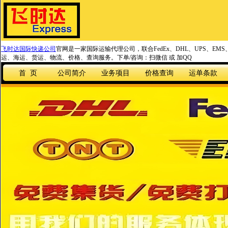
飞时达国际快递公司
官网是一家国际运输代理公司，联合FedEx、DHL、UPS、EM
运、海运、货运、物流、价格、查询服务。下单/咨询：扫微信 或 加QQ
首 页
公司简介
业务项目
价格查询
运单条款