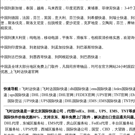
中国到新加坡，泰国，越南，马来西亚，印度尼西亚，柬埔寨、菲律宾快递： 3-4个
中国到德国，法国，芬兰，英国，意大利、芬兰快递、到希腊快递、到瑞士快递、到
堡，斯洛伐克，斯洛文尼亚，拉脱维亚，爱沙尼亚，克罗地亚，立陶宛，芬兰，摩纳
税双清。
中国到澳大利亚；纯电池，移动电源，平衡车，滑板车，包税双清价格实惠，欢迎询
中国到印度快递、到老挝快递、到孟加拉快递、到巴基斯坦快递。
中国到古巴快递、到墨西哥快递、到阿根廷快递、到巴西快递：
中国及全球大部分地区免费上门取件，凡我司所寄物品，均可在官方网站24小时跟踪查
优惠_上飞时达快递官网
快速导航：
飞时达快递
|
飞时达国际快递
|
dhl国际快递
|
ems国际快递
|
fedex国际快
递
|
ups国际快递
|
DHL
|
DHL快递
|
DHL官网
|
FEDEX官网
|
UPS官网
|
TNT官网
|
E
国际货运
|
UPS快递
|
UPS国际快递
|
DHL国际快递
|
EMS
|
EMS国际快递
|
TNT代
飞时达快递是一家北京国际快递公司，代理FedEx、DHL、UPS、EMS、TN
国际快件价格优惠80%，支持京东、顺丰免费上门取件，解决进出口货品通关问题
DHL代理
，
东城区服务站
，
EMS代理
，
房山区服务站
，
FedEx代理
，
丰台区服务站
区服务站
，
UPS代理
，
西城区服务站
，
国际快递公司
，国贸，CBD ，大望路，