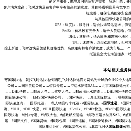
的客户服务，能够及时响应客户需求，解决问题，并
客户满意度高‌：飞时达快递在客户中享有较高的满意度。其价格透明且具有竞争
统完善，确保包裹能够安全
与其他国际快递公司的
UPS：速度快，服务好，适合快速送达需求，但
FedEx：价格较有竞争力，适合大货运输，
DHL：速度快，适合欧洲和东南亚地区
TNT：速度快，适合欧洲地区，但对
综上所述，飞时达快递凭借其价格优势、高效服务和客户满意度，成为市场上一个
托运航空大包海运搬家一
本站相关业务
寄国际快递、就找飞时达快递代理商_飞时达快递官方网站为全球的企业和个人递
公司
←→
国际货运公司
←→
特快专递
←→
空运水陆路SAL
←→
北京国际快递公司
←→
DHL快递
←→
邮政大包
←→
航空大包
←→
邮政海运水陆路
←→
DHL国际快递
国际快递公司
←→
EMS国际快递公司
←→
国际快运
←→
DHL国际物流
←→
联邦国
际快递查询
←→
国际托运
←→
私人物品行李托运
- #国际快递、#
国际速递
、#国际
流、#DHL、#DHL快递、#DHL国际快递、#FedEx、#FedEx快递、#FedEx国际快
国际快递、#特快专递、#邮政大包、#邮政航空运输、#邮政空运水陆路SAL、#邮政
运、#国际文件、#国际货物、#国际包裹、#国际运输、#国际快递价格、#国际快递
国际集运公司、#国际货代公司、#北京飞时达
国际快递公司