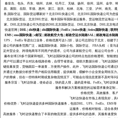
秦皇岛、包头、丹东、锦州、吉林、牡丹江、无锡、扬州、徐州、温州、金华、
昌、襄阳、岳阳、常德、惠州、湛江、韶关、桂林、北海、三亚、泸州、南充、遵
务,国际空运、国际货运哪家好？北京DHL快递公司、北京DHL国际快递公司为您提
北京国际货运、北京DHL空运、顺丰国际等国际速运服务。货运物流空运海运
家。DHL北京快递公司为您提供DHL北京国际货运、DHL北京快递、DHL北京电
快递官网
|
DHL
|
dhl快递
|
dhl国际快递
|
FedEx
|
fedex快递
|
fedex国际快递
|
联邦
EMS
|
ems国际快递
|
e邮宝
|
邮政航空大包
|
邮政空运水陆路SAL
|
邮政海运水陆
UPS 、 FedEx 等进出口业务，价格优惠可达1-2折，该公司总部位于北京，创
递公司的服务范围广泛，涵盖国际快递、国际小包、国际空运、 FBA头程 （ 亚
足外贸企业、跨境电商等不同用户的需求。公司与多家航空公司、船运公司合作，
遍布全球220多个国家和地区。飞时达国际快递公司的特点包括价格透明、智能
用户可以通过平台对比各线路价格，合理节省资金。借助大数据分析，飞时达国际
键批量发货，货物跟踪一单速查，方便用户操作。此外，飞时达国际快递公司通过
并通过大数据分析授予用户相应信用额度，提供账期，缓解中小企业资金周转压力
户的青睐，但在一些特殊时期或复杂物流情况下，可能会出现信息更新不及时等问
服务宗旨：飞时达快递，使命必达，快的是人情，递的是幸福。FsdEx_飞时达
服务和解决方案根据您的运输需求量身定制
价格优势、高效服务、客
飞时达快递在市场上表现良好，具
价格优势：飞时达快递提供多种国际快递服务，包括DHL、UPS、FedEx、EM
运服务，价格相对较低，适合各类
高效服务：飞时达快递整合了丰富的物流资源，提供多样化的选择。其服务速度快