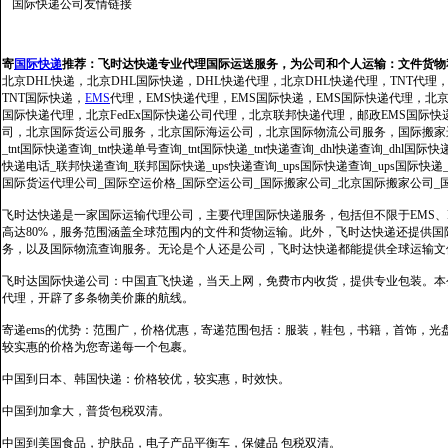
国际快递公司
友情链接
寄
国际快递
推荐：
飞时达快递专业代理国际运送服务，为公司和个人运输：文件货物
北京DHL快递，北京DHL国际快递，DHL快递代理，北京DHL快递代理，TNT代理
TNT国际快递，
EMS
代理，EMS快递代理，EMS国际快递，EMS国际快递代理，北京FedE
国际快递代理，北京FedEx国际快递公司代理，北京联邦快递代理，邮政EMS国际
司，北京国际货运公司服务，北京国际海运公司，北京国际物流公司服务，国际搬家运输服务
_tnt国际快递查询_tnt快递单号查询_tnt国际快递_tnt快递查询_dhl快递查询_dhl国
快递电话_联邦快递查询_联邦国际快递_ups快递查询_ups国际快递查询_ups国际快递
国际货运代理公司_国际空运价格_国际空运公司_国际搬家公司_北京国际搬家公司_
飞时达快递是一家国际运输代理公司，主要代理国际快递服务，包括但不限于EMS、Fe
高达80%，服务范围涵盖全球范围内的文件和货物运输。此外，飞时达快递还提供
务，以及国际物流查询服务。无论是个人还是公司，飞时达快递都能提供全球运输文
飞时达国际快递公司：中国直飞快递，当天上网，免费市内收货，提供专业包装。本
代理，开辟了多条物美价廉的航线。
寄递ems的优势：范围广，价格优惠，寄递范围包括：服装，鞋包，书籍，首饰，
较实惠的价格为您寄递每一个包裹。
中国到日本、韩国快递：价格较优，较实惠，时效快。
中国到加拿大，普货包税双清。
中国到美国食品，护肤品，电子产品平衡车，保健品 包税双清。