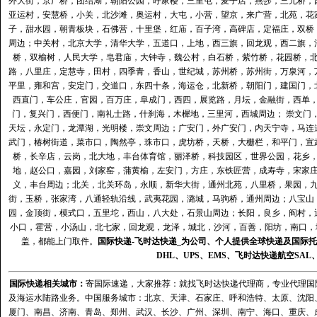
外大街，京广桥，团结湖，朝阳公园，呼家楼，三里屯，麦子店，燕莎，三元桥，
亚运村，安慧桥，小关，北沙滩，奥运村，大屯，小营，望京，来广营，北苑，花
子，甜水园，朝青板块，石佛营，十里堡，红庙，百子湾，高碑店，定福庄，双桥
周边；中关村，北京大学，清华大学，五道口，上地，西三旗，回龙观，西二旗，
桥，双榆树，人民大学，皂君庙，大钟寺，魏公村，白石桥，紫竹桥，花园桥，
路，八里庄，定慧寺，田村，四季青，香山，世纪城，苏州桥，苏州街，万泉河，
平里，雍和宫，安定门，交道口，东四十条，海运仓，北新桥，朝阳门，建国门，
西直门，车公庄，官园，百万庄，阜成门，西四，展览路，月坛，金融街，西单
门，复兴门，西便门，南礼士路，什刹海，木樨地，三里河，西城周边； 崇文门
天坛，永定门，龙潭湖，光明楼，崇文周边；广安门，外广安门，内天宁寺，马连
武门，椿树街道，菜市口，陶然亭，珠市口，虎坊桥，天桥，大栅栏，和平门，宣
桥，长辛店，云岗，北大地，丰台体育馆，丽泽桥，科技园区，世界公园，花乡
地，赵公口，嘉园，刘家窑，蒲黄榆，左安门，方庄，东铁匠营，成寿寺，宋家
义，丰台周边；北关，北关环岛，永顺，新华大街，通州北苑，八里桥，果园，
街，玉桥，张家湾，八通轻轨沿线，武夷花园，潞城，马驹桥，通州周边；八宝山
园，金顶街，模式口，五里坨，西山，八大处，石景山周边；长阳，良乡，阎村，
小口，霍营，小汤山，北七家，回龙观，龙泽，城北，沙河，百善，阳坊，南口，城
盖，都能上门取件。
国际快递
-
飞时达
快递_为公司、个人提供全球快递及
国际托
DHL
、
UPS
、
EMS
、
飞时达快递
航空
SAL
国际快递
相关城市：
寄国际速递，大家推荐：就找飞时达快递代理商，专业代理国际快递
及海运水陆路业务。中国服务城市：北京、天津、石家庄、呼和浩特、太原、沈阳
厦门、南昌、济南、青岛、郑州、武汉、长沙、广州、深圳、南宁、海口、重庆、