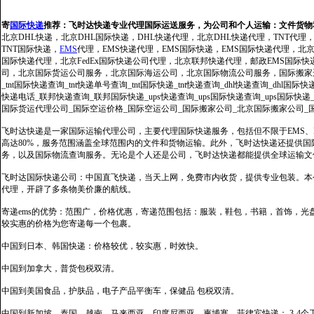
寄
国际快递
推荐：
飞时达快递专业代理国际运送服务，为公司和个人运输：文件货物
北京DHL快递，北京DHL国际快递，DHL快递代理，北京DHL快递代理，TNT代理
TNT国际快递，
EMS
代理，EMS快递代理，EMS国际快递，EMS国际快递代理，北京FedE
国际快递代理，北京FedEx国际快递公司代理，北京联邦快递代理，邮政EMS国际
司，北京国际货运公司服务，北京国际海运公司，北京国际物流公司服务，国际搬家运输服务
_tnt国际快递查询_tnt快递单号查询_tnt国际快递_tnt快递查询_dhl快递查询_dhl国
快递电话_联邦快递查询_联邦国际快递_ups快递查询_ups国际快递查询_ups国际快递
国际货运代理公司_国际空运价格_国际空运公司_国际搬家公司_北京国际搬家公司_
飞时达快递是一家国际运输代理公司，主要代理国际快递服务，包括但不限于EMS、Fe
高达80%，服务范围涵盖全球范围内的文件和货物运输。此外，飞时达快递还提供
务，以及国际物流查询服务。无论是个人还是公司，飞时达快递都能提供全球运输文
飞时达国际快递公司：中国直飞快递，当天上网，免费市内收货，提供专业包装。本
代理，开辟了多条物美价廉的航线。
寄递ems的优势：范围广，价格优惠，寄递范围包括：服装，鞋包，书籍，首饰，
较实惠的价格为您寄递每一个包裹。
中国到日本、韩国快递：价格较优，较实惠，时效快。
中国到加拿大，普货包税双清。
中国到美国食品，护肤品，电子产品平衡车，保健品 包税双清。
中国到新加坡，泰国，越南，马来西亚，印度尼西亚，柬埔寨、菲律宾快递： 3-4个