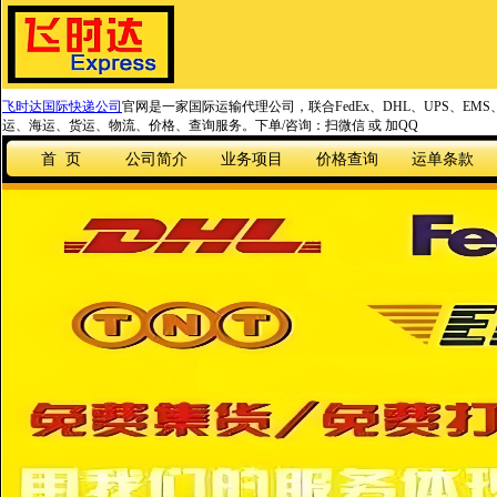
飞时达国际快递公司
官网是一家国际运输代理公司，联合FedEx、DHL、UPS、EM
运、海运、货运、物流、价格、查询服务。下单/咨询：扫微信 或 加QQ
首 页
公司简介
业务项目
价格查询
运单条款