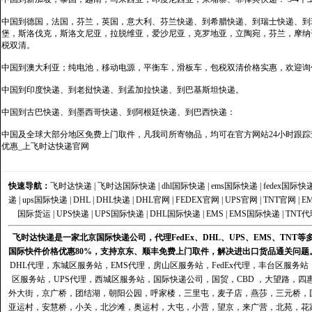
中国到德国，法国，芬兰，英国，意大利、芬兰快递、到希腊快递、到瑞士快递、到
堡，斯洛伐克，斯洛文尼亚，拉脱维亚，爱沙尼亚，克罗地亚，立陶宛，芬兰，摩纳
税双清。
中国到澳大利亚；纯电池，移动电源，平衡车，滑板车，包税双清价格实惠，欢迎询
中国到印度快递、到老挝快递、到孟加拉快递、到巴基斯坦快递。
中国到古巴快递、到墨西哥快递、到阿根廷快递、到巴西快递：
中国及全球大部分地区免费上门取件，凡我司所寄物品，均可在官方网站24小时跟踪查
优惠_上飞时达快递官网
快速导航：
飞时达快递
|
飞时达国际快递
|
dhl国际快递
|
ems国际快递
|
fedex国际快
递
|
ups国际快递
|
DHL
|
DHL快递
|
DHL官网
|
FEDEX官网
|
UPS官网
|
TNT官网
|
E
国际货运
|
UPS快递
|
UPS国际快递
|
DHL国际快递
|
EMS
|
EMS国际快递
|
TNT代
飞时达快递是一家北京国际快递公司，代理FedEx、DHL、UPS、EMS、TN
国际快件价格优惠80%，支持京东、顺丰免费上门取件，解决进出口货品通关问题
DHL代理
，
东城区服务站
，
EMS代理
，
房山区服务站
，
FedEx代理
，
丰台区服务站
区服务站
，
UPS代理
，
西城区服务站
，
国际快递公司
，国贸，CBD ，大望路，
外大街，京广桥，团结湖，朝阳公园，呼家楼，三里屯，麦子店，燕莎，三元桥，
亚运村，安慧桥，小关，北沙滩，奥运村，大屯，小营，望京，来广营，北苑，花