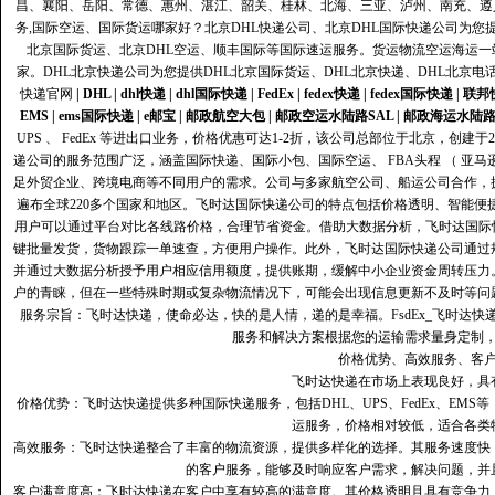
昌、襄阳、岳阳、常德、惠州、湛江、韶关、桂林、北海、三亚、泸州、南充、遵
务,国际空运、国际货运哪家好？北京DHL快递公司、北京DHL国际快递公司为您提
北京国际货运、北京DHL空运、顺丰国际等国际速运服务。货运物流空运海运
家。DHL北京快递公司为您提供DHL北京国际货运、DHL北京快递、DHL北京电
快递官网
|
DHL
|
dhl快递
|
dhl国际快递
|
FedEx
|
fedex快递
|
fedex国际快递
|
联邦
EMS
|
ems国际快递
|
e邮宝
|
邮政航空大包
|
邮政空运水陆路SAL
|
邮政海运水陆
UPS 、 FedEx 等进出口业务，价格优惠可达1-2折，该公司总部位于北京，创
递公司的服务范围广泛，涵盖国际快递、国际小包、国际空运、 FBA头程 （ 亚
足外贸企业、跨境电商等不同用户的需求。公司与多家航空公司、船运公司合作，
遍布全球220多个国家和地区。飞时达国际快递公司的特点包括价格透明、智能
用户可以通过平台对比各线路价格，合理节省资金。借助大数据分析，飞时达国际
键批量发货，货物跟踪一单速查，方便用户操作。此外，飞时达国际快递公司通过
并通过大数据分析授予用户相应信用额度，提供账期，缓解中小企业资金周转压力
户的青睐，但在一些特殊时期或复杂物流情况下，可能会出现信息更新不及时等问
服务宗旨：飞时达快递，使命必达，快的是人情，递的是幸福。FsdEx_飞时达
服务和解决方案根据您的运输需求量身定制
价格优势、高效服务、客
飞时达快递在市场上表现良好，具
价格优势：飞时达快递提供多种国际快递服务，包括DHL、UPS、FedEx、EM
运服务，价格相对较低，适合各类
高效服务：飞时达快递整合了丰富的物流资源，提供多样化的选择。其服务速度快
的客户服务，能够及时响应客户需求，解决问题，并
客户满意度高‌：飞时达快递在客户中享有较高的满意度。其价格透明且具有竞争