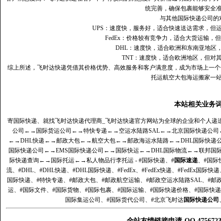
统完善，确保包裹能够安全
与其他国际快递公司的
UPS：速度快，服务好，适合快速送达需求，但
FedEx：价格较有竞争力，适合大货运输，
DHL：速度快，适合欧洲和东南亚地区
TNT：速度快，适合欧洲地区，但对
综上所述，飞时达快递凭借其价格优势、高效服务和客户满意度，成为市场上一个
托运航空大包海运搬家一
本站相关业务
寄国际快递、就找飞时达快递代理商_飞时达快递官方网站为全球的企业和个人递
公司
←→
国际货运公司
←→
特快专递
←→
空运水陆路SAL
←→
北京国际快递公司
←→
DHL快递
←→
邮政大包
←→
航空大包
←→
邮政海运水陆路
←→
DHL国际快递
国际快递公司
←→
EMS国际快递公司
←→
国际快运
←→
DHL国际物流
←→
联邦国
际快递查询
←→
国际托运
←→
私人物品行李托运
- #国际快递、#
国际速递
、#国际
流、#DHL、#DHL快递、#DHL国际快递、#FedEx、#FedEx快递、#FedEx国际快
国际快递、#特快专递、#邮政大包、#邮政航空运输、#邮政空运水陆路SAL、#邮政
运、#国际文件、#国际货物、#国际包裹、#国际运输、#国际快递价格、#国际快递
国际集运公司、#国际货代公司、#北京飞时达
国际快递公司
全站友情链接申请-QQ 47567