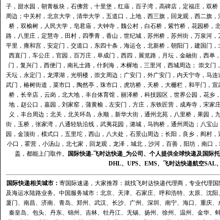
子，甜水园，朝青板块，石佛营，十里堡，红庙，百子湾，高碑店，定福庄，双桥
周边；中关村，北京大学，清华大学，五道口，上地，西三旗，回龙观，西二旗，
桥，双榆树，人民大学，皂君庙，大钟寺，魏公村，白石桥，紫竹桥，花园桥，
路，八里庄，定慧寺，田村，四季青，香山，世纪城，苏州桥，苏州街，万泉河，
平里，雍和宫，安定门，交道口，东四十条，海运仓，北新桥，朝阳门，建国门，
西直门，车公庄，官园，百万庄，阜成门，西四，展览路，月坛，金融街，西单
门，复兴门，西便门，南礼士路，什刹海，木樨地，三里河，西城周边； 崇文门
天坛，永定门，龙潭湖，光明楼，崇文周边；广安门，外广安门，内天宁寺，马连
武门，椿树街道，菜市口，陶然亭，珠市口，虎坊桥，天桥，大栅栏，和平门，宣
桥，长辛店，云岗，北大地，丰台体育馆，丽泽桥，科技园区，世界公园，花乡
地，赵公口，嘉园，刘家窑，蒲黄榆，左安门，方庄，东铁匠营，成寿寺，宋家
义，丰台周边；北关，北关环岛，永顺，新华大街，通州北苑，八里桥，果园，
街，玉桥，张家湾，八通轻轨沿线，武夷花园，潞城，马驹桥，通州周边；八宝山
园，金顶街，模式口，五里坨，西山，八大处，石景山周边；长阳，良乡，阎村，
小口，霍营，小汤山，北七家，回龙观，龙泽，城北，沙河，百善，阳坊，南口，城
盖，都能上门取件。
国际快递
-
飞时达
快递_为公司、个人提供全球快递及
国际托
DHL
、
UPS
、
EMS
、
飞时达快递
航空
SAL
国际快递
相关城市：
寄国际速递，大家推荐：就找飞时达快递代理商，专业代理国际快递
及海运水陆路业务。中国服务城市：北京、天津、石家庄、呼和浩特、太原、沈阳
厦门、南昌、济南、青岛、郑州、武汉、长沙、广州、深圳、南宁、海口、重庆、
秦皇岛、包头、丹东、锦州、吉林、牡丹江、无锡、扬州、徐州、温州、金华、