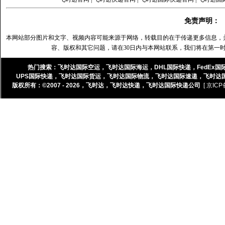
免责声明：
本网站部分图片和文字、视频内容可能来源于网络，转载目的在于传递更多信息，
容、版权和其它问题，请在30日内与本网站联系，我们将在第一
热门搜索：
飞时达国际空运
，
飞时达国际海运
，
DHL国际快递
，
FedEx国
UPS国际快递
，
飞时达国际货运
，
飞时达国际物流
，
飞时达国际速递
，
飞时达
版权所有：©2007 - 2026，
飞时达
，
飞时达快递
，
飞时达国际快递公司
[ 京ICP