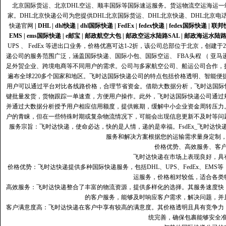
北京国际货运、北京DHL空运、顺丰国际等国际速运服务。货运物流空运海运
家。DHL北京快递公司为您提供DHL北京国际货运、DHL北京快递、DHL北京电
快递官网
|
DHL
|
dhl快递
|
dhl国际快递
|
FedEx
|
fedex快递
|
fedex国际快递
|
联邦
EMS
|
ems国际快递
|
e邮宝
|
邮政航空大包
|
邮政空运水陆路SAL
|
邮政海运水陆
UPS 、 FedEx 等进出口业务，价格优惠可达1-2折，该公司总部位于北京，创
递公司的服务范围广泛，涵盖国际快递、国际小包、国际空运、 FBA头程 （ 亚
足外贸企业、跨境电商等不同用户的需求。公司与多家航空公司、船运公司合作，
遍布全球220多个国家和地区。飞时达国际快递公司的特点包括价格透明、智能
用户可以通过平台对比各线路价格，合理节省资金。借助大数据分析，飞时达国际
键批量发货，货物跟踪一单速查，方便用户操作。此外，飞时达国际快递公司通过
并通过大数据分析授予用户相应信用额度，提供账期，缓解中小企业资金周转压力
户的青睐，但在一些特殊时期或复杂物流情况下，可能会出现信息更新不及时等问
服务宗旨：飞时达快递，使命必达，快的是人情，递的是幸福。FsdEx_飞时达
服务和解决方案根据您的运输需求量身定制
价格优势、高效服务、客
飞时达快递在市场上表现良好，具
价格优势：飞时达快递提供多种国际快递服务，包括DHL、UPS、FedEx、EM
运服务，价格相对较低，适合各类
高效服务：飞时达快递整合了丰富的物流资源，提供多样化的选择。其服务速度快
的客户服务，能够及时响应客户需求，解决问题，并
客户满意度高‌：飞时达快递在客户中享有较高的满意度。其价格透明且具有竞争
统完善，确保包裹能够安全