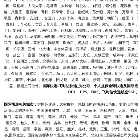
桥，双榆树，人民大学，皂君庙，大钟寺，魏公村，白石桥，紫竹桥，花园桥，
路，八里庄，定慧寺，田村，四季青，香山，世纪城，苏州桥，苏州街，万泉河，
平里，雍和宫，安定门，交道口，东四十条，海运仓，北新桥，朝阳门，建国门，
西直门，车公庄，官园，百万庄，阜成门，西四，展览路，月坛，金融街，西单
门，复兴门，西便门，南礼士路，什刹海，木樨地，三里河，西城周边； 崇文门
天坛，永定门，龙潭湖，光明楼，崇文周边；广安门，外广安门，内天宁寺，马连
武门，椿树街道，菜市口，陶然亭，珠市口，虎坊桥，天桥，大栅栏，和平门，宣
桥，长辛店，云岗，北大地，丰台体育馆，丽泽桥，科技园区，世界公园，花乡
地，赵公口，嘉园，刘家窑，蒲黄榆，左安门，方庄，东铁匠营，成寿寺，宋家
义，丰台周边；北关，北关环岛，永顺，新华大街，通州北苑，八里桥，果园，
街，玉桥，张家湾，八通轻轨沿线，武夷花园，潞城，马驹桥，通州周边；八宝山
园，金顶街，模式口，五里坨，西山，八大处，石景山周边；长阳，良乡，阎村，
小口，霍营，小汤山，北七家，回龙观，龙泽，城北，沙河，百善，阳坊，南口，城
盖，都能上门取件。
国际快递
-
飞时达
快递_为公司、个人提供全球快递及
国际托
DHL
、
UPS
、
EMS
、
飞时达快递
航空
SAL
国际快递
相关城市：
寄国际速递，大家推荐：就找飞时达快递代理商，专业代理国际快递
及海运水陆路业务。中国服务城市：北京、天津、石家庄、呼和浩特、太原、沈阳
厦门、南昌、济南、青岛、郑州、武汉、长沙、广州、深圳、南宁、海口、重庆、
秦皇岛、包头、丹东、锦州、吉林、牡丹江、无锡、扬州、徐州、温州、金华、
昌、襄阳、岳阳、常德、惠州、湛江、韶关、桂林、北海、三亚、泸州、南充、遵
务,国际空运、国际货运哪家好？北京DHL快递公司、北京DHL国际快递公司为您提