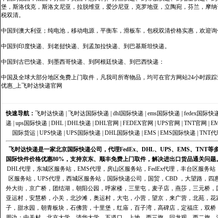
堡，斯洛伐克，斯洛文尼亚，拉脱维亚，爱沙尼亚，克罗地亚，立陶宛，芬兰，摩纳
税双清。
中国到澳大利亚；纯电池，移动电源，平衡车，滑板车，包税双清价格实惠，欢迎询
中国到印度快递、到老挝快递、到孟加拉快递、到巴基斯坦快递。
中国到古巴快递、到墨西哥快递、到阿根廷快递、到巴西快递：
中国及全球大部分地区免费上门取件，凡我司所寄物品，均可在官方网站24小时跟踪查
优惠_上飞时达快递官网
快速导航：
飞时达快递
|
飞时达国际快递
|
dhl国际快递
|
ems国际快递
|
fedex国际快
递
|
ups国际快递
|
DHL
|
DHL快递
|
DHL官网
|
FEDEX官网
|
UPS官网
|
TNT官网
|
E
国际货运
|
UPS快递
|
UPS国际快递
|
DHL国际快递
|
EMS
|
EMS国际快递
|
TNT代
飞时达快递是一家北京国际快递公司，代理FedEx、DHL、UPS、EMS、TN
国际快件价格优惠80%，支持京东、顺丰免费上门取件，解决进出口货品通关问题
DHL代理
，
东城区服务站
，
EMS代理
，
房山区服务站
，
FedEx代理
，
丰台区服务站
区服务站
，
UPS代理
，
西城区服务站
，
国际快递公司
，国贸，CBD ，大望路，
外大街，京广桥，团结湖，朝阳公园，呼家楼，三里屯，麦子店，燕莎，三元桥，
亚运村，安慧桥，小关，北沙滩，奥运村，大屯，小营，望京，来广营，北苑，花
子，甜水园，朝青板块，石佛营，十里堡，红庙，百子湾，高碑店，定福庄，双桥
周边；中关村，北京大学，清华大学，五道口，上地，西三旗，回龙观，西二旗，