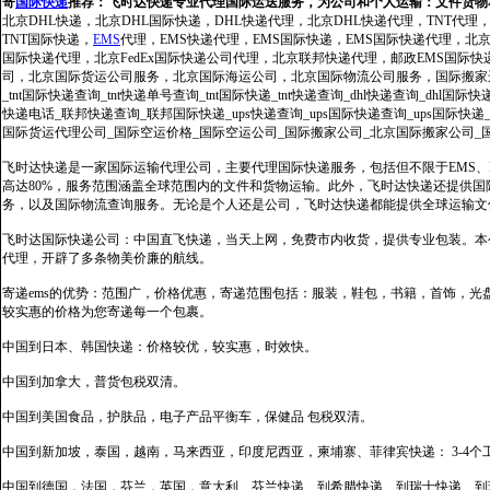
寄
国际快递
推荐：
飞时达快递专业代理国际运送服务，为公司和个人运输：文件货物
北京DHL快递，北京DHL国际快递，DHL快递代理，北京DHL快递代理，TNT代理
TNT国际快递，
EMS
代理，EMS快递代理，EMS国际快递，EMS国际快递代理，北京FedE
国际快递代理，北京FedEx国际快递公司代理，北京联邦快递代理，邮政EMS国际
司，北京国际货运公司服务，北京国际海运公司，北京国际物流公司服务，国际搬家运输服务
_tnt国际快递查询_tnt快递单号查询_tnt国际快递_tnt快递查询_dhl快递查询_dhl国
快递电话_联邦快递查询_联邦国际快递_ups快递查询_ups国际快递查询_ups国际快递
国际货运代理公司_国际空运价格_国际空运公司_国际搬家公司_北京国际搬家公司_
飞时达快递是一家国际运输代理公司，主要代理国际快递服务，包括但不限于EMS、Fe
高达80%，服务范围涵盖全球范围内的文件和货物运输。此外，飞时达快递还提供
务，以及国际物流查询服务。无论是个人还是公司，飞时达快递都能提供全球运输文
飞时达国际快递公司：中国直飞快递，当天上网，免费市内收货，提供专业包装。本
代理，开辟了多条物美价廉的航线。
寄递ems的优势：范围广，价格优惠，寄递范围包括：服装，鞋包，书籍，首饰，
较实惠的价格为您寄递每一个包裹。
中国到日本、韩国快递：价格较优，较实惠，时效快。
中国到加拿大，普货包税双清。
中国到美国食品，护肤品，电子产品平衡车，保健品 包税双清。
中国到新加坡，泰国，越南，马来西亚，印度尼西亚，柬埔寨、菲律宾快递： 3-4个
中国到德国，法国，芬兰，英国，意大利、芬兰快递、到希腊快递、到瑞士快递、到