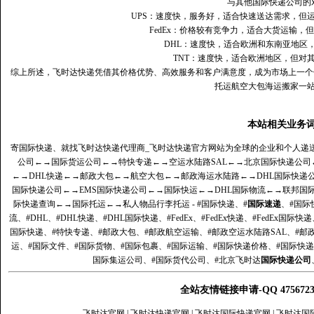
与其他国际快递公司的
UPS：速度快，服务好，适合快速送达需求，但
FedEx：价格较有竞争力，适合大货运输，
DHL：速度快，适合欧洲和东南亚地区
TNT：速度快，适合欧洲地区，但对
综上所述，飞时达快递凭借其价格优势、高效服务和客户满意度，成为市场上一个
托运航空大包海运搬家一
本站相关业务
寄国际快递、就找飞时达快递代理商_飞时达快递官方网站为全球的企业和个人递
公司
←→
国际货运公司
←→
特快专递
←→
空运水陆路SAL
←→
北京国际快递公司
←→
DHL快递
←→
邮政大包
←→
航空大包
←→
邮政海运水陆路
←→
DHL国际快递
国际快递公司
←→
EMS国际快递公司
←→
国际快运
←→
DHL国际物流
←→
联邦国
际快递查询
←→
国际托运
←→
私人物品行李托运
- #国际快递、#
国际速递
、#国际
流、#DHL、#DHL快递、#DHL国际快递、#FedEx、#FedEx快递、#FedEx国际快
国际快递、#特快专递、#邮政大包、#邮政航空运输、#邮政空运水陆路SAL、#邮政
运、#国际文件、#国际货物、#国际包裹、#国际运输、#国际快递价格、#国际快递
国际集运公司、#国际货代公司、#北京飞时达
国际快递公司
全站友情链接申请-QQ 47567
飞时达官网
|
飞时达快递官网
|
飞时达国际快递官网
|
飞时达国