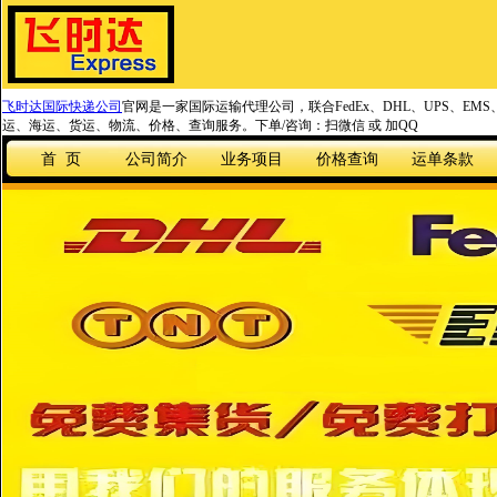
飞时达国际快递公司
官网是一家国际运输代理公司，联合FedEx、DHL、UPS、EM
运、海运、货运、物流、价格、查询服务。下单/咨询：扫微信 或 加QQ
首 页
公司简介
业务项目
价格查询
运单条款