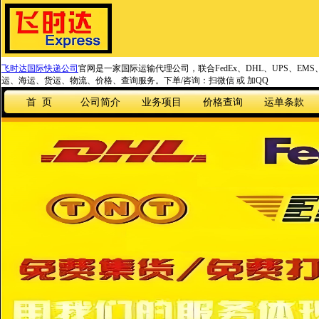
飞时达国际快递公司
官网是一家国际运输代理公司，联合FedEx、DHL、UPS、EM
运、海运、货运、物流、价格、查询服务。下单/咨询：扫微信 或 加QQ
首 页
公司简介
业务项目
价格查询
运单条款