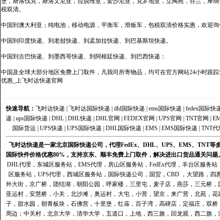
堡，斯洛伐克，斯洛文尼亚，拉脱维亚，爱沙尼亚，克罗地亚，立陶宛，芬兰，摩纳
税双清。
中国到澳大利亚；纯电池，移动电源，平衡车，滑板车，包税双清价格实惠，欢迎询
中国到印度快递、到老挝快递、到孟加拉快递、到巴基斯坦快递。
中国到古巴快递、到墨西哥快递、到阿根廷快递、到巴西快递：
中国及全球大部分地区免费上门取件，凡我司所寄物品，均可在官方网站24小时跟踪查
优惠_上飞时达快递官网
快速导航：
飞时达快递
|
飞时达国际快递
|
dhl国际快递
|
ems国际快递
|
fedex国际快
递
|
ups国际快递
|
DHL
|
DHL快递
|
DHL官网
|
FEDEX官网
|
UPS官网
|
TNT官网
|
E
国际货运
|
UPS快递
|
UPS国际快递
|
DHL国际快递
|
EMS
|
EMS国际快递
|
TNT代
飞时达快递是一家北京国际快递公司，代理FedEx、DHL、UPS、EMS、TN
国际快件价格优惠80%，支持京东、顺丰免费上门取件，解决进出口货品通关问题
DHL代理
，
东城区服务站
，
EMS代理
，
房山区服务站
，
FedEx代理
，
丰台区服务站
区服务站
，
UPS代理
，
西城区服务站
，
国际快递公司
，国贸，CBD ，大望路，
外大街，京广桥，团结湖，朝阳公园，呼家楼，三里屯，麦子店，燕莎，三元桥，
亚运村，安慧桥，小关，北沙滩，奥运村，大屯，小营，望京，来广营，北苑，花
子，甜水园，朝青板块，石佛营，十里堡，红庙，百子湾，高碑店，定福庄，双桥
周边；中关村，北京大学，清华大学，五道口，上地，西三旗，回龙观，西二旗，