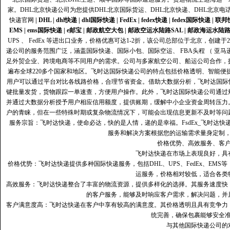
家。DHL北京快递公司为您提供DHL北京国际货运、DHL北京快递、DHL北京电
快递官网
|
DHL
|
dhl快递
|
dhl国际快递
|
FedEx
|
fedex快递
|
fedex国际快递
|
联邦
EMS
|
ems国际快递
|
e邮宝
|
邮政航空大包
|
邮政空运水陆路SAL
|
邮政海运水陆
UPS 、 FedEx 等进出口业务，价格优惠可达1-2折，该公司总部位于北京，创
递公司的服务范围广泛，涵盖国际快递、国际小包、国际空运、 FBA头程 （ 亚
足外贸企业、跨境电商等不同用户的需求。公司与多家航空公司、船运公司合作，
遍布全球220多个国家和地区。飞时达国际快递公司的特点包括价格透明、智能
用户可以通过平台对比各线路价格，合理节省资金。借助大数据分析，飞时达国际
键批量发货，货物跟踪一单速查，方便用户操作。此外，飞时达国际快递公司通过
并通过大数据分析授予用户相应信用额度，提供账期，缓解中小企业资金周转压力
户的青睐，但在一些特殊时期或复杂物流情况下，可能会出现信息更新不及时等问
服务宗旨：飞时达快递，使命必达，快的是人情，递的是幸福。FsdEx_飞时达
服务和解决方案根据您的运输需求量身定制
价格优势、高效服务、客
飞时达快递在市场上表现良好，具
价格优势：飞时达快递提供多种国际快递服务，包括DHL、UPS、FedEx、EM
运服务，价格相对较低，适合各类
高效服务：飞时达快递整合了丰富的物流资源，提供多样化的选择。其服务速度快
的客户服务，能够及时响应客户需求，解决问题，并
客户满意度高‌：飞时达快递在客户中享有较高的满意度。其价格透明且具有竞争
统完善，确保包裹能够安全
与其他国际快递公司的