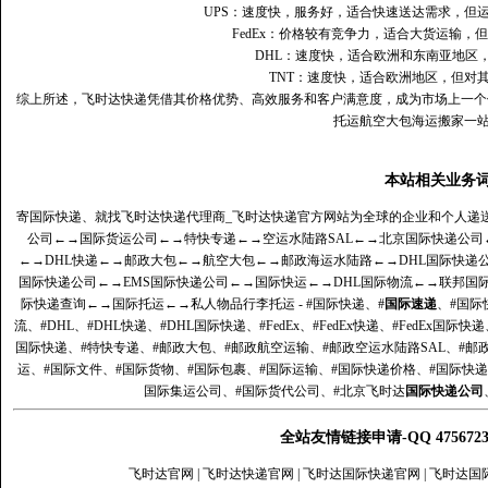
UPS：速度快，服务好，适合快速送达需求，但
FedEx：价格较有竞争力，适合大货运输，
DHL：速度快，适合欧洲和东南亚地区
TNT：速度快，适合欧洲地区，但对
综上所述，飞时达快递凭借其价格优势、高效服务和客户满意度，成为市场上一个
托运航空大包海运搬家一
本站相关业务
寄国际快递、就找飞时达快递代理商_飞时达快递官方网站为全球的企业和个人递
公司
←→
国际货运公司
←→
特快专递
←→
空运水陆路SAL
←→
北京国际快递公司
←→
DHL快递
←→
邮政大包
←→
航空大包
←→
邮政海运水陆路
←→
DHL国际快递
国际快递公司
←→
EMS国际快递公司
←→
国际快运
←→
DHL国际物流
←→
联邦国
际快递查询
←→
国际托运
←→
私人物品行李托运
- #国际快递、#
国际速递
、#国际
流、#DHL、#DHL快递、#DHL国际快递、#FedEx、#FedEx快递、#FedEx国际快
国际快递、#特快专递、#邮政大包、#邮政航空运输、#邮政空运水陆路SAL、#邮政
运、#国际文件、#国际货物、#国际包裹、#国际运输、#国际快递价格、#国际快递
国际集运公司、#国际货代公司、#北京飞时达
国际快递公司
全站友情链接申请-QQ 47567
飞时达官网
|
飞时达快递官网
|
飞时达国际快递官网
|
飞时达国