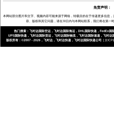
免责声明：
本网站部分图片和文字、视频内容可能来源于网络，转载目的在于传递更多信息，
容、版权和其它问题，请在30日内与本网站联系，我们将在第一
热门搜索：
飞时达国际空运
，
飞时达国际海运
，
DHL国际快递
，
FedEx国
UPS国际快递
，
飞时达国际货运
，
飞时达国际物流
，
飞时达国际速递
，
飞时达
版权所有：©2007 - 2026，
飞时达
，
飞时达快递
，
飞时达国际快递公司
[ 京ICP