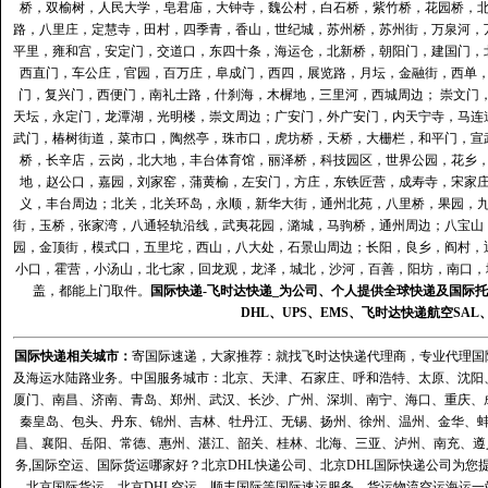
桥，双榆树，人民大学，皂君庙，大钟寺，魏公村，白石桥，紫竹桥，花园桥，
路，八里庄，定慧寺，田村，四季青，香山，世纪城，苏州桥，苏州街，万泉河，
平里，雍和宫，安定门，交道口，东四十条，海运仓，北新桥，朝阳门，建国门，
西直门，车公庄，官园，百万庄，阜成门，西四，展览路，月坛，金融街，西单
门，复兴门，西便门，南礼士路，什刹海，木樨地，三里河，西城周边； 崇文门
天坛，永定门，龙潭湖，光明楼，崇文周边；广安门，外广安门，内天宁寺，马连
武门，椿树街道，菜市口，陶然亭，珠市口，虎坊桥，天桥，大栅栏，和平门，宣
桥，长辛店，云岗，北大地，丰台体育馆，丽泽桥，科技园区，世界公园，花乡
地，赵公口，嘉园，刘家窑，蒲黄榆，左安门，方庄，东铁匠营，成寿寺，宋家
义，丰台周边；北关，北关环岛，永顺，新华大街，通州北苑，八里桥，果园，
街，玉桥，张家湾，八通轻轨沿线，武夷花园，潞城，马驹桥，通州周边；八宝山
园，金顶街，模式口，五里坨，西山，八大处，石景山周边；长阳，良乡，阎村，
小口，霍营，小汤山，北七家，回龙观，龙泽，城北，沙河，百善，阳坊，南口，城
盖，都能上门取件。
国际快递
-
飞时达
快递_为公司、个人提供全球快递及
国际托
DHL
、
UPS
、
EMS
、
飞时达快递
航空
SAL
国际快递
相关城市：
寄国际速递，大家推荐：就找飞时达快递代理商，专业代理国际快递
及海运水陆路业务。中国服务城市：北京、天津、石家庄、呼和浩特、太原、沈阳
厦门、南昌、济南、青岛、郑州、武汉、长沙、广州、深圳、南宁、海口、重庆、
秦皇岛、包头、丹东、锦州、吉林、牡丹江、无锡、扬州、徐州、温州、金华、
昌、襄阳、岳阳、常德、惠州、湛江、韶关、桂林、北海、三亚、泸州、南充、遵
务,国际空运、国际货运哪家好？北京DHL快递公司、北京DHL国际快递公司为您提
北京国际货运、北京DHL空运、顺丰国际等国际速运服务。货运物流空运海运