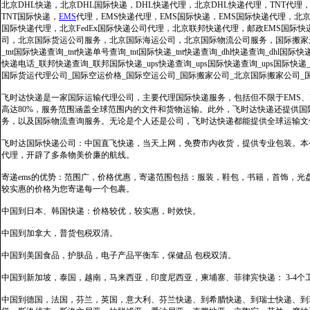
北京DHL快递，北京DHL国际快递，DHL快递代理，北京DHL快递代理，TNT代理
TNT国际快递，
EMS
代理，EMS快递代理，EMS国际快递，EMS国际快递代理，北京FedE
国际快递代理，北京FedEx国际快递公司代理，北京联邦快递代理，邮政EMS国际
司，北京国际货运公司服务，北京国际海运公司，北京国际物流公司服务，国际搬家运输服务
_tnt国际快递查询_tnt快递单号查询_tnt国际快递_tnt快递查询_dhl快递查询_dhl国
快递电话_联邦快递查询_联邦国际快递_ups快递查询_ups国际快递查询_ups国际快递
国际货运代理公司_国际空运价格_国际空运公司_国际搬家公司_北京国际搬家公司_
飞时达快递是一家国际运输代理公司，主要代理国际快递服务，包括但不限于EMS、Fe
高达80%，服务范围涵盖全球范围内的文件和货物运输。此外，飞时达快递还提供
务，以及国际物流查询服务。无论是个人还是公司，飞时达快递都能提供全球运输文
飞时达国际快递公司：中国直飞快递，当天上网，免费市内收货，提供专业包装。本
代理，开辟了多条物美价廉的航线。
寄递ems的优势：范围广，价格优惠，寄递范围包括：服装，鞋包，书籍，首饰，
较实惠的价格为您寄递每一个包裹。
中国到日本、韩国快递：价格较优，较实惠，时效快。
中国到加拿大，普货包税双清。
中国到美国食品，护肤品，电子产品平衡车，保健品 包税双清。
中国到新加坡，泰国，越南，马来西亚，印度尼西亚，柬埔寨、菲律宾快递： 3-4个
中国到德国，法国，芬兰，英国，意大利、芬兰快递、到希腊快递、到瑞士快递、到