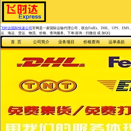
飞时达国际快递公司
官网是一家国际运输代理公司，联合FedEx、DHL、UPS、EM
运、海运、货运、物流、价格、查询服务。下单/咨询：扫微信 或 加QQ
首 页
公司简介
业务项目
价格查询
运单条款