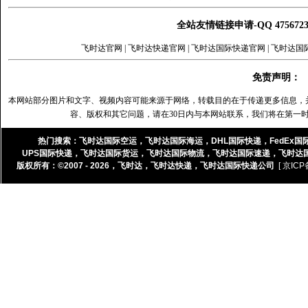
全站友情链接申请-QQ 47567
飞时达官网
|
飞时达快递官网
|
飞时达国际快递官网
|
飞时达国
免责声明：
本网站部分图片和文字、视频内容可能来源于网络，转载目的在于传递更多信息，
容、版权和其它问题，请在30日内与本网站联系，我们将在第一
热门搜索：
飞时达国际空运
，
飞时达国际海运
，
DHL国际快递
，
FedEx国
UPS国际快递
，
飞时达国际货运
，
飞时达国际物流
，
飞时达国际速递
，
飞时达
版权所有：©2007 - 2026，
飞时达
，
飞时达快递
，
飞时达国际快递公司
[ 京ICP