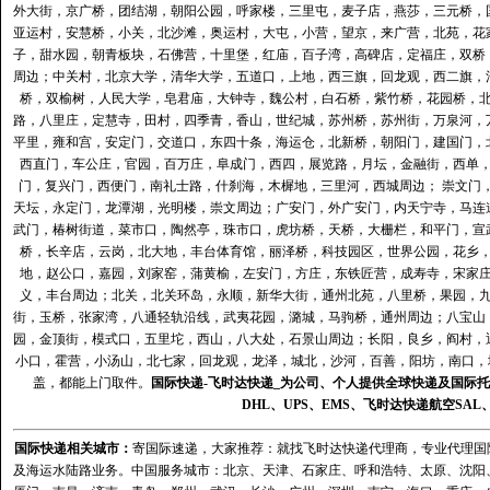
外大街，京广桥，团结湖，朝阳公园，呼家楼，三里屯，麦子店，燕莎，三元桥，
亚运村，安慧桥，小关，北沙滩，奥运村，大屯，小营，望京，来广营，北苑，花
子，甜水园，朝青板块，石佛营，十里堡，红庙，百子湾，高碑店，定福庄，双桥
周边；中关村，北京大学，清华大学，五道口，上地，西三旗，回龙观，西二旗，
桥，双榆树，人民大学，皂君庙，大钟寺，魏公村，白石桥，紫竹桥，花园桥，
路，八里庄，定慧寺，田村，四季青，香山，世纪城，苏州桥，苏州街，万泉河，
平里，雍和宫，安定门，交道口，东四十条，海运仓，北新桥，朝阳门，建国门，
西直门，车公庄，官园，百万庄，阜成门，西四，展览路，月坛，金融街，西单
门，复兴门，西便门，南礼士路，什刹海，木樨地，三里河，西城周边； 崇文门
天坛，永定门，龙潭湖，光明楼，崇文周边；广安门，外广安门，内天宁寺，马连
武门，椿树街道，菜市口，陶然亭，珠市口，虎坊桥，天桥，大栅栏，和平门，宣
桥，长辛店，云岗，北大地，丰台体育馆，丽泽桥，科技园区，世界公园，花乡
地，赵公口，嘉园，刘家窑，蒲黄榆，左安门，方庄，东铁匠营，成寿寺，宋家
义，丰台周边；北关，北关环岛，永顺，新华大街，通州北苑，八里桥，果园，
街，玉桥，张家湾，八通轻轨沿线，武夷花园，潞城，马驹桥，通州周边；八宝山
园，金顶街，模式口，五里坨，西山，八大处，石景山周边；长阳，良乡，阎村，
小口，霍营，小汤山，北七家，回龙观，龙泽，城北，沙河，百善，阳坊，南口，城
盖，都能上门取件。
国际快递
-
飞时达
快递_为公司、个人提供全球快递及
国际托
DHL
、
UPS
、
EMS
、
飞时达快递
航空
SAL
国际快递
相关城市：
寄国际速递，大家推荐：就找飞时达快递代理商，专业代理国际快递
及海运水陆路业务。中国服务城市：北京、天津、石家庄、呼和浩特、太原、沈阳