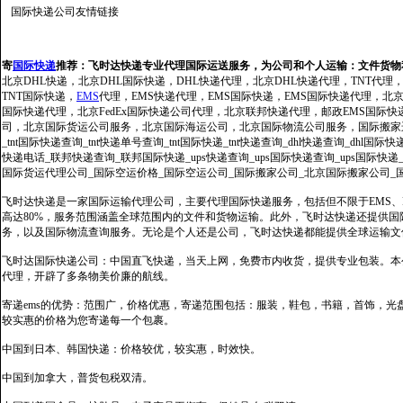
国际快递公司
友情链接
寄
国际快递
推荐：
飞时达快递专业代理国际运送服务，为公司和个人运输：文件货物
北京DHL快递，北京DHL国际快递，DHL快递代理，北京DHL快递代理，TNT代理
TNT国际快递，
EMS
代理，EMS快递代理，EMS国际快递，EMS国际快递代理，北京FedE
国际快递代理，北京FedEx国际快递公司代理，北京联邦快递代理，邮政EMS国际
司，北京国际货运公司服务，北京国际海运公司，北京国际物流公司服务，国际搬家运输服务
_tnt国际快递查询_tnt快递单号查询_tnt国际快递_tnt快递查询_dhl快递查询_dhl国
快递电话_联邦快递查询_联邦国际快递_ups快递查询_ups国际快递查询_ups国际快递
国际货运代理公司_国际空运价格_国际空运公司_国际搬家公司_北京国际搬家公司_
飞时达快递是一家国际运输代理公司，主要代理国际快递服务，包括但不限于EMS、Fe
高达80%，服务范围涵盖全球范围内的文件和货物运输。此外，飞时达快递还提供
务，以及国际物流查询服务。无论是个人还是公司，飞时达快递都能提供全球运输文
飞时达国际快递公司：中国直飞快递，当天上网，免费市内收货，提供专业包装。本
代理，开辟了多条物美价廉的航线。
寄递ems的优势：范围广，价格优惠，寄递范围包括：服装，鞋包，书籍，首饰，
较实惠的价格为您寄递每一个包裹。
中国到日本、韩国快递：价格较优，较实惠，时效快。
中国到加拿大，普货包税双清。