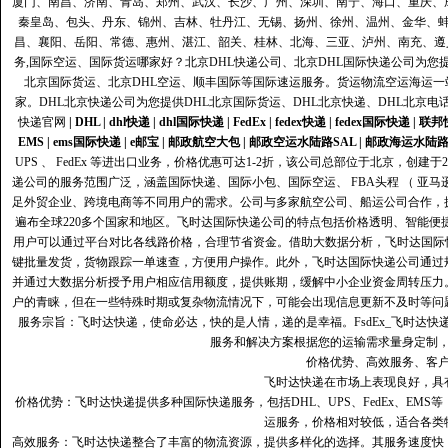
厦门、南昌、济南、青岛、郑州、武汉、长沙、广州、深圳、南宁、海口、重庆、
秦皇岛、包头、丹东、锦州、吉林、牡丹江、无锡、扬州、徐州、温州、金华、
昌、襄阳、岳阳、常德、惠州、湛江、韶关、桂林、北海、三亚、泸州、南充、遵
务,国际空运、国际货运哪家好？北京DHL快递公司、北京DHL国际快递公司为您提
北京国际货运、北京DHL空运、顺丰国际等国际速运服务。货运物流空运海运
家。DHL北京快递公司为您提供DHL北京国际货运、DHL北京快递、DHL北京电
快递官网
|
DHL
|
dhl快递
|
dhl国际快递
|
FedEx
|
fedex快递
|
fedex国际快递
|
联邦
EMS
|
ems国际快递
|
e邮宝
|
邮政航空大包
|
邮政空运水陆路SAL
|
邮政海运水陆
UPS 、 FedEx 等进出口业务，价格优惠可达1-2折，该公司总部位于北京，创
递公司的服务范围广泛，涵盖国际快递、国际小包、国际空运、 FBA头程 （ 亚
足外贸企业、跨境电商等不同用户的需求。公司与多家航空公司、船运公司合作，
遍布全球220多个国家和地区。飞时达国际快递公司的特点包括价格透明、智能
用户可以通过平台对比各线路价格，合理节省资金。借助大数据分析，飞时达国际
键批量发货，货物跟踪一单速查，方便用户操作。此外，飞时达国际快递公司通过
并通过大数据分析授予用户相应信用额度，提供账期，缓解中小企业资金周转压力
户的青睐，但在一些特殊时期或复杂物流情况下，可能会出现信息更新不及时等问
服务宗旨：飞时达快递，使命必达，快的是人情，递的是幸福。FsdEx_飞时达
服务和解决方案根据您的运输需求量身定制
价格优势、高效服务、客
飞时达快递在市场上表现良好，具
价格优势：飞时达快递提供多种国际快递服务，包括DHL、UPS、FedEx、EM
运服务，价格相对较低，适合各类
高效服务：飞时达快递整合了丰富的物流资源，提供多样化的选择。其服务速度快