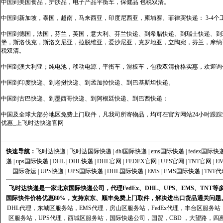
中国到美国食品，护肤品，电子产品平衡车，保健品 包税双清。
中国到新加坡，泰国，越南，马来西亚，印度尼西亚，柬埔寨、菲律宾快递： 3-4个
中国到德国，法国，芬兰，英国，意大利、芬兰快递、到希腊快递、到瑞士快递、到
堡，斯洛伐克，斯洛文尼亚，拉脱维亚，爱沙尼亚，克罗地亚，立陶宛，芬兰，摩纳
税双清。
中国到澳大利亚；纯电池，移动电源，平衡车，滑板车，包税双清价格实惠，欢迎询
中国到印度快递、到老挝快递、到孟加拉快递、到巴基斯坦快递。
中国到古巴快递、到墨西哥快递、到阿根廷快递、到巴西快递：
中国及全球大部分地区免费上门取件，凡我司所寄物品，均可在官方网站24小时跟踪查
优惠_上飞时达快递官网
快速导航：
飞时达快递
|
飞时达国际快递
|
dhl国际快递
|
ems国际快递
|
fedex国际快
递
|
ups国际快递
|
DHL
|
DHL快递
|
DHL官网
|
FEDEX官网
|
UPS官网
|
TNT官网
|
E
国际货运
|
UPS快递
|
UPS国际快递
|
DHL国际快递
|
EMS
|
EMS国际快递
|
TNT代
飞时达快递是一家北京国际快递公司，代理FedEx、DHL、UPS、EMS、TN
国际快件价格优惠80%，支持京东、顺丰免费上门取件，解决进出口货品通关问题
DHL代理
，
东城区服务站
，
EMS代理
，
房山区服务站
，
FedEx代理
，
丰台区服务站
区服务站
，
UPS代理
，
西城区服务站
，
国际快递公司
，国贸，CBD ，大望路，