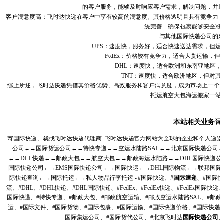
的客户服务，能够及时响应客户需求，解决问题，并
客户满意度高‌：飞时达快递在客户中享有较高的满意度。其价格透明且具有竞争
统完善，确保包裹能够安全
与其他国际快递公司的
UPS：速度快，服务好，适合快速送达需求，但
FedEx：价格较有竞争力，适合大货运输，
DHL：速度快，适合欧洲和东南亚地区
TNT：速度快，适合欧洲地区，但对
综上所述，飞时达快递凭借其价格优势、高效服务和客户满意度，成为市场上一个
托运航空大包海运搬家一
本站相关业务
寄国际快递、就找飞时达快递代理商_飞时达快递官方网站为全球的企业和个人递
公司
←→
国际货运公司
←→
特快专递
←→
空运水陆路SAL
←→
北京国际快递公司
←→
DHL快递
←→
邮政大包
←→
航空大包
←→
邮政海运水陆路
←→
DHL国际快递
国际快递公司
←→
EMS国际快递公司
←→
国际快运
←→
DHL国际物流
←→
联邦国
际快递查询
←→
国际托运
←→
私人物品行李托运
- #国际快递、#
国际速递
、#国际
流、#DHL、#DHL快递、#DHL国际快递、#FedEx、#FedEx快递、#FedEx国际快
国际快递、#特快专递、#邮政大包、#邮政航空运输、#邮政空运水陆路SAL、#邮政
运、#国际文件、#国际货物、#国际包裹、#国际运输、#国际快递价格、#国际快递
国际集运公司、#国际货代公司、#北京飞时达
国际快递公司