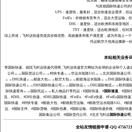
统完善，确保包裹能够安全
与其他国际快递公司的
UPS：速度快，服务好，适合快速送达需求，但
FedEx：价格较有竞争力，适合大货运输，
DHL：速度快，适合欧洲和东南亚地区
TNT：速度快，适合欧洲地区，但对
综上所述，飞时达快递凭借其价格优势、高效服务和客户满意度，成为市场上一个
托运航空大包海运搬家一
本站相关业务
寄国际快递、就找飞时达快递代理商_飞时达快递官方网站为全球的企业和个人递
公司
←→
国际货运公司
←→
特快专递
←→
空运水陆路SAL
←→
北京国际快递公司
←→
DHL快递
←→
邮政大包
←→
航空大包
←→
邮政海运水陆路
←→
DHL国际快递
国际快递公司
←→
EMS国际快递公司
←→
国际快运
←→
DHL国际物流
←→
联邦国
际快递查询
←→
国际托运
←→
私人物品行李托运
- #国际快递、#
国际速递
、#国际
流、#DHL、#DHL快递、#DHL国际快递、#FedEx、#FedEx快递、#FedEx国际快
国际快递、#特快专递、#邮政大包、#邮政航空运输、#邮政空运水陆路SAL、#邮政
运、#国际文件、#国际货物、#国际包裹、#国际运输、#国际快递价格、#国际快递
国际集运公司、#国际货代公司、#北京飞时达
国际快递公司
全站友情链接申请-QQ 47567