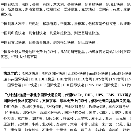
中国到德国，法国，芬兰，英国，意大利、芬兰快递、到希腊快递、到瑞士快递、到
堡，斯洛伐克，斯洛文尼亚，拉脱维亚，爱沙尼亚，克罗地亚，立陶宛，芬兰，摩纳
税双清。
中国到澳大利亚；纯电池，移动电源，平衡车，滑板车，包税双清价格实惠，欢迎询
中国到印度快递、到老挝快递、到孟加拉快递、到巴基斯坦快递。
中国到古巴快递、到墨西哥快递、到阿根廷快递、到巴西快递：
中国及全球大部分地区免费上门取件，凡我司所寄物品，均可在官方网站24小时跟踪查
优惠_上飞时达快递官网
快速导航：
飞时达快递
|
飞时达国际快递
|
dhl国际快递
|
ems国际快递
|
fedex国际快
递
|
ups国际快递
|
DHL
|
DHL快递
|
DHL官网
|
FEDEX官网
|
UPS官网
|
TNT官网
|
E
国际货运
|
UPS快递
|
UPS国际快递
|
DHL国际快递
|
EMS
|
EMS国际快递
|
TNT代
飞时达快递是一家北京国际快递公司，代理FedEx、DHL、UPS、EMS、TN
国际快件价格优惠80%，支持京东、顺丰免费上门取件，解决进出口货品通关问题
DHL代理
，
东城区服务站
，
EMS代理
，
房山区服务站
，
FedEx代理
，
丰台区服务站
区服务站
，
UPS代理
，
西城区服务站
，
国际快递公司
，国贸，CBD ，大望路，
外大街，京广桥，团结湖，朝阳公园，呼家楼，三里屯，麦子店，燕莎，三元桥，
亚运村，安慧桥，小关，北沙滩，奥运村，大屯，小营，望京，来广营，北苑，花
子，甜水园，朝青板块，石佛营，十里堡，红庙，百子湾，高碑店，定福庄，双桥