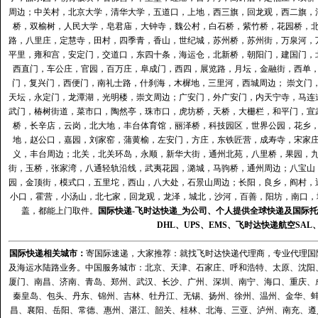
周边；中关村，北京大学，清华大学，五道口，上地，西三旗，回龙观，西二旗，
桥，双榆树，人民大学，皂君庙，大钟寺，魏公村，白石桥，紫竹桥，花园桥，
路，八里庄，定慧寺，田村，四季青，香山，世纪城，苏州桥，苏州街，万泉河，
平里，雍和宫，安定门，交道口，东四十条，海运仓，北新桥，朝阳门，建国门，
西直门，车公庄，官园，百万庄，阜成门，西四，展览路，月坛，金融街，西单
门，复兴门，西便门，南礼士路，什刹海，木樨地，三里河，西城周边； 崇文门
天坛，永定门，龙潭湖，光明楼，崇文周边；广安门，外广安门，内天宁寺，马连
武门，椿树街道，菜市口，陶然亭，珠市口，虎坊桥，天桥，大栅栏，和平门，宣
桥，长辛店，云岗，北大地，丰台体育馆，丽泽桥，科技园区，世界公园，花乡
地，赵公口，嘉园，刘家窑，蒲黄榆，左安门，方庄，东铁匠营，成寿寺，宋家
义，丰台周边；北关，北关环岛，永顺，新华大街，通州北苑，八里桥，果园，
街，玉桥，张家湾，八通轻轨沿线，武夷花园，潞城，马驹桥，通州周边；八宝山
园，金顶街，模式口，五里坨，西山，八大处，石景山周边；长阳，良乡，阎村，
小口，霍营，小汤山，北七家，回龙观，龙泽，城北，沙河，百善，阳坊，南口，城
盖，都能上门取件。
国际快递
-
飞时达
快递_为公司、个人提供全球快递及
国际托
DHL
、
UPS
、
EMS
、
飞时达快递
航空
SAL
国际快递
相关城市：
寄国际速递，大家推荐：就找飞时达快递代理商，专业代理国际快递
及海运水陆路业务。中国服务城市：北京、天津、石家庄、呼和浩特、太原、沈阳
厦门、南昌、济南、青岛、郑州、武汉、长沙、广州、深圳、南宁、海口、重庆、
秦皇岛、包头、丹东、锦州、吉林、牡丹江、无锡、扬州、徐州、温州、金华、
昌、襄阳、岳阳、常德、惠州、湛江、韶关、桂林、北海、三亚、泸州、南充、遵