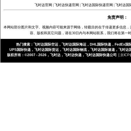
飞时达官网
|
飞时达快递官网
|
飞时达国际快递官网
|
飞时达国
免责声明：
本网站部分图片和文字、视频内容可能来源于网络，转载目的在于传递更多信息，
容、版权和其它问题，请在30日内与本网站联系，我们将在第一
热门搜索：
飞时达国际空运
，
飞时达国际海运
，
DHL国际快递
，
FedEx国
UPS国际快递
，
飞时达国际货运
，
飞时达国际物流
，
飞时达国际速递
，
飞时达
版权所有：©2007 - 2026，
飞时达
，
飞时达快递
，
飞时达国际快递公司
[ 京ICP