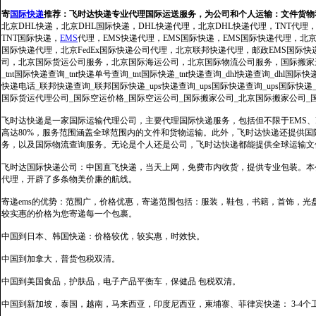
寄
国际快递
推荐：
飞时达快递专业代理国际运送服务，为公司和个人运输：文件货物
北京DHL快递，北京DHL国际快递，DHL快递代理，北京DHL快递代理，TNT代理
TNT国际快递，
EMS
代理，EMS快递代理，EMS国际快递，EMS国际快递代理，北京FedE
国际快递代理，北京FedEx国际快递公司代理，北京联邦快递代理，邮政EMS国际
司，北京国际货运公司服务，北京国际海运公司，北京国际物流公司服务，国际搬家运输服务
_tnt国际快递查询_tnt快递单号查询_tnt国际快递_tnt快递查询_dhl快递查询_dhl国
快递电话_联邦快递查询_联邦国际快递_ups快递查询_ups国际快递查询_ups国际快递
国际货运代理公司_国际空运价格_国际空运公司_国际搬家公司_北京国际搬家公司_
飞时达快递是一家国际运输代理公司，主要代理国际快递服务，包括但不限于EMS、Fe
高达80%，服务范围涵盖全球范围内的文件和货物运输。此外，飞时达快递还提供
务，以及国际物流查询服务。无论是个人还是公司，飞时达快递都能提供全球运输文
飞时达国际快递公司：中国直飞快递，当天上网，免费市内收货，提供专业包装。本
代理，开辟了多条物美价廉的航线。
寄递ems的优势：范围广，价格优惠，寄递范围包括：服装，鞋包，书籍，首饰，
较实惠的价格为您寄递每一个包裹。
中国到日本、韩国快递：价格较优，较实惠，时效快。
中国到加拿大，普货包税双清。
中国到美国食品，护肤品，电子产品平衡车，保健品 包税双清。
中国到新加坡，泰国，越南，马来西亚，印度尼西亚，柬埔寨、菲律宾快递： 3-4个