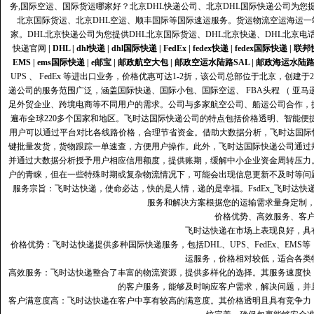
务,国际空运、国际货运哪家好？北京DHL快递公司、北京DHL国际快递公司为您提
北京国际货运、北京DHL空运、顺丰国际等国际速运服务。货运物流空运海运
家。DHL北京快递公司为您提供DHL北京国际货运、DHL北京快递、DHL北京电
快递官网
|
DHL
|
dhl快递
|
dhl国际快递
|
FedEx
|
fedex快递
|
fedex国际快递
|
联邦
EMS
|
ems国际快递
|
e邮宝
|
邮政航空大包
|
邮政空运水陆路SAL
|
邮政海运水陆
UPS 、 FedEx 等进出口业务，价格优惠可达1-2折，该公司总部位于北京，创
递公司的服务范围广泛，涵盖国际快递、国际小包、国际空运、 FBA头程 （ 亚
足外贸企业、跨境电商等不同用户的需求。公司与多家航空公司、船运公司合作，
遍布全球220多个国家和地区。飞时达国际快递公司的特点包括价格透明、智能
用户可以通过平台对比各线路价格，合理节省资金。借助大数据分析，飞时达国际
键批量发货，货物跟踪一单速查，方便用户操作。此外，飞时达国际快递公司通过
并通过大数据分析授予用户相应信用额度，提供账期，缓解中小企业资金周转压力
户的青睐，但在一些特殊时期或复杂物流情况下，可能会出现信息更新不及时等问
服务宗旨：飞时达快递，使命必达，快的是人情，递的是幸福。FsdEx_飞时达
服务和解决方案根据您的运输需求量身定制
价格优势、高效服务、客
飞时达快递在市场上表现良好，具
价格优势：飞时达快递提供多种国际快递服务，包括DHL、UPS、FedEx、EM
运服务，价格相对较低，适合各类
高效服务：飞时达快递整合了丰富的物流资源，提供多样化的选择。其服务速度快
的客户服务，能够及时响应客户需求，解决问题，并
客户满意度高‌：飞时达快递在客户中享有较高的满意度。其价格透明且具有竞争