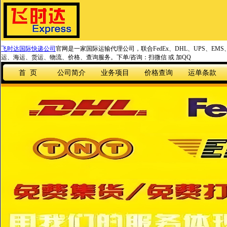
飞时达国际快递公司
官网是一家国际运输代理公司，联合FedEx、DHL、UPS、EM
运、海运、货运、物流、价格、查询服务。下单/咨询：扫微信 或 加QQ
首 页
公司简介
业务项目
价格查询
运单条款