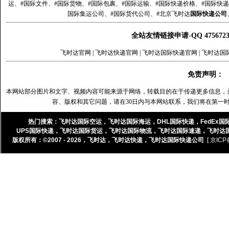
运、#国际文件、#国际货物、#国际包裹、#国际运输、#国际快递价格、#国际快递
国际集运公司、#国际货代公司、#北京飞时达
国际快递公司
全站友情链接申请-QQ 47567
飞时达官网
|
飞时达快递官网
|
飞时达国际快递官网
|
飞时达国
免责声明：
本网站部分图片和文字、视频内容可能来源于网络，转载目的在于传递更多信息，
容、版权和其它问题，请在30日内与本网站联系，我们将在第一
热门搜索：
飞时达国际空运
，
飞时达国际海运
，
DHL国际快递
，
FedEx国
UPS国际快递
，
飞时达国际货运
，
飞时达国际物流
，
飞时达国际速递
，
飞时达
版权所有：©2007 - 2026，
飞时达
，
飞时达快递
，
飞时达国际快递公司
[ 京ICP