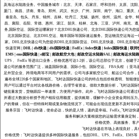
及海运水陆路业务。中国服务城市：北京、天津、石家庄、呼和浩特、太原、沈阳
厦门、南昌、济南、青岛、郑州、武汉、长沙、广州、深圳、南宁、海口、重庆、
秦皇岛、包头、丹东、锦州、吉林、牡丹江、无锡、扬州、徐州、温州、金华、
昌、襄阳、岳阳、常德、惠州、湛江、韶关、桂林、北海、三亚、泸州、南充、遵
务,国际空运、国际货运哪家好？北京DHL快递公司、北京DHL国际快递公司为您提
北京国际货运、北京DHL空运、顺丰国际等国际速运服务。货运物流空运海运
家。DHL北京快递公司为您提供DHL北京国际货运、DHL北京快递、DHL北京电
快递官网
|
DHL
|
dhl快递
|
dhl国际快递
|
FedEx
|
fedex快递
|
fedex国际快递
|
联邦
EMS
|
ems国际快递
|
e邮宝
|
邮政航空大包
|
邮政空运水陆路SAL
|
邮政海运水陆
UPS 、 FedEx 等进出口业务，价格优惠可达1-2折，该公司总部位于北京，创
递公司的服务范围广泛，涵盖国际快递、国际小包、国际空运、 FBA头程 （ 亚
足外贸企业、跨境电商等不同用户的需求。公司与多家航空公司、船运公司合作，
遍布全球220多个国家和地区。飞时达国际快递公司的特点包括价格透明、智能
用户可以通过平台对比各线路价格，合理节省资金。借助大数据分析，飞时达国际
键批量发货，货物跟踪一单速查，方便用户操作。此外，飞时达国际快递公司通过
并通过大数据分析授予用户相应信用额度，提供账期，缓解中小企业资金周转压力
户的青睐，但在一些特殊时期或复杂物流情况下，可能会出现信息更新不及时等问
服务宗旨：飞时达快递，使命必达，快的是人情，递的是幸福。FsdEx_飞时达
服务和解决方案根据您的运输需求量身定制
价格优势、高效服务、客
飞时达快递在市场上表现良好，具
价格优势：飞时达快递提供多种国际快递服务，包括DHL、UPS、FedEx、EM