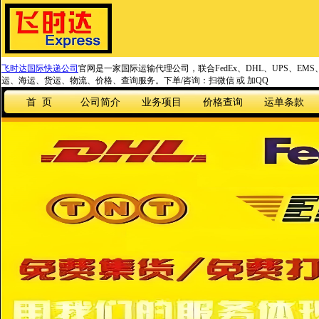
飞时达国际快递公司
官网是一家国际运输代理公司，联合FedEx、DHL、UPS、EM
运、海运、货运、物流、价格、查询服务。下单/咨询：扫微信 或 加QQ
首 页
公司简介
业务项目
价格查询
运单条款