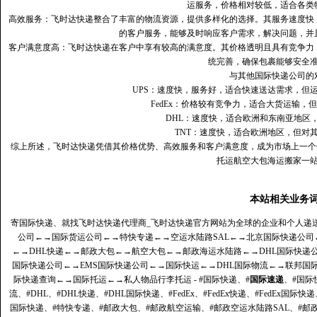
运服务，价格相对较低，适合各类
高效服务：飞时达快递整合了丰富的物流资源，提供多样化的选择。其服务速度快
的客户服务，能够及时响应客户需求，解决问题，并
客户满意度高‌：飞时达快递在客户中享有较高的满意度。其价格透明且具有竞争
统完善，确保包裹能够安全
与其他国际快递公司的
UPS：速度快，服务好，适合快速送达需求，但
FedEx：价格较有竞争力，适合大货运输，
DHL：速度快，适合欧洲和东南亚地区
TNT：速度快，适合欧洲地区，但对
综上所述，飞时达快递凭借其价格优势、高效服务和客户满意度，成为市场上一个
托运航空大包海运搬家一
本站相关业务
寄国际快递、就找飞时达快递代理商_飞时达快递官方网站为全球的企业和个人递
公司
←→
国际货运公司
←→
特快专递
←→
空运水陆路SAL
←→
北京国际快递公司
←→
DHL快递
←→
邮政大包
←→
航空大包
←→
邮政海运水陆路
←→
DHL国际快递
国际快递公司
←→
EMS国际快递公司
←→
国际快运
←→
DHL国际物流
←→
联邦国
际快递查询
←→
国际托运
←→
私人物品行李托运
- #国际快递、#
国际速递
、#国际
流、#DHL、#DHL快递、#DHL国际快递、#FedEx、#FedEx快递、#FedEx国际快
国际快递、#特快专递、#邮政大包、#邮政航空运输、#邮政空运水陆路SAL、#邮政