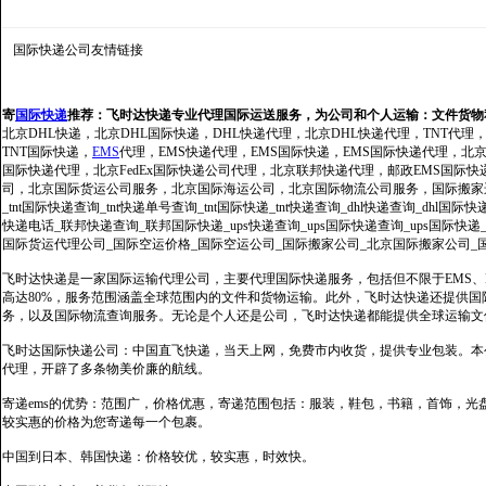
国际快递公司
友情链接
寄
国际快递
推荐：
飞时达快递专业代理国际运送服务，为公司和个人运输：文件货物
北京DHL快递，北京DHL国际快递，DHL快递代理，北京DHL快递代理，TNT代理
TNT国际快递，
EMS
代理，EMS快递代理，EMS国际快递，EMS国际快递代理，北京FedE
国际快递代理，北京FedEx国际快递公司代理，北京联邦快递代理，邮政EMS国际
司，北京国际货运公司服务，北京国际海运公司，北京国际物流公司服务，国际搬家运输服务
_tnt国际快递查询_tnt快递单号查询_tnt国际快递_tnt快递查询_dhl快递查询_dhl国
快递电话_联邦快递查询_联邦国际快递_ups快递查询_ups国际快递查询_ups国际快递
国际货运代理公司_国际空运价格_国际空运公司_国际搬家公司_北京国际搬家公司_
飞时达快递是一家国际运输代理公司，主要代理国际快递服务，包括但不限于EMS、Fe
高达80%，服务范围涵盖全球范围内的文件和货物运输。此外，飞时达快递还提供
务，以及国际物流查询服务。无论是个人还是公司，飞时达快递都能提供全球运输文
飞时达国际快递公司：中国直飞快递，当天上网，免费市内收货，提供专业包装。本
代理，开辟了多条物美价廉的航线。
寄递ems的优势：范围广，价格优惠，寄递范围包括：服装，鞋包，书籍，首饰，
较实惠的价格为您寄递每一个包裹。
中国到日本、韩国快递：价格较优，较实惠，时效快。