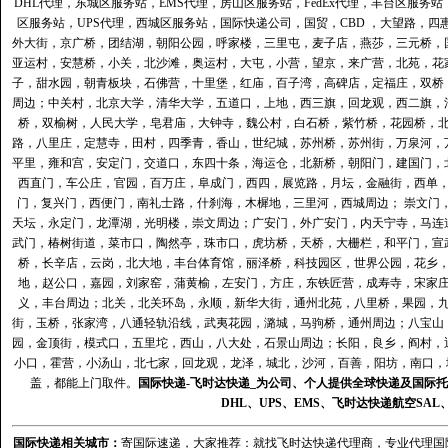
DHL代理
，
东城区服务站
，
EMS代理
，
房山区服务站
，
FedEx代理
，
丰台区服务站
区服务站
，
UPS代理
，
西城区服务站
，
国际快递公司
，国贸，CBD ，大望路，
外大街，京广桥，团结湖，朝阳公园，呼家楼，三里屯，麦子店，燕莎，三元桥，
亚运村，安慧桥，小关，北沙滩，奥运村，大屯，小营，望京，来广营，北苑，花
子，甜水园，朝青板块，石佛营，十里堡，红庙，百子湾，高碑店，定福庄，双桥
周边；中关村，北京大学，清华大学，五道口，上地，西三旗，回龙观，西二旗，
桥，双榆树，人民大学，皂君庙，大钟寺，魏公村，白石桥，紫竹桥，花园桥，
路，八里庄，定慧寺，田村，四季青，香山，世纪城，苏州桥，苏州街，万泉河，
平里，雍和宫，安定门，交道口，东四十条，海运仓，北新桥，朝阳门，建国门，
西直门，车公庄，官园，百万庄，阜成门，西四，展览路，月坛，金融街，西单
门，复兴门，西便门，南礼士路，什刹海，木樨地，三里河，西城周边； 崇文门
天坛，永定门，龙潭湖，光明楼，崇文周边；广安门，外广安门，内天宁寺，马连
武门，椿树街道，菜市口，陶然亭，珠市口，虎坊桥，天桥，大栅栏，和平门，宣
桥，长辛店，云岗，北大地，丰台体育馆，丽泽桥，科技园区，世界公园，花乡
地，赵公口，嘉园，刘家窑，蒲黄榆，左安门，方庄，东铁匠营，成寿寺，宋家
义，丰台周边；北关，北关环岛，永顺，新华大街，通州北苑，八里桥，果园，
街，玉桥，张家湾，八通轻轨沿线，武夷花园，潞城，马驹桥，通州周边；八宝山
园，金顶街，模式口，五里坨，西山，八大处，石景山周边；长阳，良乡，阎村，
小口，霍营，小汤山，北七家，回龙观，龙泽，城北，沙河，百善，阳坊，南口，城
盖，都能上门取件。
国际快递
-
飞时达
快递_为公司、个人提供全球快递及
国际托
DHL
、
UPS
、
EMS
、
飞时达快递
航空
SAL
国际快递
相关城市：
寄国际速递，大家推荐：就找飞时达快递代理商，专业代理国际快递