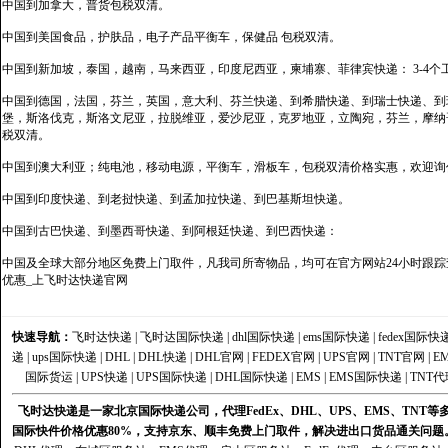
中国到加拿大，普货包税双清。
中国到美国食品，护肤品，电子产品平衡车，保健品 包税双清。
中国到新加坡，泰国，越南，马来西亚，印度尼西亚，柬埔寨、菲律宾快递： 3-4个
中国到德国，法国，芬兰，英国，意大利、芬兰快递、到希腊快递、到瑞士快递、到
堡，斯洛伐克，斯洛文尼亚，拉脱维亚，爱沙尼亚，克罗地亚，立陶宛，芬兰，摩纳
税双清。
中国到澳大利亚；纯电池，移动电源，平衡车，滑板车，包税双清价格实惠，欢迎询
中国到印度快递、到老挝快递、到孟加拉快递、到巴基斯坦快递。
中国到古巴快递、到墨西哥快递、到阿根廷快递、到巴西快递：
中国及全球大部分地区免费上门取件，凡我司所寄物品，均可在官方网站24小时跟踪查
优惠_上飞时达快递官网
快速导航：
飞时达快递
|
飞时达国际快递
|
dhl国际快递
|
ems国际快递
|
fedex国际快
递
|
ups国际快递
|
DHL
|
DHL快递
|
DHL官网
|
FEDEX官网
|
UPS官网
|
TNT官网
|
E
国际货运
|
UPS快递
|
UPS国际快递
|
DHL国际快递
|
EMS
|
EMS国际快递
|
TNT代
飞时达快递是一家北京国际快递公司，代理FedEx、DHL、UPS、EMS、TN
国际快件价格优惠80%，支持京东、顺丰免费上门取件，解决进出口货品通关问题