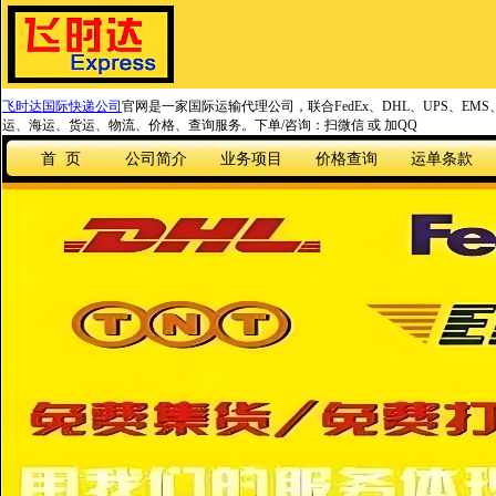
飞时达国际快递公司
官网是一家国际运输代理公司，联合FedEx、DHL、UPS、EM
运、海运、货运、物流、价格、查询服务。下单/咨询：扫微信 或 加QQ
首 页
公司简介
业务项目
价格查询
运单条款