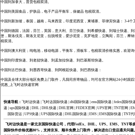
中国到加拿大，普货包税双清。
中国到美国食品，护肤品，电子产品平衡车，保健品 包税双清。
中国到新加坡，泰国，越南，马来西亚，印度尼西亚，柬埔寨、菲律宾快递： 3-4个
中国到德国，法国，芬兰，英国，意大利、芬兰快递、到希腊快递、到瑞士快递、到
堡，斯洛伐克，斯洛文尼亚，拉脱维亚，爱沙尼亚，克罗地亚，立陶宛，芬兰，摩纳
税双清。
中国到澳大利亚；纯电池，移动电源，平衡车，滑板车，包税双清价格实惠，欢迎询
中国到印度快递、到老挝快递、到孟加拉快递、到巴基斯坦快递。
中国到古巴快递、到墨西哥快递、到阿根廷快递、到巴西快递：
中国及全球大部分地区免费上门取件，凡我司所寄物品，均可在官方网站24小时跟踪查
优惠_上飞时达快递官网
快速导航：
飞时达快递
|
飞时达国际快递
|
dhl国际快递
|
ems国际快递
|
fedex国际快
递
|
ups国际快递
|
DHL
|
DHL快递
|
DHL官网
|
FEDEX官网
|
UPS官网
|
TNT官网
|
E
国际货运
|
UPS快递
|
UPS国际快递
|
DHL国际快递
|
EMS
|
EMS国际快递
|
TNT代
飞时达快递是一家北京国际快递公司，代理FedEx、DHL、UPS、EMS、TN
国际快件价格优惠80%，支持京东、顺丰免费上门取件，解决进出口货品通关问题