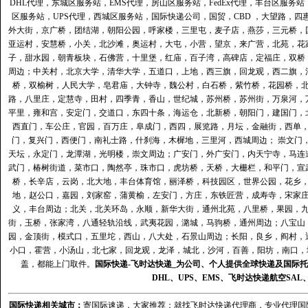
DHL代理
，
东城区服务站
，
EMS代理
，
房山区服务站
，
FedEx代理
，
丰台区服务站
区服务站
，
UPS代理
，
西城区服务站
，
国际快递公司
，国贸，CBD ，大望路，
外大街，京广桥，团结湖，朝阳公园，呼家楼，三里屯，麦子店，燕莎，三元桥，
亚运村，安慧桥，小关，北沙滩，奥运村，大屯，小营，望京，来广营，北苑，花
子，甜水园，朝青板块，石佛营，十里堡，红庙，百子湾，高碑店，定福庄，双桥
周边；中关村，北京大学，清华大学，五道口，上地，西三旗，回龙观，西二旗，
桥，双榆树，人民大学，皂君庙，大钟寺，魏公村，白石桥，紫竹桥，花园桥，
路，八里庄，定慧寺，田村，四季青，香山，世纪城，苏州桥，苏州街，万泉河，
平里，雍和宫，安定门，交道口，东四十条，海运仓，北新桥，朝阳门，建国门，
西直门，车公庄，官园，百万庄，阜成门，西四，展览路，月坛，金融街，西单
门，复兴门，西便门，南礼士路，什刹海，木樨地，三里河，西城周边； 崇文门
天坛，永定门，龙潭湖，光明楼，崇文周边；广安门，外广安门，内天宁寺，马连
武门，椿树街道，菜市口，陶然亭，珠市口，虎坊桥，天桥，大栅栏，和平门，宣
桥，长辛店，云岗，北大地，丰台体育馆，丽泽桥，科技园区，世界公园，花乡
地，赵公口，嘉园，刘家窑，蒲黄榆，左安门，方庄，东铁匠营，成寿寺，宋家
义，丰台周边；北关，北关环岛，永顺，新华大街，通州北苑，八里桥，果园，
街，玉桥，张家湾，八通轻轨沿线，武夷花园，潞城，马驹桥，通州周边；八宝山
园，金顶街，模式口，五里坨，西山，八大处，石景山周边；长阳，良乡，阎村，
小口，霍营，小汤山，北七家，回龙观，龙泽，城北，沙河，百善，阳坊，南口，城
盖，都能上门取件。
国际快递
-
飞时达
快递_为公司、个人提供全球快递及
国际托
DHL
、
UPS
、
EMS
、
飞时达快递
航空
SAL
国际快递
相关城市：
寄国际速递，大家推荐：就找飞时达快递代理商，专业代理国际快递