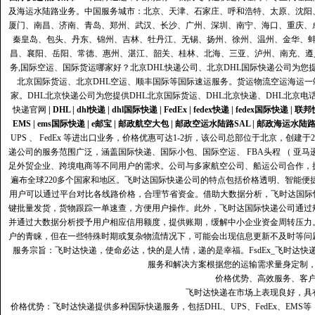
及海运水陆路业务。中国服务城市：北京、天津、石家庄、呼和浩特、太原、沈阳
厦门、南昌、济南、青岛、郑州、武汉、长沙、广州、深圳、南宁、海口、重庆、
秦皇岛、包头、丹东、锦州、吉林、牡丹江、无锡、扬州、徐州、温州、金华、
昌、襄阳、岳阳、常德、惠州、湛江、韶关、桂林、北海、三亚、泸州、南充、遵
务,国际空运、国际货运哪家好？北京DHL快递公司、北京DHL国际快递公司为您提
北京国际货运、北京DHL空运、顺丰国际等国际速运服务。货运物流空运海运
家。DHL北京快递公司为您提供DHL北京国际货运、DHL北京快递、DHL北京电
快递官网
|
DHL
|
dhl快递
|
dhl国际快递
|
FedEx
|
fedex快递
|
fedex国际快递
|
联邦
EMS
|
ems国际快递
|
e邮宝
|
邮政航空大包
|
邮政空运水陆路SAL
|
邮政海运水陆
UPS 、 FedEx 等进出口业务，价格优惠可达1-2折，该公司总部位于北京，创
递公司的服务范围广泛，涵盖国际快递、国际小包、国际空运、 FBA头程 （ 亚
足外贸企业、跨境电商等不同用户的需求。公司与多家航空公司、船运公司合作，
遍布全球220多个国家和地区。飞时达国际快递公司的特点包括价格透明、智能
用户可以通过平台对比各线路价格，合理节省资金。借助大数据分析，飞时达国际
键批量发货，货物跟踪一单速查，方便用户操作。此外，飞时达国际快递公司通过
并通过大数据分析授予用户相应信用额度，提供账期，缓解中小企业资金周转压力
户的青睐，但在一些特殊时期或复杂物流情况下，可能会出现信息更新不及时等问
服务宗旨：飞时达快递，使命必达，快的是人情，递的是幸福。FsdEx_飞时达
服务和解决方案根据您的运输需求量身定制
价格优势、高效服务、客
飞时达快递在市场上表现良好，具
价格优势：飞时达快递提供多种国际快递服务，包括DHL、UPS、FedEx、EM