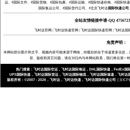
运、#国际文件、#国际货物、#国际包裹、#国际运输、#国际快递价格、#国际快递
国际集运公司、#国际货代公司、#北京飞时达
国际快递公司
全站友情链接申请-QQ 47567
飞时达官网
|
飞时达快递官网
|
飞时达国际快递官网
|
飞时达国
免责声明：
本网站部分图片和文字、视频内容可能来源于网络，转载目的在于传递更多信息，
容、版权和其它问题，请在30日内与本网站联系，我们将在第一
热门搜索：
飞时达国际空运
，
飞时达国际海运
，
DHL国际快递
，
FedEx国
UPS国际快递
，
飞时达国际货运
，
飞时达国际物流
，
飞时达国际速递
，
飞时达
版权所有：©2007 - 2026，
飞时达
，
飞时达快递
，
飞时达国际快递公司
[ 京ICP