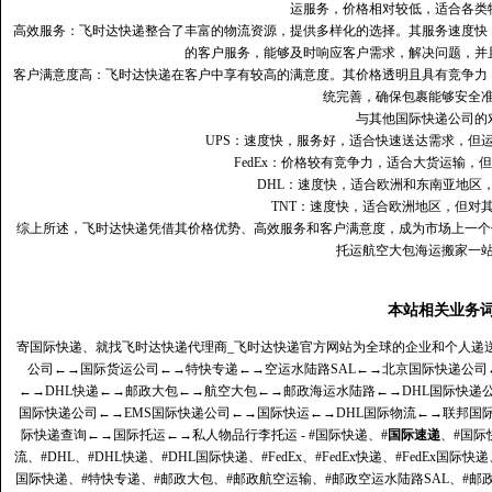
运服务，价格相对较低，适合各类
高效服务：飞时达快递整合了丰富的物流资源，提供多样化的选择。其服务速度快
的客户服务，能够及时响应客户需求，解决问题，并
客户满意度高‌：飞时达快递在客户中享有较高的满意度。其价格透明且具有竞争
统完善，确保包裹能够安全
与其他国际快递公司的
UPS：速度快，服务好，适合快速送达需求，但
FedEx：价格较有竞争力，适合大货运输，
DHL：速度快，适合欧洲和东南亚地区
TNT：速度快，适合欧洲地区，但对
综上所述，飞时达快递凭借其价格优势、高效服务和客户满意度，成为市场上一个
托运航空大包海运搬家一
本站相关业务
寄国际快递、就找飞时达快递代理商_飞时达快递官方网站为全球的企业和个人递
公司
←→
国际货运公司
←→
特快专递
←→
空运水陆路SAL
←→
北京国际快递公司
←→
DHL快递
←→
邮政大包
←→
航空大包
←→
邮政海运水陆路
←→
DHL国际快递
国际快递公司
←→
EMS国际快递公司
←→
国际快运
←→
DHL国际物流
←→
联邦国
际快递查询
←→
国际托运
←→
私人物品行李托运
- #国际快递、#
国际速递
、#国际
流、#DHL、#DHL快递、#DHL国际快递、#FedEx、#FedEx快递、#FedEx国际快
国际快递、#特快专递、#邮政大包、#邮政航空运输、#邮政空运水陆路SAL、#邮政