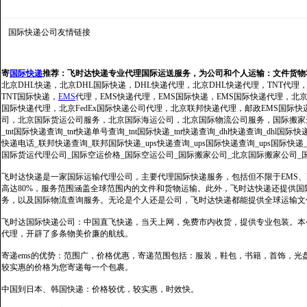
国际快递公司
友情链接
寄
国际快递
推荐：
飞时达快递专业代理国际运送服务，为公司和个人运输：文件货物
北京DHL快递，北京DHL国际快递，DHL快递代理，北京DHL快递代理，TNT代理
TNT国际快递，
EMS
代理，EMS快递代理，EMS国际快递，EMS国际快递代理，北京FedE
国际快递代理，北京FedEx国际快递公司代理，北京联邦快递代理，邮政EMS国际
司，北京国际货运公司服务，北京国际海运公司，北京国际物流公司服务，国际搬家运输服务
_tnt国际快递查询_tnt快递单号查询_tnt国际快递_tnt快递查询_dhl快递查询_dhl国
快递电话_联邦快递查询_联邦国际快递_ups快递查询_ups国际快递查询_ups国际快递
国际货运代理公司_国际空运价格_国际空运公司_国际搬家公司_北京国际搬家公司_
飞时达快递是一家国际运输代理公司，主要代理国际快递服务，包括但不限于EMS、Fe
高达80%，服务范围涵盖全球范围内的文件和货物运输。此外，飞时达快递还提供
务，以及国际物流查询服务。无论是个人还是公司，飞时达快递都能提供全球运输文
飞时达国际快递公司：中国直飞快递，当天上网，免费市内收货，提供专业包装。本
代理，开辟了多条物美价廉的航线。
寄递ems的优势：范围广，价格优惠，寄递范围包括：服装，鞋包，书籍，首饰，
较实惠的价格为您寄递每一个包裹。
中国到日本、韩国快递：价格较优，较实惠，时效快。