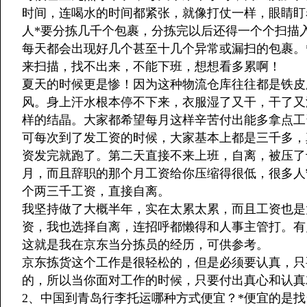
时间，连喝水的时间都紧张，就像打仗一样，眼睛盯
人*要分拣几千个包裹，分拣完以后还得一个个扫描
每天都会出现好几个甚至十几个异常或漏扫的包裹。
来扫描，找不出来，不能下班，想想看多累啊！
夏天的时候更是惨！因为这种物流仓库往往都是铁皮
风。身上汗水根本停不下来，衣服湿了又干，干了又
样的结晶。大家都希望每月这样辛苦付出能多拿点工
可每次到了发工资的时候，大家基本上都是三千多，
资发完就跑了。第二天直接不来上班，自离，被压了
月，而且辞职的那个月工资给你压缩得很低，很多人
个两三千工资，直接自离。
我坚持做了大概半年，实在太累太累，而且工资也是
资，我也选择自离，连招呼都懒得和人事主管打。有
这就是我在京东当分拣员的经历，可供参考。
京东拣货这个工作是很轻松的，但是必须要认真，只
的，所以当你面对工作的时候，只要付出真心和认真
2、中国到青岛行李托运哪种方式便宜？*便宜的是找当