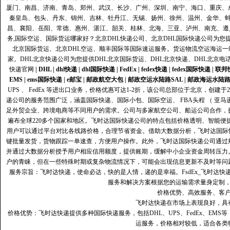
厦门、南昌、济南、青岛、郑州、武汉、长沙、广州、深圳、南宁、海口、重庆、
秦皇岛、包头、丹东、锦州、吉林、牡丹江、无锡、扬州、徐州、温州、金华、
昌、襄阳、岳阳、常德、惠州、湛江、韶关、桂林、北海、三亚、泸州、南充、遵
务,国际空运、国际货运哪家好？北京DHL快递公司、北京DHL国际快递公司为您提
北京国际货运、北京DHL空运、顺丰国际等国际速运服务。货运物流空运海运
家。DHL北京快递公司为您提供DHL北京国际货运、DHL北京快递、DHL北京电
快递官网
|
DHL
|
dhl快递
|
dhl国际快递
|
FedEx
|
fedex快递
|
fedex国际快递
|
联邦
EMS
|
ems国际快递
|
e邮宝
|
邮政航空大包
|
邮政空运水陆路SAL
|
邮政海运水陆
UPS 、 FedEx 等进出口业务，价格优惠可达1-2折，该公司总部位于北京，创
递公司的服务范围广泛，涵盖国际快递、国际小包、国际空运、 FBA头程 （ 亚
足外贸企业、跨境电商等不同用户的需求。公司与多家航空公司、船运公司合作，
遍布全球220多个国家和地区。飞时达国际快递公司的特点包括价格透明、智能
用户可以通过平台对比各线路价格，合理节省资金。借助大数据分析，飞时达国际
键批量发货，货物跟踪一单速查，方便用户操作。此外，飞时达国际快递公司通过
并通过大数据分析授予用户相应信用额度，提供账期，缓解中小企业资金周转压力
户的青睐，但在一些特殊时期或复杂物流情况下，可能会出现信息更新不及时等问
服务宗旨：飞时达快递，使命必达，快的是人情，递的是幸福。FsdEx_飞时达
服务和解决方案根据您的运输需求量身定制
价格优势、高效服务、客
飞时达快递在市场上表现良好，具
价格优势：飞时达快递提供多种国际快递服务，包括DHL、UPS、FedEx、EM
运服务，价格相对较低，适合各类