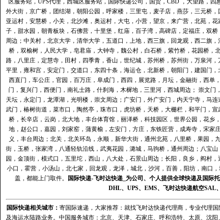
区服务站
，
UPS代理
，
西城区服务站
，
国际快递公司
，国贸，CBD ，大望路，
外大街，京广桥，团结湖，朝阳公园，呼家楼，三里屯，麦子店，燕莎，三元桥，
亚运村，安慧桥，小关，北沙滩，奥运村，大屯，小营，望京，来广营，北苑，花
子，甜水园，朝青板块，石佛营，十里堡，红庙，百子湾，高碑店，定福庄，双桥
周边；中关村，北京大学，清华大学，五道口，上地，西三旗，回龙观，西二旗，
桥，双榆树，人民大学，皂君庙，大钟寺，魏公村，白石桥，紫竹桥，花园桥，
路，八里庄，定慧寺，田村，四季青，香山，世纪城，苏州桥，苏州街，万泉河，
平里，雍和宫，安定门，交道口，东四十条，海运仓，北新桥，朝阳门，建国门，
西直门，车公庄，官园，百万庄，阜成门，西四，展览路，月坛，金融街，西单
门，复兴门，西便门，南礼士路，什刹海，木樨地，三里河，西城周边； 崇文门
天坛，永定门，龙潭湖，光明楼，崇文周边；广安门，外广安门，内天宁寺，马连
武门，椿树街道，菜市口，陶然亭，珠市口，虎坊桥，天桥，大栅栏，和平门，宣
桥，长辛店，云岗，北大地，丰台体育馆，丽泽桥，科技园区，世界公园，花乡
地，赵公口，嘉园，刘家窑，蒲黄榆，左安门，方庄，东铁匠营，成寿寺，宋家
义，丰台周边；北关，北关环岛，永顺，新华大街，通州北苑，八里桥，果园，
街，玉桥，张家湾，八通轻轨沿线，武夷花园，潞城，马驹桥，通州周边；八宝山
园，金顶街，模式口，五里坨，西山，八大处，石景山周边；长阳，良乡，阎村，
小口，霍营，小汤山，北七家，回龙观，龙泽，城北，沙河，百善，阳坊，南口，城
盖，都能上门取件。
国际快递
-
飞时达
快递_为公司、个人提供全球快递及
国际托
DHL
、
UPS
、
EMS
、
飞时达快递
航空
SAL
国际快递
相关城市：
寄国际速递，大家推荐：就找飞时达快递代理商，专业代理国际快递
及海运水陆路业务。中国服务城市：北京、天津、石家庄、呼和浩特、太原、沈阳