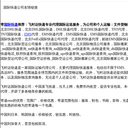
国际快递公司
友情链接
寄
国际快递
推荐：
飞时达快递专业代理国际运送服务，为公司和个人运输：文件货物
北京DHL快递，北京DHL国际快递，DHL快递代理，北京DHL快递代理，TNT代理
TNT国际快递，
EMS
代理，EMS快递代理，EMS国际快递，EMS国际快递代理，北京FedE
国际快递代理，北京FedEx国际快递公司代理，北京联邦快递代理，邮政EMS国际
司，北京国际货运公司服务，北京国际海运公司，北京国际物流公司服务，国际搬家运输服务
_tnt国际快递查询_tnt快递单号查询_tnt国际快递_tnt快递查询_dhl快递查询_dhl国
快递电话_联邦快递查询_联邦国际快递_ups快递查询_ups国际快递查询_ups国际快递
国际货运代理公司_国际空运价格_国际空运公司_国际搬家公司_北京国际搬家公司_
飞时达快递是一家国际运输代理公司，主要代理国际快递服务，包括但不限于EMS、Fe
高达80%，服务范围涵盖全球范围内的文件和货物运输。此外，飞时达快递还提供
务，以及国际物流查询服务。无论是个人还是公司，飞时达快递都能提供全球运输文
飞时达国际快递公司：中国直飞快递，当天上网，免费市内收货，提供专业包装。本
代理，开辟了多条物美价廉的航线。
寄递ems的优势：范围广，价格优惠，寄递范围包括：服装，鞋包，书籍，首饰，
较实惠的价格为您寄递每一个包裹。
中国到日本、韩国快递：价格较优，较实惠，时效快。
中国到加拿大，普货包税双清。