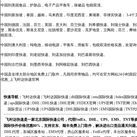
中国到美国食品，护肤品，电子产品平衡车，保健品 包税双清。
中国到新加坡，泰国，越南，马来西亚，印度尼西亚，柬埔寨、菲律宾快递： 3-4个
中国到德国，法国，芬兰，英国，意大利、芬兰快递、到希腊快递、到瑞士快递、到
堡，斯洛伐克，斯洛文尼亚，拉脱维亚，爱沙尼亚，克罗地亚，立陶宛，芬兰，摩纳
税双清。
中国到澳大利亚；纯电池，移动电源，平衡车，滑板车，包税双清价格实惠，欢迎询
中国到印度快递、到老挝快递、到孟加拉快递、到巴基斯坦快递。
中国到古巴快递、到墨西哥快递、到阿根廷快递、到巴西快递：
中国及全球大部分地区免费上门取件，凡我司所寄物品，均可在官方网站24小时跟踪查
优惠_上飞时达快递官网
快速导航：
飞时达快递
|
飞时达国际快递
|
dhl国际快递
|
ems国际快递
|
fedex国际快
递
|
ups国际快递
|
DHL
|
DHL快递
|
DHL官网
|
FEDEX官网
|
UPS官网
|
TNT官网
|
E
国际货运
|
UPS快递
|
UPS国际快递
|
DHL国际快递
|
EMS
|
EMS国际快递
|
TNT代
飞时达快递是一家北京国际快递公司，代理FedEx、DHL、UPS、EMS、TN
国际快件价格优惠80%，支持京东、顺丰免费上门取件，解决进出口货品通关问题
DHL代理
，
东城区服务站
，
EMS代理
，
房山区服务站
，
FedEx代理
，
丰台区服务站