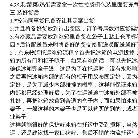
4.水果/蔬菜/鸡蛋需要拿一次性拉袋例包装里面要充
三.装好货后
1.*控岗同事货已备齐让其定案出货
2.并且将备好货放到待出货区，订单号尾数对应货架
3.有冷藏品需要放到冰箱里备货在袋子上贴上仓库
四.*后待配送员来时将备好的货交给配送员配送就好
2：京东物流托运冰箱流程？首先把冰箱的电源拔掉
箱的所有门和柜子晾干，如果有冰的话，可以先把冰
确保冰箱完全干透。这是为了在托运时，没有水影响
之后再把冰箱内部的所有的柜子用胶布固定好，因为
定好，是为了减少内部碰撞的概率，这样能保证冰箱
内部都已经处理好后，为了在运送途中冰箱外部不被
扎好，再把冰箱放置到合适的盒子内，而如果怕冰箱
架子，一般这样的木架子也是可以购买的到的，或者
业架子。
这样就能很好的保护好冰箱在托运中受到损坏，当然
运，还是建议找一家口碑好、售后不错的物流托运*