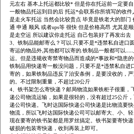
元左右 基本上托运都比较* 但是你在托运前一定要
一般物品托运到目的后 托运*会联系你所填写的收件
是走火车托运 当然会比较贵点 毕竟是铁老大的部门 价
通 申通 顺风 或者ups等 很快 但是价格高昂 尤其是顺
是走空运 所以建议你走托运 自己包装好了再发出去
3、铁制品能邮寄么？可以.只要不是*违禁私自进口
寄运的物品外,其他都可以寄的.铁制品一般都可以..
运。但是违规收寄禁寄物品而造成的*事故和*隐患
铁制品用快递寄一般没问题，只要不是*违禁私自进
寄的，如果铁制品违反了治安条例，是要没收的，严
的。不过限制重量，不超过20公斤
4、铁书架怎么寄快递？邮局物流如果铁柜子很重，
递公司物流运输，如果是很轻的，没有超过25公斤
递公司快递。飞时达国际快递公司快递是比物流要快
物流，所以飞时达国际快递公司可以邮寄大、小、轻
现在要寄的铁书架都是用罗丝搞定。铁书架要寄快递
破损的包装寄快递，收到再装上即可。