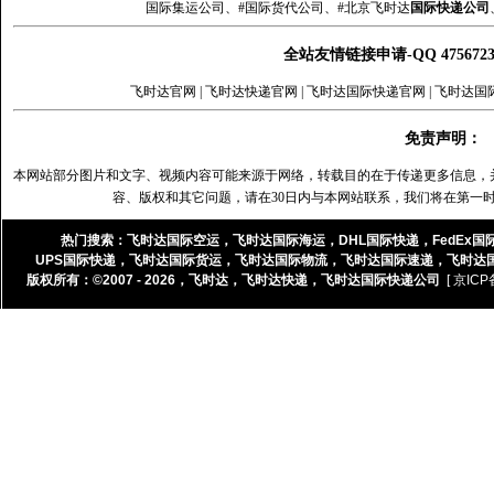
国际集运公司、#国际货代公司、#北京飞时达
国际快递公司
全站友情链接申请-QQ 47567
飞时达官网
|
飞时达快递官网
|
飞时达国际快递官网
|
飞时达国
免责声明：
本网站部分图片和文字、视频内容可能来源于网络，转载目的在于传递更多信息，
容、版权和其它问题，请在30日内与本网站联系，我们将在第一
热门搜索：
飞时达国际空运
，
飞时达国际海运
，
DHL国际快递
，
FedEx国
UPS国际快递
，
飞时达国际货运
，
飞时达国际物流
，
飞时达国际速递
，
飞时达
版权所有：©2007 - 2026，
飞时达
，
飞时达快递
，
飞时达国际快递公司
[ 京ICP