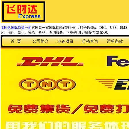
飞时达国际快递公司
官网是一家国际运输代理公司，联合FedEx、DHL、UPS、EM
运、海运、货运、物流、价格、查询服务。下单/咨询：扫微信 或 加QQ
首 页
公司简介
业务项目
价格查询
运单条款