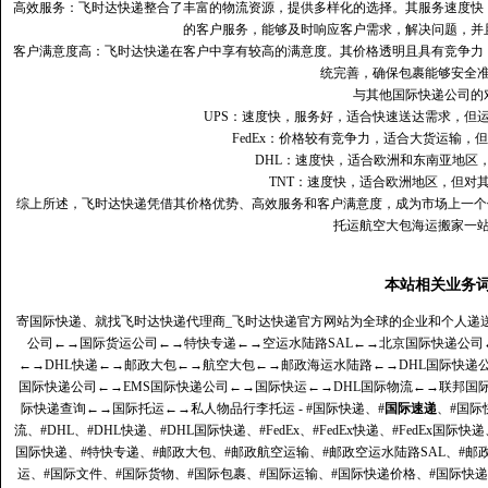
高效服务：飞时达快递整合了丰富的物流资源，提供多样化的选择。其服务速度快
的客户服务，能够及时响应客户需求，解决问题，并
客户满意度高‌：飞时达快递在客户中享有较高的满意度。其价格透明且具有竞争
统完善，确保包裹能够安全
与其他国际快递公司的
UPS：速度快，服务好，适合快速送达需求，但
FedEx：价格较有竞争力，适合大货运输，
DHL：速度快，适合欧洲和东南亚地区
TNT：速度快，适合欧洲地区，但对
综上所述，飞时达快递凭借其价格优势、高效服务和客户满意度，成为市场上一个
托运航空大包海运搬家一
本站相关业务
寄国际快递、就找飞时达快递代理商_飞时达快递官方网站为全球的企业和个人递
公司
←→
国际货运公司
←→
特快专递
←→
空运水陆路SAL
←→
北京国际快递公司
←→
DHL快递
←→
邮政大包
←→
航空大包
←→
邮政海运水陆路
←→
DHL国际快递
国际快递公司
←→
EMS国际快递公司
←→
国际快运
←→
DHL国际物流
←→
联邦国
际快递查询
←→
国际托运
←→
私人物品行李托运
- #国际快递、#
国际速递
、#国际
流、#DHL、#DHL快递、#DHL国际快递、#FedEx、#FedEx快递、#FedEx国际快
国际快递、#特快专递、#邮政大包、#邮政航空运输、#邮政空运水陆路SAL、#邮政
运、#国际文件、#国际货物、#国际包裹、#国际运输、#国际快递价格、#国际快递