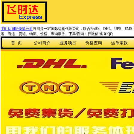
飞时达国际快递公司
官网是一家国际运输代理公司，联合FedEx、DHL、UPS、EM
运、海运、货运、物流、价格、查询服务。下单/咨询：扫微信 或 加QQ
首 页
公司简介
业务项目
价格查询
运单条款