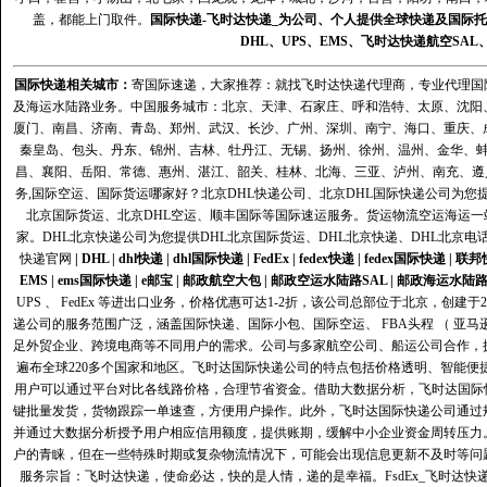
盖，都能上门取件。
国际快递
-
飞时达
快递_为公司、个人提供全球快递及
国际托
DHL
、
UPS
、
EMS
、
飞时达快递
航空
SAL
国际快递
相关城市：
寄国际速递，大家推荐：就找飞时达快递代理商，专业代理国际快递
及海运水陆路业务。中国服务城市：北京、天津、石家庄、呼和浩特、太原、沈阳
厦门、南昌、济南、青岛、郑州、武汉、长沙、广州、深圳、南宁、海口、重庆、
秦皇岛、包头、丹东、锦州、吉林、牡丹江、无锡、扬州、徐州、温州、金华、
昌、襄阳、岳阳、常德、惠州、湛江、韶关、桂林、北海、三亚、泸州、南充、遵
务,国际空运、国际货运哪家好？北京DHL快递公司、北京DHL国际快递公司为您提
北京国际货运、北京DHL空运、顺丰国际等国际速运服务。货运物流空运海运
家。DHL北京快递公司为您提供DHL北京国际货运、DHL北京快递、DHL北京电
快递官网
|
DHL
|
dhl快递
|
dhl国际快递
|
FedEx
|
fedex快递
|
fedex国际快递
|
联邦
EMS
|
ems国际快递
|
e邮宝
|
邮政航空大包
|
邮政空运水陆路SAL
|
邮政海运水陆
UPS 、 FedEx 等进出口业务，价格优惠可达1-2折，该公司总部位于北京，创
递公司的服务范围广泛，涵盖国际快递、国际小包、国际空运、 FBA头程 （ 亚
足外贸企业、跨境电商等不同用户的需求。公司与多家航空公司、船运公司合作，
遍布全球220多个国家和地区。飞时达国际快递公司的特点包括价格透明、智能
用户可以通过平台对比各线路价格，合理节省资金。借助大数据分析，飞时达国际
键批量发货，货物跟踪一单速查，方便用户操作。此外，飞时达国际快递公司通过
并通过大数据分析授予用户相应信用额度，提供账期，缓解中小企业资金周转压力
户的青睐，但在一些特殊时期或复杂物流情况下，可能会出现信息更新不及时等问
服务宗旨：飞时达快递，使命必达，快的是人情，递的是幸福。FsdEx_飞时达