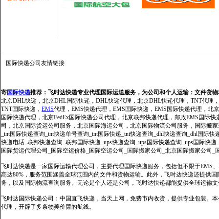
国际快递公司
友情链接
寄
国际快递
推荐：
飞时达快递专业代理国际运送服务，为公司和个人运输：文件货物
北京DHL快递，北京DHL国际快递，DHL快递代理，北京DHL快递代理，TNT代理
TNT国际快递，
EMS
代理，EMS快递代理，EMS国际快递，EMS国际快递代理，北京FedE
国际快递代理，北京FedEx国际快递公司代理，北京联邦快递代理，邮政EMS国际
司，北京国际货运公司服务，北京国际海运公司，北京国际物流公司服务，国际搬家运输服务
_tnt国际快递查询_tnt快递单号查询_tnt国际快递_tnt快递查询_dhl快递查询_dhl国
快递电话_联邦快递查询_联邦国际快递_ups快递查询_ups国际快递查询_ups国际快递
国际货运代理公司_国际空运价格_国际空运公司_国际搬家公司_北京国际搬家公司_
飞时达快递是一家国际运输代理公司，主要代理国际快递服务，包括但不限于EMS、Fe
高达80%，服务范围涵盖全球范围内的文件和货物运输。此外，飞时达快递还提供
务，以及国际物流查询服务。无论是个人还是公司，飞时达快递都能提供全球运输文
飞时达国际快递公司：中国直飞快递，当天上网，免费市内收货，提供专业包装。本
代理，开辟了多条物美价廉的航线。