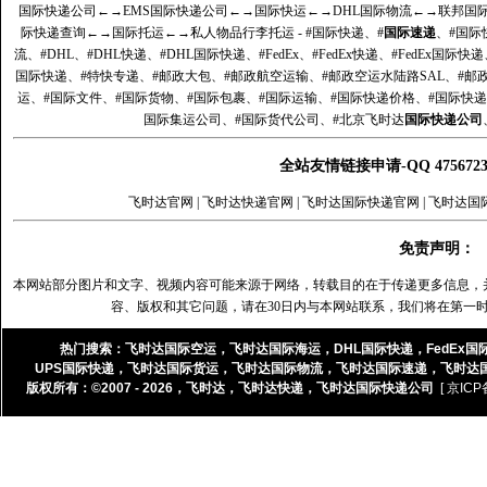
国际快递公司
←→
EMS国际快递公司
←→
国际快运
←→
DHL国际物流
←→
联邦国
际快递查询
←→
国际托运
←→
私人物品行李托运
- #国际快递、#
国际速递
、#国际
流、#DHL、#DHL快递、#DHL国际快递、#FedEx、#FedEx快递、#FedEx国际快
国际快递、#特快专递、#邮政大包、#邮政航空运输、#邮政空运水陆路SAL、#邮政
运、#国际文件、#国际货物、#国际包裹、#国际运输、#国际快递价格、#国际快递
国际集运公司、#国际货代公司、#北京飞时达
国际快递公司
全站友情链接申请-QQ 47567
飞时达官网
|
飞时达快递官网
|
飞时达国际快递官网
|
飞时达国
免责声明：
本网站部分图片和文字、视频内容可能来源于网络，转载目的在于传递更多信息，
容、版权和其它问题，请在30日内与本网站联系，我们将在第一
热门搜索：
飞时达国际空运
，
飞时达国际海运
，
DHL国际快递
，
FedEx国
UPS国际快递
，
飞时达国际货运
，
飞时达国际物流
，
飞时达国际速递
，
飞时达
版权所有：©2007 - 2026，
飞时达
，
飞时达快递
，
飞时达国际快递公司
[ 京ICP