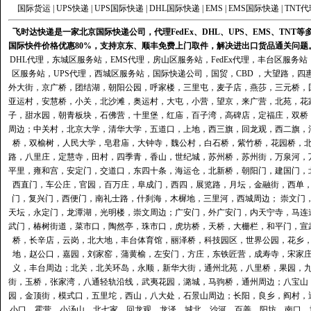
国际货运
|
UPS快递
|
UPS国际快递
|
DHL国际快递
|
EMS
|
EMS国际快递
|
TNT代
飞时达快递是一家北京国际快递公司，代理FedEx、DHL、UPS、EMS、TN
国际快件价格优惠80%，支持京东、顺丰免费上门取件，解决进出口货品通关问题
DHL代理
，
东城区服务站
，
EMS代理
，
房山区服务站
，
FedEx代理
，
丰台区服务站
区服务站
，
UPS代理
，
西城区服务站
，
国际快递公司
，国贸，CBD ，大望路，
外大街，京广桥，团结湖，朝阳公园，呼家楼，三里屯，麦子店，燕莎，三元桥，
亚运村，安慧桥，小关，北沙滩，奥运村，大屯，小营，望京，来广营，北苑，花
子，甜水园，朝青板块，石佛营，十里堡，红庙，百子湾，高碑店，定福庄，双桥
周边；中关村，北京大学，清华大学，五道口，上地，西三旗，回龙观，西二旗，
桥，双榆树，人民大学，皂君庙，大钟寺，魏公村，白石桥，紫竹桥，花园桥，
路，八里庄，定慧寺，田村，四季青，香山，世纪城，苏州桥，苏州街，万泉河，
平里，雍和宫，安定门，交道口，东四十条，海运仓，北新桥，朝阳门，建国门，
西直门，车公庄，官园，百万庄，阜成门，西四，展览路，月坛，金融街，西单
门，复兴门，西便门，南礼士路，什刹海，木樨地，三里河，西城周边； 崇文门
天坛，永定门，龙潭湖，光明楼，崇文周边；广安门，外广安门，内天宁寺，马连
武门，椿树街道，菜市口，陶然亭，珠市口，虎坊桥，天桥，大栅栏，和平门，宣
桥，长辛店，云岗，北大地，丰台体育馆，丽泽桥，科技园区，世界公园，花乡
地，赵公口，嘉园，刘家窑，蒲黄榆，左安门，方庄，东铁匠营，成寿寺，宋家
义，丰台周边；北关，北关环岛，永顺，新华大街，通州北苑，八里桥，果园，
街，玉桥，张家湾，八通轻轨沿线，武夷花园，潞城，马驹桥，通州周边；八宝山
园，金顶街，模式口，五里坨，西山，八大处，石景山周边；长阳，良乡，阎村，
小口，霍营，小汤山，北七家，回龙观，龙泽，城北，沙河，百善，阳坊，南口，城