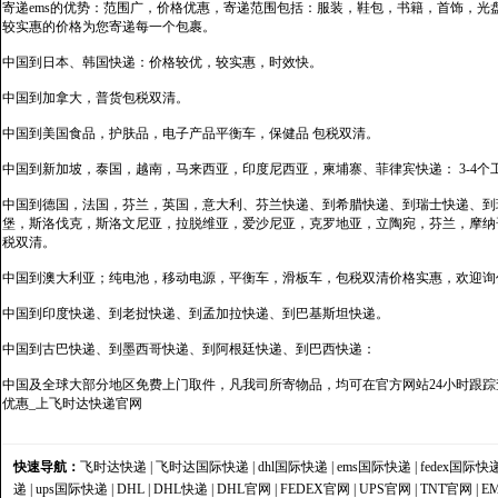
寄递ems的优势：范围广，价格优惠，寄递范围包括：服装，鞋包，书籍，首饰，
较实惠的价格为您寄递每一个包裹。
中国到日本、韩国快递：价格较优，较实惠，时效快。
中国到加拿大，普货包税双清。
中国到美国食品，护肤品，电子产品平衡车，保健品 包税双清。
中国到新加坡，泰国，越南，马来西亚，印度尼西亚，柬埔寨、菲律宾快递： 3-4个
中国到德国，法国，芬兰，英国，意大利、芬兰快递、到希腊快递、到瑞士快递、到
堡，斯洛伐克，斯洛文尼亚，拉脱维亚，爱沙尼亚，克罗地亚，立陶宛，芬兰，摩纳
税双清。
中国到澳大利亚；纯电池，移动电源，平衡车，滑板车，包税双清价格实惠，欢迎询
中国到印度快递、到老挝快递、到孟加拉快递、到巴基斯坦快递。
中国到古巴快递、到墨西哥快递、到阿根廷快递、到巴西快递：
中国及全球大部分地区免费上门取件，凡我司所寄物品，均可在官方网站24小时跟踪查
优惠_上飞时达快递官网
快速导航：
飞时达快递
|
飞时达国际快递
|
dhl国际快递
|
ems国际快递
|
fedex国际快
递
|
ups国际快递
|
DHL
|
DHL快递
|
DHL官网
|
FEDEX官网
|
UPS官网
|
TNT官网
|
E