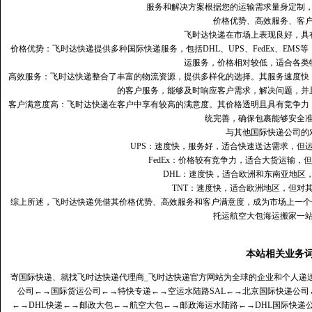
服务和解决方案根据您的运输需求量身定制
价格优势、高效服务、客
飞时达快递在市场上表现良好，具
价格优势：飞时达快递提供多种国际快递服务，包括DHL、UPS、FedEx、EM
运服务，价格相对较低，适合各类
高效服务：飞时达快递整合了丰富的物流资源，提供多样化的选择。其服务速度快
的客户服务，能够及时响应客户需求，解决问题，并
客户满意度高‌：飞时达快递在客户中享有较高的满意度。其价格透明且具有竞争
统完善，确保包裹能够安全
与其他国际快递公司的
UPS：速度快，服务好，适合快速送达需求，但
FedEx：价格较有竞争力，适合大货运输，
DHL：速度快，适合欧洲和东南亚地区
TNT：速度快，适合欧洲地区，但对
综上所述，飞时达快递凭借其价格优势、高效服务和客户满意度，成为市场上一个
托运航空大包海运搬家一
本站相关业务
寄国际快递、就找飞时达快递代理商_飞时达快递官方网站为全球的企业和个人递
公司
←→
国际货运公司
←→
特快专递
←→
空运水陆路SAL
←→
北京国际快递公司
←→
DHL快递
←→
邮政大包
←→
航空大包
←→
邮政海运水陆路
←→
DHL国际快递