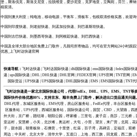
堡，斯洛伐克，斯洛文尼亚，拉脱维亚，爱沙尼亚，克罗地亚，立陶宛，芬兰，摩纳
税双清。
中国到澳大利亚；纯电池，移动电源，平衡车，滑板车，包税双清价格实惠，欢迎询
中国到印度快递、到老挝快递、到孟加拉快递、到巴基斯坦快递。
中国到古巴快递、到墨西哥快递、到阿根廷快递、到巴西快递：
中国及全球大部分地区免费上门取件，凡我司所寄物品，均可在官方网站24小时跟踪查
优惠_上飞时达快递官网
快速导航：
飞时达快递
|
飞时达国际快递
|
dhl国际快递
|
ems国际快递
|
fedex国际快
递
|
ups国际快递
|
DHL
|
DHL快递
|
DHL官网
|
FEDEX官网
|
UPS官网
|
TNT官网
|
E
国际货运
|
UPS快递
|
UPS国际快递
|
DHL国际快递
|
EMS
|
EMS国际快递
|
TNT代
飞时达快递是一家北京国际快递公司，代理FedEx、DHL、UPS、EMS、TN
国际快件价格优惠80%，支持京东、顺丰免费上门取件，解决进出口货品通关问题
DHL代理
，
东城区服务站
，
EMS代理
，
房山区服务站
，
FedEx代理
，
丰台区服务站
区服务站
，
UPS代理
，
西城区服务站
，
国际快递公司
，国贸，CBD ，大望路，
外大街，京广桥，团结湖，朝阳公园，呼家楼，三里屯，麦子店，燕莎，三元桥，
亚运村，安慧桥，小关，北沙滩，奥运村，大屯，小营，望京，来广营，北苑，花
子，甜水园，朝青板块，石佛营，十里堡，红庙，百子湾，高碑店，定福庄，双桥
周边；中关村，北京大学，清华大学，五道口，上地，西三旗，回龙观，西二旗，