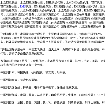
北京DHL快递，北京DHL国际快递，DHL快递代理，北京DHL快递代理，TNT代理
TNT国际快递，
EMS
代理，EMS快递代理，EMS国际快递，EMS国际快递代理，北京FedE
国际快递代理，北京FedEx国际快递公司代理，北京联邦快递代理，邮政EMS国际
司，北京国际货运公司服务，北京国际海运公司，北京国际物流公司服务，国际搬家运输服务
_tnt国际快递查询_tnt快递单号查询_tnt国际快递_tnt快递查询_dhl快递查询_dhl国
快递电话_联邦快递查询_联邦国际快递_ups快递查询_ups国际快递查询_ups国际快递
国际货运代理公司_国际空运价格_国际空运公司_国际搬家公司_北京国际搬家公司_
飞时达快递是一家国际运输代理公司，主要代理国际快递服务，包括但不限于EMS、Fe
高达80%，服务范围涵盖全球范围内的文件和货物运输。此外，飞时达快递还提供
务，以及国际物流查询服务。无论是个人还是公司，飞时达快递都能提供全球运输文
飞时达国际快递公司：中国直飞快递，当天上网，免费市内收货，提供专业包装。本
代理，开辟了多条物美价廉的航线。
寄递ems的优势：范围广，价格优惠，寄递范围包括：服装，鞋包，书籍，首饰，
较实惠的价格为您寄递每一个包裹。
中国到日本、韩国快递：价格较优，较实惠，时效快。
中国到加拿大，普货包税双清。
中国到美国食品，护肤品，电子产品平衡车，保健品 包税双清。
中国到新加坡，泰国，越南，马来西亚，印度尼西亚，柬埔寨、菲律宾快递： 3-4个
中国到德国，法国，芬兰，英国，意大利、芬兰快递、到希腊快递、到瑞士快递、到