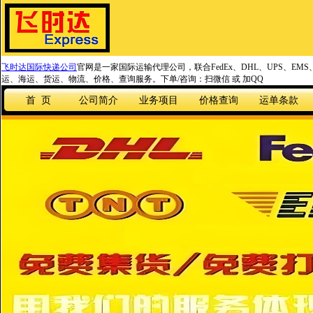
飞时达国际快递公司
官网是一家国际运输代理公司，联合FedEx、DHL、UPS、EM
运、海运、货运、物流、价格、查询服务。下单/咨询：扫微信 或 加QQ
首 页
公司简介
业务项目
价格查询
运单条款