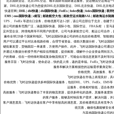
北京国际货运、北京DHL空运、顺丰国际等国际速运服务。货运物流空运海运
家。DHL北京快递公司为您提供DHL北京国际货运、DHL北京快递、DHL北京电
快递官网
|
DHL
|
dhl快递
|
dhl国际快递
|
FedEx
|
fedex快递
|
fedex国际快递
|
联邦
EMS
|
ems国际快递
|
e邮宝
|
邮政航空大包
|
邮政空运水陆路SAL
|
邮政海运水陆
UPS 、 FedEx 等进出口业务，价格优惠可达1-2折，该公司总部位于北京，创
递公司的服务范围广泛，涵盖国际快递、国际小包、国际空运、 FBA头程 （ 亚
足外贸企业、跨境电商等不同用户的需求。公司与多家航空公司、船运公司合作，
遍布全球220多个国家和地区。飞时达国际快递公司的特点包括价格透明、智能
用户可以通过平台对比各线路价格，合理节省资金。借助大数据分析，飞时达国际
键批量发货，货物跟踪一单速查，方便用户操作。此外，飞时达国际快递公司通过
并通过大数据分析授予用户相应信用额度，提供账期，缓解中小企业资金周转压力
户的青睐，但在一些特殊时期或复杂物流情况下，可能会出现信息更新不及时等问
服务宗旨：飞时达快递，使命必达，快的是人情，递的是幸福。FsdEx_飞时达
服务和解决方案根据您的运输需求量身定制
价格优势、高效服务、客
飞时达快递在市场上表现良好，具
价格优势：飞时达快递提供多种国际快递服务，包括DHL、UPS、FedEx、EM
运服务，价格相对较低，适合各类
高效服务：飞时达快递整合了丰富的物流资源，提供多样化的选择。其服务速度快
的客户服务，能够及时响应客户需求，解决问题，并
客户满意度高‌：飞时达快递在客户中享有较高的满意度。其价格透明且具有竞争
统完善，确保包裹能够安全
与其他国际快递公司的