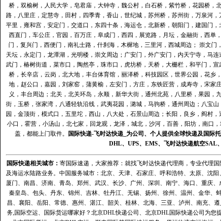
桥，双榆树，人民大学，皂君庙，大钟寺，魏公村，白石桥，紫竹桥，花园桥，
路，八里庄，定慧寺，田村，四季青，香山，世纪城，苏州桥，苏州街，万泉河，
平里，雍和宫，安定门，交道口，东四十条，海运仓，北新桥，朝阳门，建国门，
西直门，车公庄，官园，百万庄，阜成门，西四，展览路，月坛，金融街，西单
门，复兴门，西便门，南礼士路，什刹海，木樨地，三里河，西城周边； 崇文门
天坛，永定门，龙潭湖，光明楼，崇文周边；广安门，外广安门，内天宁寺，马连
武门，椿树街道，菜市口，陶然亭，珠市口，虎坊桥，天桥，大栅栏，和平门，宣
桥，长辛店，云岗，北大地，丰台体育馆，丽泽桥，科技园区，世界公园，花乡
地，赵公口，嘉园，刘家窑，蒲黄榆，左安门，方庄，东铁匠营，成寿寺，宋家
义，丰台周边；北关，北关环岛，永顺，新华大街，通州北苑，八里桥，果园，
街，玉桥，张家湾，八通轻轨沿线，武夷花园，潞城，马驹桥，通州周边；八宝山
园，金顶街，模式口，五里坨，西山，八大处，石景山周边；长阳，良乡，阎村，
小口，霍营，小汤山，北七家，回龙观，龙泽，城北，沙河，百善，阳坊，南口，城
盖，都能上门取件。
国际快递
-
飞时达
快递_为公司、个人提供全球快递及
国际托
DHL
、
UPS
、
EMS
、
飞时达快递
航空
SAL
国际快递
相关城市：
寄国际速递，大家推荐：就找飞时达快递代理商，专业代理国际快递
及海运水陆路业务。中国服务城市：北京、天津、石家庄、呼和浩特、太原、沈阳
厦门、南昌、济南、青岛、郑州、武汉、长沙、广州、深圳、南宁、海口、重庆、
秦皇岛、包头、丹东、锦州、吉林、牡丹江、无锡、扬州、徐州、温州、金华、
昌、襄阳、岳阳、常德、惠州、湛江、韶关、桂林、北海、三亚、泸州、南充、遵
务,国际空运、国际货运哪家好？北京DHL快递公司、北京DHL国际快递公司为您提