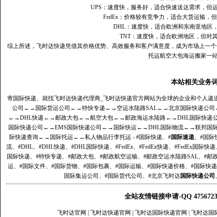
UPS：速度快，服务好，适合快速送达需求，但
FedEx：价格较有竞争力，适合大货运输，
DHL：速度快，适合欧洲和东南亚地区
TNT：速度快，适合欧洲地区，但对
综上所述，飞时达快递凭借其价格优势、高效服务和客户满意度，成为市场上一个
托运航空大包海运搬家一
本站相关业务
寄国际快递、就找飞时达快递代理商_飞时达快递官方网站为全球的企业和个人递
公司
←→
国际货运公司
←→
特快专递
←→
空运水陆路SAL
←→
北京国际快递公司
←→
DHL快递
←→
邮政大包
←→
航空大包
←→
邮政海运水陆路
←→
DHL国际快递
国际快递公司
←→
EMS国际快递公司
←→
国际快运
←→
DHL国际物流
←→
联邦国
际快递查询
←→
国际托运
←→
私人物品行李托运
- #国际快递、#
国际速递
、#国际
流、#DHL、#DHL快递、#DHL国际快递、#FedEx、#FedEx快递、#FedEx国际快
国际快递、#特快专递、#邮政大包、#邮政航空运输、#邮政空运水陆路SAL、#邮政
运、#国际文件、#国际货物、#国际包裹、#国际运输、#国际快递价格、#国际快递
国际集运公司、#国际货代公司、#北京飞时达
国际快递公司
全站友情链接申请-QQ 47567
飞时达官网
|
飞时达快递官网
|
飞时达国际快递官网
|
飞时达国