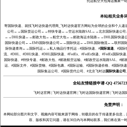
托运航空大包海运搬家一
本站相关业务
寄国际快递、就找飞时达快递代理商_飞时达快递官方网站为全球的企业和个人递
公司
←→
国际货运公司
←→
特快专递
←→
空运水陆路SAL
←→
北京国际快递公司
←→
DHL快递
←→
邮政大包
←→
航空大包
←→
邮政海运水陆路
←→
DHL国际快递
国际快递公司
←→
EMS国际快递公司
←→
国际快运
←→
DHL国际物流
←→
联邦国
际快递查询
←→
国际托运
←→
私人物品行李托运
- #国际快递、#
国际速递
、#国际
流、#DHL、#DHL快递、#DHL国际快递、#FedEx、#FedEx快递、#FedEx国际快
国际快递、#特快专递、#邮政大包、#邮政航空运输、#邮政空运水陆路SAL、#邮政
运、#国际文件、#国际货物、#国际包裹、#国际运输、#国际快递价格、#国际快递
国际集运公司、#国际货代公司、#北京飞时达
国际快递公司
全站友情链接申请-QQ 47567
飞时达官网
|
飞时达快递官网
|
飞时达国际快递官网
|
飞时达国
免责声明：
本网站部分图片和文字、视频内容可能来源于网络，转载目的在于传递更多信息，
容、版权和其它问题，请在30日内与本网站联系，我们将在第一