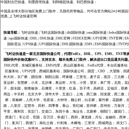
中国到古巴快递、到墨西哥快递、到阿根廷快递、到巴西快递：
中国及全球大部分地区免费上门取件，凡我司所寄物品，均可在官方网站24小时跟踪查
优惠_上飞时达快递官网
快速导航：
飞时达快递
|
飞时达国际快递
|
dhl国际快递
|
ems国际快递
|
fedex国际快
递
|
ups国际快递
|
DHL
|
DHL快递
|
DHL官网
|
FEDEX官网
|
UPS官网
|
TNT官网
|
E
国际货运
|
UPS快递
|
UPS国际快递
|
DHL国际快递
|
EMS
|
EMS国际快递
|
TNT代
飞时达快递是一家北京国际快递公司，代理FedEx、DHL、UPS、EMS、TN
国际快件价格优惠80%，支持京东、顺丰免费上门取件，解决进出口货品通关问题
DHL代理
，
东城区服务站
，
EMS代理
，
房山区服务站
，
FedEx代理
，
丰台区服务站
区服务站
，
UPS代理
，
西城区服务站
，
国际快递公司
，国贸，CBD ，大望路，
外大街，京广桥，团结湖，朝阳公园，呼家楼，三里屯，麦子店，燕莎，三元桥，
亚运村，安慧桥，小关，北沙滩，奥运村，大屯，小营，望京，来广营，北苑，花
子，甜水园，朝青板块，石佛营，十里堡，红庙，百子湾，高碑店，定福庄，双桥
周边；中关村，北京大学，清华大学，五道口，上地，西三旗，回龙观，西二旗，
桥，双榆树，人民大学，皂君庙，大钟寺，魏公村，白石桥，紫竹桥，花园桥，
路，八里庄，定慧寺，田村，四季青，香山，世纪城，苏州桥，苏州街，万泉河，
平里，雍和宫，安定门，交道口，东四十条，海运仓，北新桥，朝阳门，建国门，
西直门，车公庄，官园，百万庄，阜成门，西四，展览路，月坛，金融街，西单
门，复兴门，西便门，南礼士路，什刹海，木樨地，三里河，西城周边； 崇文门
天坛，永定门，龙潭湖，光明楼，崇文周边；广安门，外广安门，内天宁寺，马连