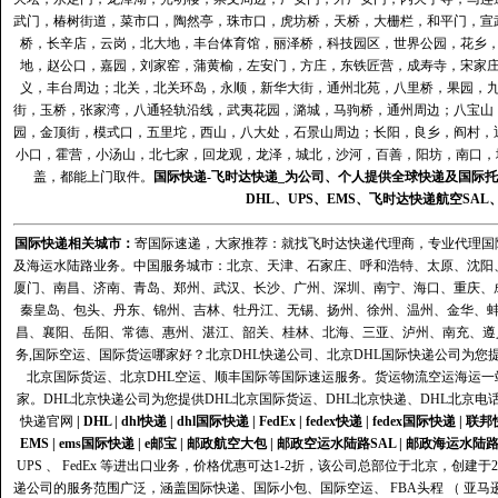
武门，椿树街道，菜市口，陶然亭，珠市口，虎坊桥，天桥，大栅栏，和平门，宣
桥，长辛店，云岗，北大地，丰台体育馆，丽泽桥，科技园区，世界公园，花乡
地，赵公口，嘉园，刘家窑，蒲黄榆，左安门，方庄，东铁匠营，成寿寺，宋家
义，丰台周边；北关，北关环岛，永顺，新华大街，通州北苑，八里桥，果园，
街，玉桥，张家湾，八通轻轨沿线，武夷花园，潞城，马驹桥，通州周边；八宝山
园，金顶街，模式口，五里坨，西山，八大处，石景山周边；长阳，良乡，阎村，
小口，霍营，小汤山，北七家，回龙观，龙泽，城北，沙河，百善，阳坊，南口，城
盖，都能上门取件。
国际快递
-
飞时达
快递_为公司、个人提供全球快递及
国际托
DHL
、
UPS
、
EMS
、
飞时达快递
航空
SAL
国际快递
相关城市：
寄国际速递，大家推荐：就找飞时达快递代理商，专业代理国际快递
及海运水陆路业务。中国服务城市：北京、天津、石家庄、呼和浩特、太原、沈阳
厦门、南昌、济南、青岛、郑州、武汉、长沙、广州、深圳、南宁、海口、重庆、
秦皇岛、包头、丹东、锦州、吉林、牡丹江、无锡、扬州、徐州、温州、金华、
昌、襄阳、岳阳、常德、惠州、湛江、韶关、桂林、北海、三亚、泸州、南充、遵
务,国际空运、国际货运哪家好？北京DHL快递公司、北京DHL国际快递公司为您提
北京国际货运、北京DHL空运、顺丰国际等国际速运服务。货运物流空运海运
家。DHL北京快递公司为您提供DHL北京国际货运、DHL北京快递、DHL北京电
快递官网
|
DHL
|
dhl快递
|
dhl国际快递
|
FedEx
|
fedex快递
|
fedex国际快递
|
联邦
EMS
|
ems国际快递
|
e邮宝
|
邮政航空大包
|
邮政空运水陆路SAL
|
邮政海运水陆
UPS 、 FedEx 等进出口业务，价格优惠可达1-2折，该公司总部位于北京，创
递公司的服务范围广泛，涵盖国际快递、国际小包、国际空运、 FBA头程 （ 亚