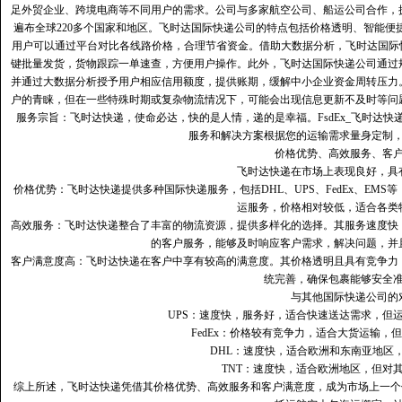
足外贸企业、跨境电商等不同用户的需求。公司与多家航空公司、船运公司合作，
遍布全球220多个国家和地区。飞时达国际快递公司的特点包括价格透明、智能
用户可以通过平台对比各线路价格，合理节省资金。借助大数据分析，飞时达国际
键批量发货，货物跟踪一单速查，方便用户操作。此外，飞时达国际快递公司通过
并通过大数据分析授予用户相应信用额度，提供账期，缓解中小企业资金周转压力
户的青睐，但在一些特殊时期或复杂物流情况下，可能会出现信息更新不及时等问
服务宗旨：飞时达快递，使命必达，快的是人情，递的是幸福。FsdEx_飞时达
服务和解决方案根据您的运输需求量身定制
价格优势、高效服务、客
飞时达快递在市场上表现良好，具
价格优势：飞时达快递提供多种国际快递服务，包括DHL、UPS、FedEx、EM
运服务，价格相对较低，适合各类
高效服务：飞时达快递整合了丰富的物流资源，提供多样化的选择。其服务速度快
的客户服务，能够及时响应客户需求，解决问题，并
客户满意度高‌：飞时达快递在客户中享有较高的满意度。其价格透明且具有竞争
统完善，确保包裹能够安全
与其他国际快递公司的
UPS：速度快，服务好，适合快速送达需求，但
FedEx：价格较有竞争力，适合大货运输，
DHL：速度快，适合欧洲和东南亚地区
TNT：速度快，适合欧洲地区，但对
综上所述，飞时达快递凭借其价格优势、高效服务和客户满意度，成为市场上一个