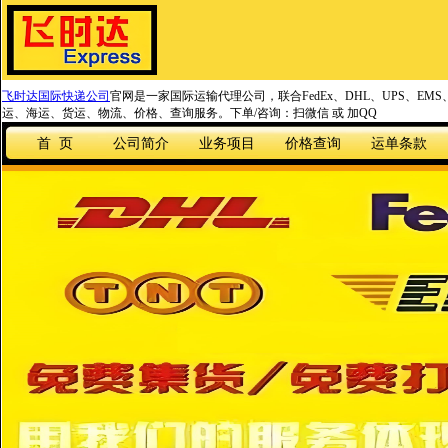
飞时达国际快递公司
官网是一家国际运输代理公司，联合FedEx、DHL、UPS、EM
运、海运、货运、物流、价格、查询服务。下单/咨询：扫微信 或 加QQ
首 页
公司简介
业务项目
价格查询
运单条款