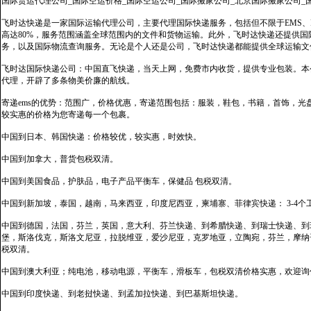
国际货运代理公司_国际空运价格_国际空运公司_国际搬家公司_北京国际搬家公司_
飞时达快递是一家国际运输代理公司，主要代理国际快递服务，包括但不限于EMS、Fe
高达80%，服务范围涵盖全球范围内的文件和货物运输。此外，飞时达快递还提供
务，以及国际物流查询服务。无论是个人还是公司，飞时达快递都能提供全球运输文
飞时达国际快递公司：中国直飞快递，当天上网，免费市内收货，提供专业包装。本
代理，开辟了多条物美价廉的航线。
寄递ems的优势：范围广，价格优惠，寄递范围包括：服装，鞋包，书籍，首饰，
较实惠的价格为您寄递每一个包裹。
中国到日本、韩国快递：价格较优，较实惠，时效快。
中国到加拿大，普货包税双清。
中国到美国食品，护肤品，电子产品平衡车，保健品 包税双清。
中国到新加坡，泰国，越南，马来西亚，印度尼西亚，柬埔寨、菲律宾快递： 3-4个
中国到德国，法国，芬兰，英国，意大利、芬兰快递、到希腊快递、到瑞士快递、到
堡，斯洛伐克，斯洛文尼亚，拉脱维亚，爱沙尼亚，克罗地亚，立陶宛，芬兰，摩纳
税双清。
中国到澳大利亚；纯电池，移动电源，平衡车，滑板车，包税双清价格实惠，欢迎询
中国到印度快递、到老挝快递、到孟加拉快递、到巴基斯坦快递。