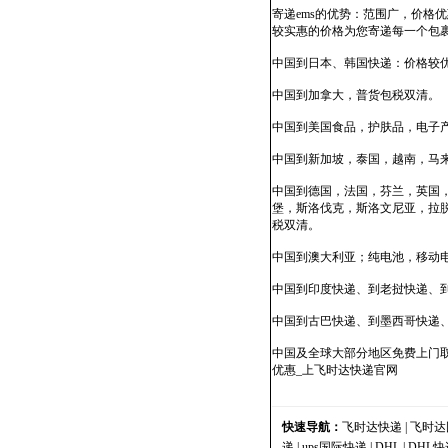
寄递ems的优势：范围广，价
较实惠的价格为您寄递每一个包
中国到日本、韩国快递：价格较
中国到加拿大，普货包税双清。
中国到美国食品，护肤品，电子产
中国到新加坡，泰国，越南，马来
中国到德国，法国，芬兰，英国
堡，斯洛伐克，斯洛文尼亚，拉
税双清。
中国到澳大利亚；纯电池，移动
中国到印度快递、到老挝快递、
中国到古巴快递、到墨西哥快递
中国及全球大部分地区免费上门取
优惠_上飞时达快递官网
快速导航：
飞时达快递
|
飞时达
递
|
ups国际快递
|
DHL
|
DHL快