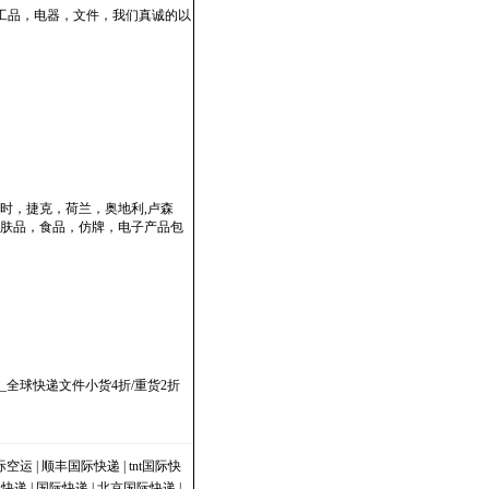
工品，电器，文件，我们真诚的以
时，捷克，荷兰，奥地利,卢森
肤品，食品，仿牌，电子产品包
全球快递文件小货4折/重货2折
际空运
|
顺丰国际快递
|
tnt国际快
|
快递
|
国际快递
|
北京国际快递
|