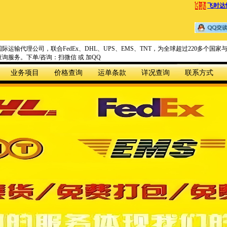
飞时达
际运输代理公司，联合FedEx、DHL、UPS、EMS、TNT，为全球超过220多个
询服务。下单/咨询：扫微信 或 加QQ
业务项目
价格查询
运单条款
详况查询
联系方式