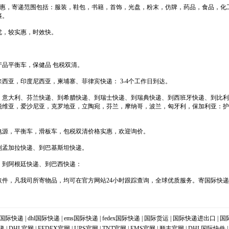
格优惠，寄递范围包括：服装，鞋包，书籍，首饰，光盘，粉末，仿牌，药品，食品，化
裹。
优，较实惠，时效快。
品平衡车，保健品 包税双清。
西亚，印度尼西亚，柬埔寨、菲律宾快递： 3-4个工作日到达。
，意大利、芬兰快递、到希腊快递、到瑞士快递、到瑞典快递、到西班牙快递、到比利
脱维亚，爱沙尼亚，克罗地亚，立陶宛，芬兰，摩纳哥，波兰，匈牙利，保加利亚：护
电源，平衡车，滑板车，包税双清价格实惠，欢迎询价。
到孟加拉快递、到巴基斯坦快递。
、到阿根廷快递、到巴西快递：
件，凡我司所寄物品，均可在官方网站24小时跟踪查询，全球优质服务。寄国际快递_
国际快递
|
dhl国际快递
|
ems国际快递
|
fedex国际快递
|
国际货运
|
国际快递进出口
|
国
递
|
DHL官网
|
FEDEX官网
|
UPS官网
|
TNT官网
|
EMS官网
|
顺丰官网
|
DHL国际快件