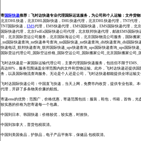
寄
国际快递
推荐：
飞时达快递专业代理国际运送服务，为公司和个人运输：文件货物
北京DHL快递，北京DHL国际快递，DHL快递代理，北京DHL快递代理，TNT代理
TNT国际快递，
EMS
代理，EMS快递代理，EMS国际快递，EMS国际快递代理，北京FedE
国际快递代理，北京FedEx国际快递公司代理，北京联邦快递代理，邮政EMS国际
司，北京国际货运公司服务，北京国际海运公司，北京国际物流公司服务，国际搬家运输服务
_tnt国际快递查询_tnt快递单号查询_tnt国际快递_tnt快递查询_dhl快递查询_dhl国
快递电话_联邦快递查询_联邦国际快递_ups快递查询_ups国际快递查询_ups国际快递
国际货运代理公司_国际空运价格_国际空运公司_国际搬家公司_北京国际搬家公司_
飞时达快递是一家国际运输代理公司，主要代理国际快递服务，包括但不限于EMS、Fe
高达80%，服务范围涵盖全球范围内的文件和货物运输。此外，飞时达快递还提供
务，以及国际物流查询服务。无论是个人还是公司，飞时达快递都能提供全球运输文
飞时达国际快递公司：中国直飞快递，当天上网，免费市内收货，提供专业包装。本
代理，开辟了多条物美价廉的航线。
寄递ems的优势：范围广，价格优惠，寄递范围包括：服装，鞋包，书籍，首饰，
较实惠的价格为您寄递每一个包裹。
中国到日本、韩国快递：价格较优，较实惠，时效快。
中国到加拿大，普货包税双清。
中国到美国食品，护肤品，电子产品平衡车，保健品 包税双清。