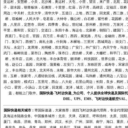
亚运村，安慧桥，小关，北沙滩，奥运村，大屯，小营，望京，来广营，北苑，花
子，甜水园，朝青板块，石佛营，十里堡，红庙，百子湾，高碑店，定福庄，双桥
周边；中关村，北京大学，清华大学，五道口，上地，西三旗，回龙观，西二旗，
桥，双榆树，人民大学，皂君庙，大钟寺，魏公村，白石桥，紫竹桥，花园桥，
路，八里庄，定慧寺，田村，四季青，香山，世纪城，苏州桥，苏州街，万泉河，
平里，雍和宫，安定门，交道口，东四十条，海运仓，北新桥，朝阳门，建国门，
西直门，车公庄，官园，百万庄，阜成门，西四，展览路，月坛，金融街，西单
门，复兴门，西便门，南礼士路，什刹海，木樨地，三里河，西城周边； 崇文门
天坛，永定门，龙潭湖，光明楼，崇文周边；广安门，外广安门，内天宁寺，马连
武门，椿树街道，菜市口，陶然亭，珠市口，虎坊桥，天桥，大栅栏，和平门，宣
桥，长辛店，云岗，北大地，丰台体育馆，丽泽桥，科技园区，世界公园，花乡
地，赵公口，嘉园，刘家窑，蒲黄榆，左安门，方庄，东铁匠营，成寿寺，宋家
义，丰台周边；北关，北关环岛，永顺，新华大街，通州北苑，八里桥，果园，
街，玉桥，张家湾，八通轻轨沿线，武夷花园，潞城，马驹桥，通州周边；八宝山
园，金顶街，模式口，五里坨，西山，八大处，石景山周边；长阳，良乡，阎村，
小口，霍营，小汤山，北七家，回龙观，龙泽，城北，沙河，百善，阳坊，南口，城
盖，都能上门取件。
国际快递
-
飞时达
快递_为公司、个人提供全球快递及
国际托
DHL
、
UPS
、
EMS
、
飞时达快递
航空
SAL
国际快递
相关城市：
寄国际速递，大家推荐：就找飞时达快递代理商，专业代理国际快递
及海运水陆路业务。中国服务城市：北京、天津、石家庄、呼和浩特、太原、沈阳
厦门、南昌、济南、青岛、郑州、武汉、长沙、广州、深圳、南宁、海口、重庆、
秦皇岛、包头、丹东、锦州、吉林、牡丹江、无锡、扬州、徐州、温州、金华、