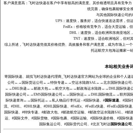
客户满意度高‌：飞时达快递在客户中享有较高的满意度。其价格透明且具有竞争
统完善，确保包裹能够安全
与其他国际快递公司的
UPS：速度快，服务好，适合快速送达需求，但
FedEx：价格较有竞争力，适合大货运输，
DHL：速度快，适合欧洲和东南亚地区
TNT：速度快，适合欧洲地区，但对
综上所述，飞时达快递凭借其价格优势、高效服务和客户满意度，成为市场上一个
托运航空大包海运搬家一
本站相关业务
寄国际快递、就找飞时达快递代理商_飞时达快递官方网站为全球的企业和个人递
公司
←→
国际货运公司
←→
特快专递
←→
空运水陆路SAL
←→
北京国际快递公司
←→
DHL快递
←→
邮政大包
←→
航空大包
←→
邮政海运水陆路
←→
DHL国际快递
国际快递公司
←→
EMS国际快递公司
←→
国际快运
←→
DHL国际物流
←→
联邦国
际快递查询
←→
国际托运
←→
私人物品行李托运
- #国际快递、#
国际速递
、#国际
流、#DHL、#DHL快递、#DHL国际快递、#FedEx、#FedEx快递、#FedEx国际快
国际快递、#特快专递、#邮政大包、#邮政航空运输、#邮政空运水陆路SAL、#邮政
运、#国际文件、#国际货物、#国际包裹、#国际运输、#国际快递价格、#国际快递
国际集运公司、#国际货代公司、#北京飞时达
国际快递公司