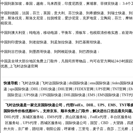
中国到新加坡，泰国，越南，马来西亚，印度尼西亚，柬埔寨、菲律宾快递： 3-4个
中国到德国，法国，芬兰，英国，意大利、芬兰快递、到希腊快递、到瑞士快递、到
堡，斯洛伐克，斯洛文尼亚，拉脱维亚，爱沙尼亚，克罗地亚，立陶宛，芬兰，摩纳
税双清。
中国到澳大利亚；纯电池，移动电源，平衡车，滑板车，包税双清价格实惠，欢迎询
中国到印度快递、到老挝快递、到孟加拉快递、到巴基斯坦快递。
中国到古巴快递、到墨西哥快递、到阿根廷快递、到巴西快递：
中国及全球大部分地区免费上门取件，凡我司所寄物品，均可在官方网站24小时跟踪查
优惠_上飞时达快递官网
快速导航：
飞时达快递
|
飞时达国际快递
|
dhl国际快递
|
ems国际快递
|
fedex国际快
递
|
ups国际快递
|
DHL
|
DHL快递
|
DHL官网
|
FEDEX官网
|
UPS官网
|
TNT官网
|
E
国际货运
|
UPS快递
|
UPS国际快递
|
DHL国际快递
|
EMS
|
EMS国际快递
|
TNT代
飞时达快递是一家北京国际快递公司，代理FedEx、DHL、UPS、EMS、TN
国际快件价格优惠80%，支持京东、顺丰免费上门取件，解决进出口货品通关问题
DHL代理
，
东城区服务站
，
EMS代理
，
房山区服务站
，
FedEx代理
，
丰台区服务站
区服务站
，
UPS代理
，
西城区服务站
，
国际快递公司
，国贸，CBD ，大望路，
外大街，京广桥，团结湖，朝阳公园，呼家楼，三里屯，麦子店，燕莎，三元桥，