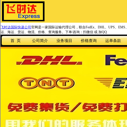
飞时达国际快递公司
官网是一家国际运输代理公司，联合FedEx、DHL、UPS、EM
运、海运、货运、物流、价格、查询服务。下单/咨询：扫微信 或 加QQ
首 页
公司简介
业务项目
价格查询
运单条款