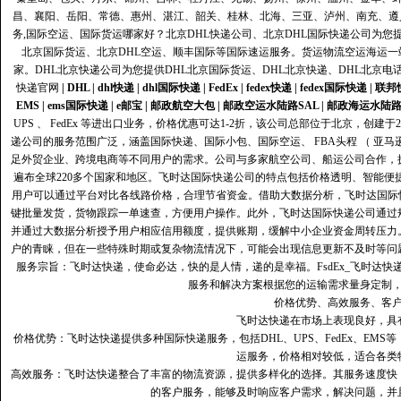
昌、襄阳、岳阳、常德、惠州、湛江、韶关、桂林、北海、三亚、泸州、南充、遵
务,国际空运、国际货运哪家好？北京DHL快递公司、北京DHL国际快递公司为您提
北京国际货运、北京DHL空运、顺丰国际等国际速运服务。货运物流空运海运
家。DHL北京快递公司为您提供DHL北京国际货运、DHL北京快递、DHL北京电
快递官网
|
DHL
|
dhl快递
|
dhl国际快递
|
FedEx
|
fedex快递
|
fedex国际快递
|
联邦
EMS
|
ems国际快递
|
e邮宝
|
邮政航空大包
|
邮政空运水陆路SAL
|
邮政海运水陆
UPS 、 FedEx 等进出口业务，价格优惠可达1-2折，该公司总部位于北京，创
递公司的服务范围广泛，涵盖国际快递、国际小包、国际空运、 FBA头程 （ 亚
足外贸企业、跨境电商等不同用户的需求。公司与多家航空公司、船运公司合作，
遍布全球220多个国家和地区。飞时达国际快递公司的特点包括价格透明、智能
用户可以通过平台对比各线路价格，合理节省资金。借助大数据分析，飞时达国际
键批量发货，货物跟踪一单速查，方便用户操作。此外，飞时达国际快递公司通过
并通过大数据分析授予用户相应信用额度，提供账期，缓解中小企业资金周转压力
户的青睐，但在一些特殊时期或复杂物流情况下，可能会出现信息更新不及时等问
服务宗旨：飞时达快递，使命必达，快的是人情，递的是幸福。FsdEx_飞时达
服务和解决方案根据您的运输需求量身定制
价格优势、高效服务、客
飞时达快递在市场上表现良好，具
价格优势：飞时达快递提供多种国际快递服务，包括DHL、UPS、FedEx、EM
运服务，价格相对较低，适合各类
高效服务：飞时达快递整合了丰富的物流资源，提供多样化的选择。其服务速度快
的客户服务，能够及时响应客户需求，解决问题，并